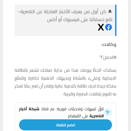
🔔 كن أول من يعرف الأخبار العاجلة عن الناصرية–
تابع حساباتنا على فيسبوك أو أكس
وكالات:
#الحمل♈️
يساندك الحظّ بيومك هذا من بداية صباحك تشعر بالطاقة
الايجابية ومليء بالنشاط وبديهتك الذهنية حاضرة وتتمتّع
بصحّة جيدة لديك طاقة كلامية عالية وقادر أن تعبر عمّا تفكر
به تقوم بتنقلات قصيرة وقريبة
تلقَّ تنبيهات وتحديثات فورية عبر قناة
شبكة أخبار
الناصرية
على التليغرام
انضم للقناة