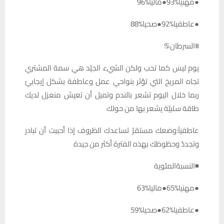
●مهنيا%93●ماليا%96
●عاطفيا%92●صحيا%88
#السرطان♋️
يوم ليسَ كما تحب ولكن الشيء الجيّد هي سمة المشتري
تجاه المريخ التي تؤثر بنواحي عمل وعاطفة بشكل إيجابيّ
ربما خلال اليوم تشعر بالندم وتميل أن تعيش منعزل لديك
طاقة سلبيّة يشعر بها من حولك
عاطفيآ:وضعك مستقرّ تساعدك الظروف إذا أحببت أن تبادر
وتجددّ وحظوظك بهذه الفترة أكثر من جيدة
◾النسبةالمئوية
●مهنيا%65●ماليا%63
●عاطفيا%62●صحيا%59