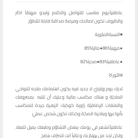
عاطفيآ:يوم مناسب للتواصل والكلام وتبدو مهتمّاً اكثر
والظروف تكون لصالحك وفرصة صداقة قابلة للتطوّر
◾النسبةالمئوية
●مهنيا%86●ماليا%85
●عاطفيا%83●صحيا%82
#الثور♉️
لديك يوم روتينيّ لا جديد فيه يكون اهتمامك متجه للنواحي
الماديّة و هناك مكاسب مالية وعليك أن تنتبه بمصروفك
والنفقات الإضافيّة زاوية كوكبك الزهرة جيدة للمكاسب
بأنواعها وبناحية الصحّة وكذلك تكون شخص عمليّ
عاطفيآ:تشعر في يومك ببعض التشاؤم وطبعك يميل للعناد
ولكن تجد من يهتمّ بك وغالباً انت تتصرّف بنضج