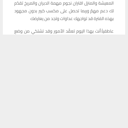
المعيشة والمنزل اقتران نجوم مهمة الدبران والمريخ تقدّم
لك دعم مهمّ وربما تحصل على مكسب كبير بدون مجهود
بهذه الفترة قد تواجهك عداوات وتجد من يعارضك
عاطفيآ:أنت بهذا اليوم تعقّد الأمور وقد تشتكي من وضع
ما كأن تجد قلّة بالاهتمام المطلوب من الطرف الآخر
يستخدم هذا الموقع ملفات تعريف الارتباط لتحسين تجربتك. سنفترض أنك
موافق على هذا، ولكن يمكنك إلغاء الاشتراك إذا كنت ترغب في ذلك.
◾النسبةالمئوية
موافق
قراءة المزيد
●مهنيا%64●ماليا%65
●عاطفيا%62●صحيا%60
#الميزان♎️
إنه يوم مميّز و تلمس ذلك من بدايته حيث الأجواء مليئة
بالفرص والتجديد ويعدك الفلك بانفراج وأخبار وتطورات
مفرحة تكون متواصل اجتماعيّاً بمكالمات ورسائل وتبدو
بكامل النشاط والتفاؤل أفضل وقت للتعارف والحب