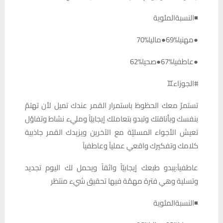
◾النسبةالمئوية
●مهنيا%69●ماليا%70
●عاطفيا%67●صحيا%62
#الجوزاء♊️
تستمرّ معك الحظوظ باستمرار القمر عندك تميل لأن تهتمّ
بنفسك وبأناقتك وتبدو بتعاملك إيجابيّاً ومليء نشاط وتفاؤل
تعيش الأجواء المسليّة مع الآخرين ويزيدك القمر جاذبية
كلامك وتفكيرك واقعي عمليآ وعاطفيآ
عاطفيآ:يبدو طبعك إيجابيّاً واثقاً ويحمل لك اليوم تجديد
وتسلية وهي فترة مهمّة فيها تحقيق شيء منتظر
◾النسبةالمئوية