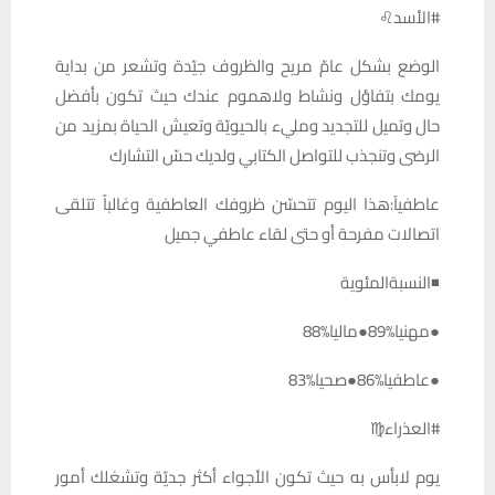
#الأسد♌️
الوضع بشكل عامّ مريح والظروف جيّدة وتشعر من بداية
يومك بتفاؤل ونشاط ولاهموم عندك حيث تكون بأفضل
حال وتميل للتجديد ومليء بالحيويّة وتعيش الحياة بمزيد من
الرضى وتنجذب للتواصل الكتابي ولديك حسّ التشارك
عاطفيآ:هذا اليوم تتحسّن ظروفك العاطفية وغالباً تتلقى
اتصالات مفرحة أو حتى لقاء عاطفي جميل
◾النسبةالمئوية
●مهنيا%89●ماليا%88
●عاطفيا%86●صحيا%83
#العذراء♍️
يوم لابأس به حيث تكون الأجواء أكثر جديّة وتشغلك أمور