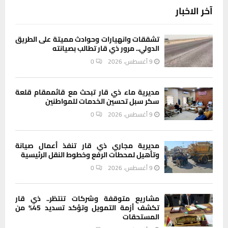
آخر الاخبار
تشققات وانهيارات وحوادث مميتة على الطريق
الدولي.. مرور ذي قار تطالب بصيانته
9 أغسطس، 2026
0
مديرية ماء ذي قار تبحث مع قائممقام قلعة
سكر سبل تحسين الخدمات للمواطنين
9 أغسطس، 2026
0
مديرية مجاري ذي قار تنفذ أعمال صيانة
وتأهيل لمحطات الرفع وخطوط النقل الرئيسية
9 أغسطس، 2026
0
مشاريع متوقفة وشركات تنتظر.. ذي قار
تكشف أزمة التمويل وتؤكد تسديد 45% من
المستحقات