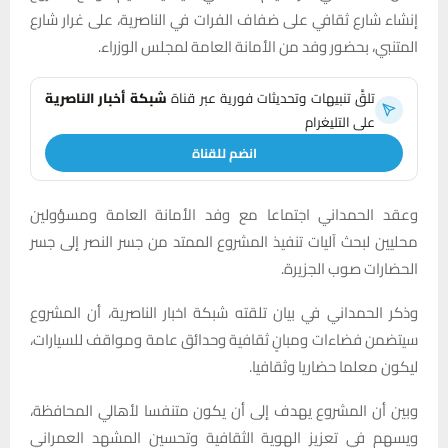
إنشاء شارع ثقافي على ضفاف الفرات في الناصرية، على غرار شارع
المتنبي، بحضور وفد من الأمانة العامة لمجلس الوزراء.
تلقَّ تنبيهات وتحديثات فورية عبر قناة
شبكة أخبار الناصرية
على التليغرام
انضم للقناة
وعقد الحمداني اجتماعا مع وفد الأمانة العامة ومسؤولين
محليين لبحث آليات تنفيذ المشروع الممتد من جسر النصر إلى جسر
الحضارات صوب الجزيرة.
وذكر الحمداني في بيان تلقته شبكة اخبار الناصرية، أن المشروع
سيتضمن فضاءات ومبانٍ ثقافية وحدائق عامة ومواقف للسيارات،
ليكون معلما حضاريا وثقافيا.
وبين أن المشروع يهدف إلى أن يكون متنفسا لأهالي المحافظة،
ويسهم في تعزيز الهوية الثقافية وتحسين المشهد العمراني