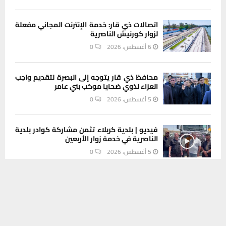
اتصالات ذي قار: خدمة الإنترنت المجاني مفعلة
لزوار كورنيش الناصرية
6 أغسطس، 2026
0
محافظ ذي قار يتوجه إلى البصرة لتقديم واجب
العزاء لذوي ضحايا موكب بني عامر
5 أغسطس، 2026
0
فيديو | بلدية كربلاء تثمن مشاركة كوادر بلدية
الناصرية في خدمة زوار الأربعين
5 أغسطس، 2026
0
يستخدم هذا الموقع ملفات تعريف الارتباط لتحسين تجربتك. سنفترض أنك
موافق على هذا، ولكن يمكنك إلغاء الاشتراك إذا كنت ترغب في ذلك.
مدير بلدية كربلاء يشيد بإسهام بلدية الناصرية
في الجهد الخدمي لزيارة الأربعين
موافق
قراءة المزيد
5 أغسطس، 2026
0