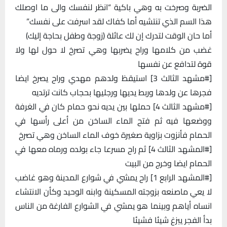
الضربة وصرخت به وهي باكية “انظر لنفسك والى ما اوصلك
هذا السم الذي تنتشيه أما كفاك لقد اسرفت على نفسك”
أما حان الوقت لتدرك إن لك عائلة (زوجة وطفل بحاجة إليك)
غضب من كلامها وراح يضربها وهي تصرخ لا حول لها ولا
قوة لتدافع عن نفسها
[#مشهد الثالث 3] استيقظ ولدهم مهدي وراح يصرخ ايضا
فجرها عن ولدها وربط يديها ورجليها بحجاب كانت ترتديه
[#مشهد الثالث 4] حملها بين يديه نحو حمام كان في الغرفة
ووضعها فيه ثم فتح الماء الساخن من أعلى رأسها في
الحمام فأنزوت بزاوية صغيرة خوف الماء الساخن وهي تصرخ
[#المشهد الثالث 4] ثم راح مسرعا جاء بولده ورماه معها في
الحمام ايضا وخرج من البيت
[#المشهد الرابع 1] راح يمشي في شوارع المدينة وهو غاضب
لا يعي ماصنعه بزوجته المسكينة وابنه الوحيد وكأن الانتشاء
انساه أياهم وبينما هو يمشي في الشوارع الفارغة من الناس
بدأ الفجر يبزغ شيئا فشيئا