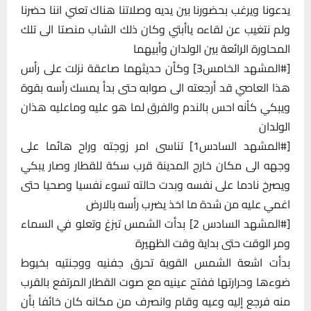
يدعونا ويرغب بحضورنا بين يديه وصلاتنا هناك تعني اننا حضرنا
ولم نتغيب عن لقاءه ياأبتي وكان ذلك الشاب منصتا الى تلك
المحاورة الرائعة بين الولدان وأبيهما
[#المشهد الخامس3] وكأن حديثهما صاعقة نزلت على رأس
هذا العاصي قد أرجعته الى صوابه حتى بدأ يمسك رأسه بقوة
ويبكي كأنه احس بالندم والفرق لما هو عليه وماعليه هذان
الولدان
[#المشهد السادس1] تناسى امر زوجته وراح هائما على
وجهه الى مكان خارج المدينة قرب سكة للقطار وصار يبكي
ويصرخ نادما على نفسه وبدت حالته تسوء نفسيا وصحيا حتى
اغمي عليه من شدة ما اخذ يضرب رأسه بالارض
[#المشهد السادس 2] بدأت الشمس تبزغ وتعلو في السماء
ومر الوقت حتى بداية وقت الظهيرة
بدأت اشعة الشمس القوية تحرق جفنيه ووجنتيه بخيوط
ضوءها وحرارتها ففتح عينيه مع صوت القطار المرتفع بالقرب
منه فرجع إليه وعيه وقام وانصرف من مكانه كان خائفا بأن