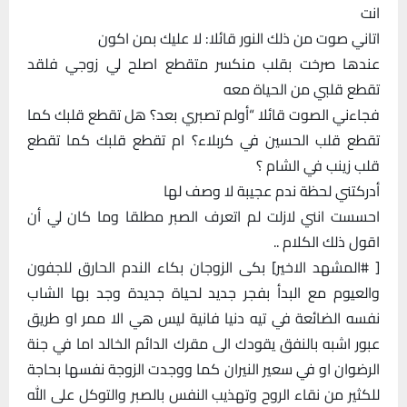
انت
اتاني صوت من ذلك النور قائلا: لا عليك بمن اكون
عندها صرخت بقلب منكسر متقطع اصلح لي زوجي فلقد
تقطع قلبي من الحياة معه
فجاءني الصوت قائلا “أولم تصبري بعد؟ هل تقطع قلبك كما
تقطع قلب الحسين في كربلاء؟ ام تقطع قلبك كما تقطع
قلب زينب في الشام ؟
أدركتني لحظة ندم عجيبة لا وصف لها
احسست انني لازلت لم اتعرف الصبر مطلقا وما كان لي أن
اقول ذلك الكلام ..
[ #المشهد الاخير] بكى الزوجان بكاء الندم الحارق للجفون
والعيوم مع البدأ بفجر جديد لحياة جديدة وجد بها الشاب
نفسه الضائعة في تيه دنيا فانية ليس هي الا ممر او طريق
عبور اشبه بالنفق يقودك الى مقرك الدائم الخالد اما في جنة
الرضوان او في سعير النيران كما ووجدت الزوجة نفسها بحاجة
للكثير من نقاء الروح وتهذيب النفس بالصبر والتوكل على الله