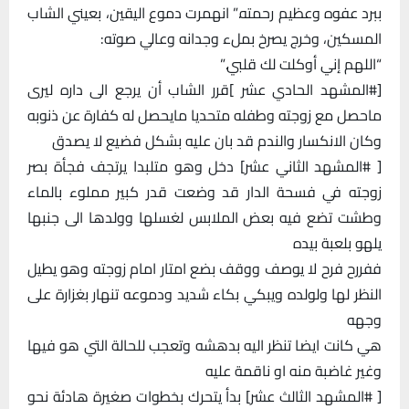
ببرد عفوه وعظيم رحمته.” انهمرت دموع اليقين، بعيني الشاب
المسكين، وخرج يصرخ بملء وجدانه وعالي صوته:
“اللهم إني أوكلت لك قلبي.”
[#المشهد الحادي عشر ]قرر الشاب أن يرجع الى داره ليرى
ماحصل مع زوجته وطفله متحديا مايحصل له كفارة عن ذنوبه
وكان الانكسار والندم قد بان عليه بشكل فضيع لا يصدق
[ #المشهد الثاني عشر] دخل وهو متلبدا يرتجف فجأة بصر
زوجته في فسحة الدار قد وضعت قدر كبير مملوء بالماء
وطشت تضع فيه بعض الملابس لغسلها وولدها الى جنبها
يلهو بلعبة بيده
ففررح فرح لا يوصف ووقف بضع امتار امام زوجته وهو يطيل
النظر لها ولولده ويبكي بكاء شديد ودموعه تنهار بغزارة على
وجهه
هي كانت ايضا تنظر اليه بدهشه وتعجب للحالة التي هو فيها
وغير غاضبة منه او ناقمة عليه
[ #المشهد الثالث عشر] بدأ يتحرك بخطوات صغيرة هادئة نحو