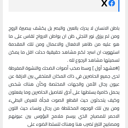
باطن الانسان لا يدرك بالعين والبصر بل يكشف ببصيرة الروح
ومن لم يرزق نور التجلي ظن ان بواطن الارواح تقاس على ما
هو عليه من ظاهر الافعال والاعمال ومن تلك المقدمة
استهويت ان اسرد لكم مشاهد حقيقية حدثت اقل ما يمكن
تسميتها مشاهد الرجوع لله .
[#مشهد أول ] وسط صخب أصوات الضحك والنشوة المفرطة
لدى جميع الحاضرين في ذاك المكان المتخفي بين الازقة عن
عيون رجال الأمن والجهات المختصة وكأن هناك شخص
يحمل كامرة يسلطها على أدق تفاصيل الحاضرين وما يفعلون
وكيف يتحدثون حيث انقطع الصوت فجأة للعرض البطيء
ومن بين تلك الوجوه المختلطة من رجال ونساء حيث اللون
الاحمر للمصباح الذي يرسم ملامح البؤوس بين عيونهم
ومصابيح الليزر تضرب هنا وهناك لتسلط الضوء على