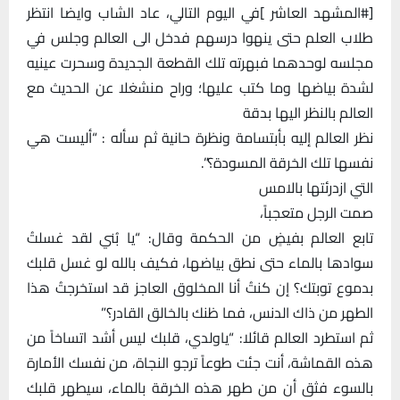
[#المشهد العاشر ]في اليوم التالي، عاد الشاب وايضا انتظر
طلاب العلم حتى ينهوا درسهم فدخل الى العالم وجلس في
مجلسه لوحدهما فبهرته تلك القطعة الجديدة وسحرت عينيه
لشدة بياضها وما كتب عليها؛ وراح منشغلا عن الحديث مع
العالم بالنظر اليها بدقة
نظر العالم إليه بأبتسامة ونظرة حانية ثم سأله : “أليست هي
نفسها تلك الخرقة المسودة؟”.
التي ازدرئتها بالامس
صمت الرجل متعجباً،
تابع العالم بفيضٍ من الحكمة وقال: “يا بُني لقد غسلتُ
سوادها بالماء حتى نطق بياضها، فكيف بالله لو غسل قلبك
بدموع توبتك؟ إن كنتُ أنا المخلوق العاجز قد استخرجتُ هذا
الطهر من ذاك الدنس، فما ظنك بالخالق القادر؟”
ثم استطرد العالم قائلا: “ياولدي، قلبك ليس أشد اتساخاً من
هذه القماشة، أنت جئت طوعاً ترجو النجاة، من نفسك الأمارة
بالسوء فثق أن من طهر هذه الخرقة بالماء، سيطهر قلبك