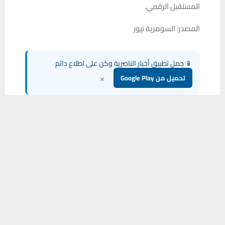
المستقبل الرقمي.
المصدر: السومرية نيوز
📱 حمل تطبيق أخبار الناصرية وكن على اطلاع دائم
×
تحميل من Google Play
يستخدم هذا الموقع ملفات تعريف الارتباط لتحسين تجربتك. سنفترض أنك
موافق على هذا، ولكن يمكنك إلغاء الاشتراك إذا كنت ترغب في ذلك.
شارك هذا الموضوع:
موافق
قراءة المزيد
فيس بوك
X
WhatsApp
طباعة
مشاركة
0