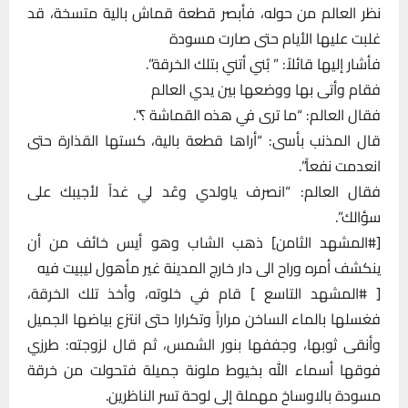
نظر العالم من حوله، فأبصر قطعة قماش بالية متسخة، قد
غلبت عليها الأيام حتى صارت مسودة
فأشار إليها قائلاً: ” بُني أتني بتلك الخرقة”.
فقام وأتى بها ووضعها بين يدي العالم
فقال العالم: “ما ترى في هذه القماشة ؟”.
قال المذنب بأسى: “أراها قطعة بالية، كستها القذارة حتى
انعدمت نفعاً”.
فقال العالم: “انصرف ياولدي وعُد لي غداً لأجيبك على
سؤالك”.
[#المشهد الثامن] ذهب الشاب وهو أيس خائف من أن
ينكشف أمره وراح الى دار خارج المدينة غير مأهول ليبيت فيه
[ #المشهد التاسع ] قام في خلوته، وأخذ تلك الخرقة،
فغسلها بالماء الساخن مراراً وتكرارا حتى انتزع بياضها الجميل
وأنقى ثوبها، وجففها بنور الشمس، ثم قال لزوجته: طرزي
فوقها أسماء الله بخيوط ملونة جميلة فتحولت من خرقة
مسودة بالاوساخ مهملة إلى لوحة تسر الناظرين.