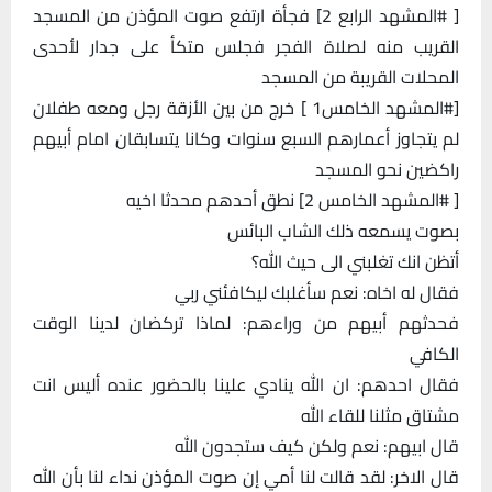
[ #المشهد الرابع 2] فجأة ارتفع صوت المؤذن من المسجد
القريب منه لصلاة الفجر فجلس متكأ على جدار لأحدى
المحلات القريبة من المسجد
[#المشهد الخامس1 ] خرج من بين الأزقة رجل ومعه طفلان
لم يتجاوز أعمارهم السبع سنوات وكانا يتسابقان امام أبيهم
راكضين نحو المسجد
[ #المشهد الخامس 2] نطق أحدهم محدثا اخيه
بصوت يسمعه ذلك الشاب البائس
أتظن انك تغلبني الى حيث الله؟
فقال له اخاه: نعم سأغلبك ليكافئني ربي
فحدثهم أبيهم من وراءهم: لماذا تركضان لدينا الوقت
الكافي
فقال احدهم: ان الله ينادي علينا بالحضور عنده أليس انت
مشتاق مثلنا للقاء الله
قال ابيهم: نعم ولكن كيف ستجدون الله
قال الاخر: لقد قالت لنا أمي إن صوت المؤذن نداء لنا بأن الله