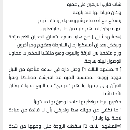
شاب قارب الاربعين على عمره
وكان مرتادا لها منذ بلوغه
يتسكع مع أصدقاء يشبهونه ولم ينفك عنهم
غير مدركين لما هم عليه من حال مايفعلون
[#مشهد ثاني ] خرج هاربا مسرعا يتسلق الجدران الغير مرتفة
ويركض بعد إن أمسكوا رجال الـشرطة بعظهم وفر أخرون
وراح متخفيا بين الازقة والبيوت وهو منتشيا للمخدرات محاولا
الوصول لبيته بسرعة.
[ #المشهد الثالث 1] وصل داره في ساعة متأخرة من الليل
فوجد زوجته المحتسبة لأمره قد افترشت مصلاها وتقرأ
القرآن والى جنبها ولدهم “مهدي” ذو الاربع سنوات وكان
نائما نائما
فضربها برجله وتعثر بها عامدا وصرخ بها مستهزأ
“اما تكفي عن جهلك هذا وتدركي بأن لا فائدة من عبادة
لاجنة بها ولا نار”
[#المشهد الثالث 2] سقطت الزوجة على وجهها من شدة