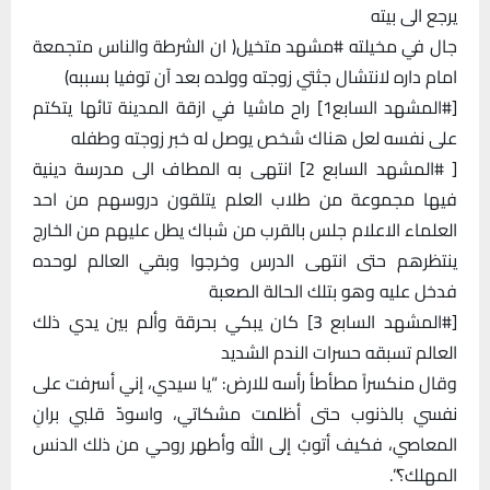
يرجع الى بيته
جال في مخيلته #مشهد متخيل( ان الشرطة والناس متجمعة
امام داره لانتشال جثتي زوجته وولده بعد آن توفيا بسببه)
[#المشهد السابع1] راح ماشيا في ازقة المدينة تائها يتكتم
على نفسه لعل هناك شخص يوصل له خبر زوجته وطفله
[ #المشهد السابع 2] انتهى به المطاف الى مدرسة دينية
فيها مجموعة من طلاب العلم يتلقون دروسهم من احد
العلماء الاعلام جلس بالقرب من شباك يطل عليهم من الخارج
ينتظرهم حتى انتهى الدرس وخرجوا وبقي العالم لوحده
فدخل عليه وهو بتلك الحالة الصعبة
[#المشهد السابع 3] كان يبكي بحرقة وألم بين يدي ذلك
العالم تسبقه حسرات الندم الشديد
وقال منكسراً مطأطأ رأسه للارض: “يا سيدي، إني أسرفت على
نفسي بالذنوب حتى أظلمت مشكاتي، واسودّ قلبي برانِ
المعاصي، فكيف أتوبُ إلى الله وأطهر روحي من ذلك الدنس
المهلك؟”.