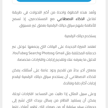
وتُعد هذه الخطوة واحدة من أكبر التحولات في طريقة
تفاعل
الذكاء الاصطناعي
مع المستخدمين، إذ تسمح
للأنظمة بفهم سياق حياتك الرقمية بعمق غير مسبوق.
يستخدم حياتك الرقمية
تعتمد الميزة الجديدة على البيانات التي يجمعها غوغل عبر
خدماته المختلفة مثل Gmail وPhotos وSearch وYouTube،
لتحليل ما يعرفه عنك وتقديم إجابات واقتراحات مخصصة.
بمعنى آخر، بدلاً من تقديم ردود عامة على أسئلتك، يمكن
للذكاء الاصطناعي أن يستخدم سياق حياتك الرقمية ليقدم
إجابات أكثر دقة وفائدة.
وعلى سبيل المثال، إذا طلبت من المساعد اقتراحات لرحلة،
يمكن أن يستفيد النظام من رسائل بريدك التي تشير إلى
حجوزات سفر سابقة أو من صورك التي تظهر أماكن زرتها