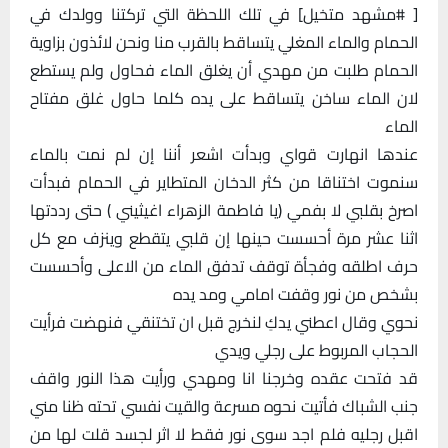
[ #مشهد متخيل] في تلك اللحظة التي تركتنا وولدك في
الحمام والماء المغلي يتساقط بالقرب منا ونحن لائذون بزاوية
الحمام طلبت من مهدي أن يغلق الماء فحاول ولم يستطع
لان الماء ساخن يتساقط على يده كلما حاول غلق مفتاح
الماء
عندها انهارت قواي وبدأت اشعر أننا إن لم نمت بالماء
سنموت اختناقا من كثر الدخان المتطاير في الحمام فبدأت
اصرخ بقلبي لا بفمي (يا فاطمة الزهراء اغيثيني ) حتى رددتها
اثنا عشر مرة أحسست حينها إن قلبي يتقطع وينزف مع كل
حرف اطلقه وفجأة توقف تدفق الماء من الاعلى وأحسست
بشخص من نور وقفت امامي ومد يده
نحوي وقال اعطني يدكِ لنخرج قبل ان تختنقي فنهضت فرأيت
الحجاب المربوط على رجلي ويدي
قد فتحت عقده وخرجنا انا ومهدي ورأيت هذا النور واقف
جنب الشباك فأتيت نحوه مسرعة والقيت نفسي تحته ظنا مني
اقبل رجليه فلم اجد سوى نور فقط لا اثر لجسد قلت لها من