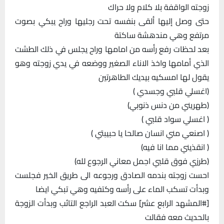
زوجته الواقفة بلا كلام ولا حراك
حتى وصل إليها ألقى بنفسه تحت رجليها وراح يبكي بصوت
مرتفع وهي مندهشة ساكتة
بعد لحظات رفع رأسه من امامها وراح يجلس في ذلك الطشت
الذي أمامها واخذ الاناء الصغير ووضعه في يدي زوجته وهو
يقول لها امسكيه بيديك الطاهرتين
(اغسلي قلبي وجسدي )
(طهريني من دنس ذنوبي)
( اغسلي سواد قلبي )
( اصنعي مني انسان صالحا يا حبيبتي )
( انقذيني مما انا فيه)
(طرزي فوق قلبي اجمل معاني الرجوع لله)
احست زوجته بندمه الصادق ورجوعه الى طريق الخير فجلست
وبدأت تسكب الماء على رأسه وكتفيه وهي تبكي ايضا
[#المشهد الرابع عشر] سكت العبد الراجع التائب وبدأت الزوجة
بالحديث معه فقالت