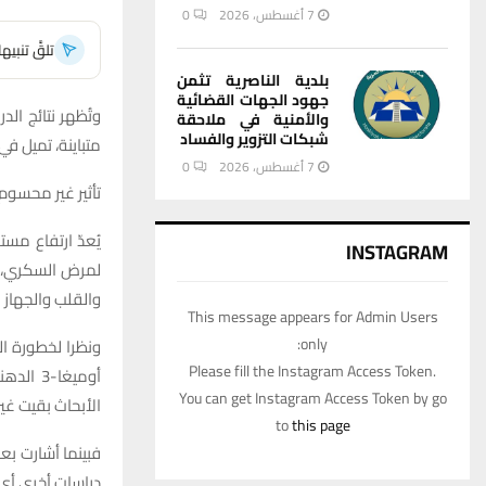
7 أغسطس، 2026
0
تلقَّ تنبي
بلدية الناصرية تثمن
جهود الجهات القضائية
والأمنية في ملاحقة
شبكات التزوير والفساد
متباينة، تميل في
7 أغسطس، 2026
0
تأثير غير محسوم
يُعدّ ارتفاع مس
INSTAGRAM
لمرض السكري، و
والقلب والجهاز 
This message appears for Admin Users
only:
ونظرا لخطورة ال
Please fill the Instagram Access Token.
أوميغا-
You can get Instagram Access Token by go
الأبحاث بقيت غي
to
this page
فبينما أشارت بعض الد
دراسات أخرى أي تأ