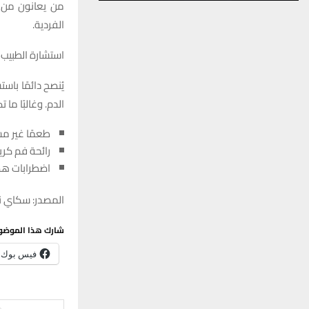
من يعانون من ا
الفردية.
استشارة الطبيب 
الدم. وغالبًا ما 
طعمًا غير م
رائحة فم كري
اضطرابات هضم
المصدر: سكاي ني
شارك هذا الموضو
فيس بوك