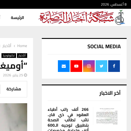
8 أغسطس، 2026
الرئيسة
أ
SOCIAL MEDIA
Home
ألأخبار
ألأخبار
تكنولوجيا
“أوميغا 3” صديق القلب.. هل يربك سكر
25 يناير، 2026
مشاركة
آخر الاخبار
266 ألف راتب أطباء
العقود في ذي قار..
نائب تطالب الصحة
بتطبيق توجيه الـ600
ألف وإعادة مخصصات