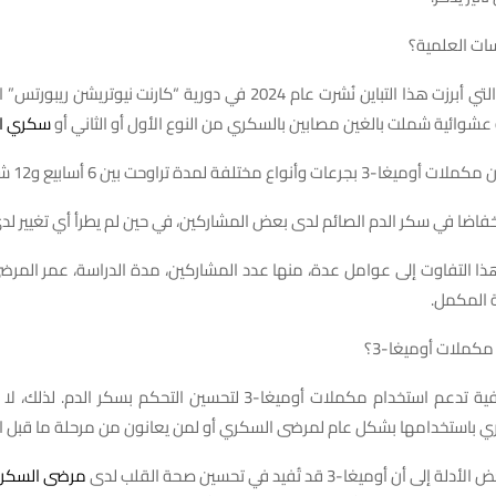
سات العلمية؟
إحدى الدراسات التي أبرزت هذا التباين نُشرت عام 2024 في دورية “كارنت نيو
سكري ا
نواع مختلفة لمدة تراوحت بين 6 أسابيع و12 شهرًا.
نخفاضا في سكر الدم الصائم لدى بعض المشاركين، في حين لم يطرأ أي تغيير لدى
هذا التفاوت إلى عوامل عدة، منها عدد المشاركين، مدة الدراسة، عمر المرض
 المكمل.
مكملات أوميغا-3؟
لا توجد أدلة كافية تدعم استخدام مكملات أوميغا-3 لتحسين التحكم بسكر 
ري باستخدامها بشكل عام لمرضى السكري أو لمن يعانون من مرحلة ما قبل 
أن أوميغا-3 قد تُفيد في تحسين صحة القلب لدى
مرضى السكر