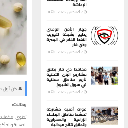
الإعاشة
7 أغسطس، 2026
0
جهاز الأمن الوطني
يطيح بشبكة لتهريب
النفط الخام في البصرة
وذي قار
7 أغسطس، 2026
0
محافظ ذي قار يطلق
مشاريع البنى التحتية
لأربع مناطق سكنية
في سوق الشيوخ
🔔 كن أول من
7 أغسطس، 2026
0
وكالات:
قوات أمنية مشتركة
تمشط مناطق البطحاء
الزراعية والصحراوية
الدهنية والمأكو
وتحقق نتائج ميدانية