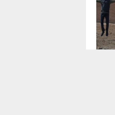
 ترغب في ذلك.
موافق
قراءة المزيد
 أكس
 الثقافية في جامعة ذي قار سفرة علمية–ثقافية لـ 16 طالبا عربيا وأجنبيا