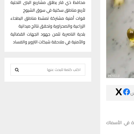
محافظ ذي قار يطلق مشاريع البنى التحتية
لأربع مناطق سكنية في سوق الشيوخ
قوات أمنية مشتركة تمشط مناطق البطحاء
الزراعية والصحراوية وتحقق نتائج ميدانية
بلدية الناصرية تثمن جهود الجهات القضائية
والأمنية في ملاحقة شبكات التزوير والفساد
S
e
S
a
r

E
c
h
A
f
R
o
تحتوي مكملات أوم
r
C