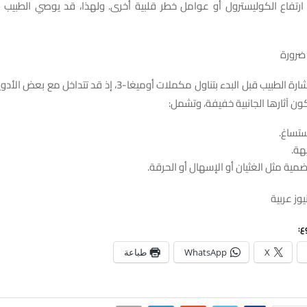
رتفاع الكوليسترول أو عوامل خطر قلبية أخرى. ولهذا، قد يوصي الطبيب ب
ضرورة
يُنصح دائمًا باستشارة الطبيب قبل البدء بتناول مكملات أوميغا-3، إذ 
تكون آثارها الجانبية خفيفة، وتشمل:
ستساغ.
هة.
ية مثل الغثيان أو الإسهال أو الحرقة.
وز عربية
ع:
X
WhatsApp
طباعة