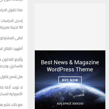
ماذا تقول الدرا
30 تجربة سريرية عشوائية شملت بالغين مصابين بالسكري من النوع الأول أو الثاني أو
تلقى المشاركون مكملات أوميغا-3 بجرعات وأ
أظهرت النتائج ا
وأرجع الباحثون 
بالسكري، وجرعة
هل يُنصح بتناول 
الأميركية للسك
مع ذلك، تشير بعض الأدلة إلى 