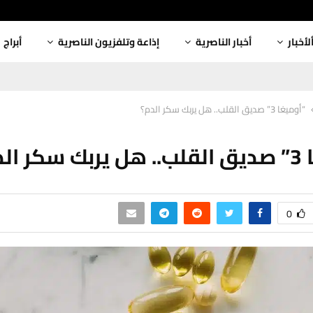
لأخبار
أخبار الناصرية
إذاعة وتلفزيون الناصرية
أبراج
“أوميغا 3” صديق القلب.. هل يربك سكر الدم؟
 الدم؟
0