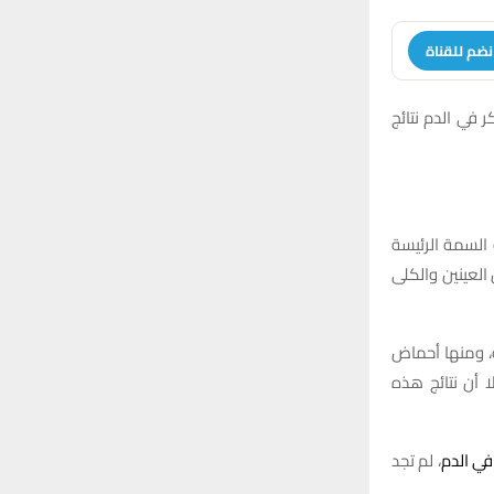
:
H
نضم للقناة
وميًا على مستويات السكر في الدم نتائج
السمة الرئيسة
لعينين والكلى
ة، ومنها أحماض
لا أن نتائج هذه
ي الدم
، لم تجد