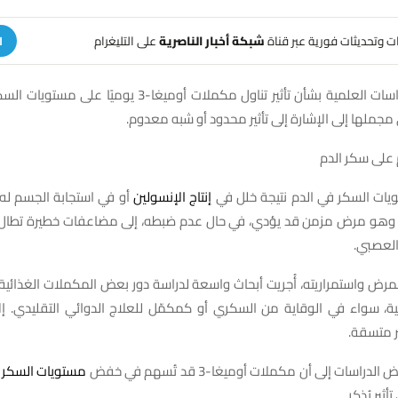
هات وتحديثات فورية عبر قناة
شبكة أخبار الناصرية
على التليغرام
ا
وتُظهر نتائج الدراسات العلمية بشأن تأثير تناول مكملات أوميغا-3 ي
 مجملها إلى الإشارة إلى تأثير محدود أو شبه معدوم.
 على سكر الدم
تويات السكر في الدم نتيجة خلل في
إنتاج الإنسولين
أو في استجابة الجسم له 
هو مرض مزمن قد يؤدي، في حال عدم ضبطه، إلى مضاعفات خطيرة تطال ا
العصبي.
مرض واستمراريته، أُجريت أبحاث واسعة لدراسة دور بعض المكملات الغذائي
3 الدهنية، سواء في الوقاية من السكري أو كمكمّل للعلاج الدوائي التقليدي. إ
ر متسقة.
راسات إلى أن مكملات أوميغا-3 قد تُسهم في خفض
مستويات السكر ف
ثير يُذكر.