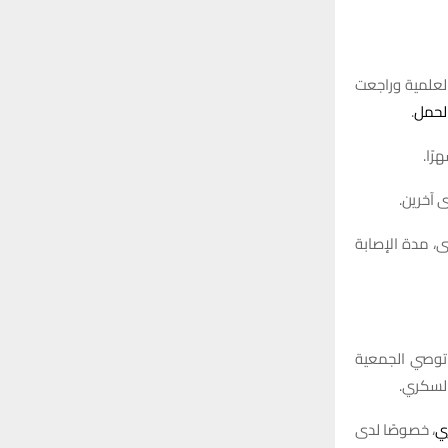
تريشن ريبورتس” العلمية وراجعت
لحمل
.
 آخرين.
ى، مدة الإصابة
الدم. لذلك، لا توصي الجمعية
السكري.
ي
، خصوصًا لدى