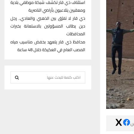
استئناف ذي قار تكشف شبكة موظفي بلدية
ومعقبين يتلاعبون بأراضي الناصرية
ذي قار لا تفرّق بين الذهبي والعادي.. رجل
دين يطالب المسؤولين بالاستعانة بخبرات
المحافظات
محافظ ذي قار يتعهد بخفض مناسيب مياه
المصب العام في العكيكة خلال 48 ساعة
S
e
S
a
r
E
c
h
A
f

R
o