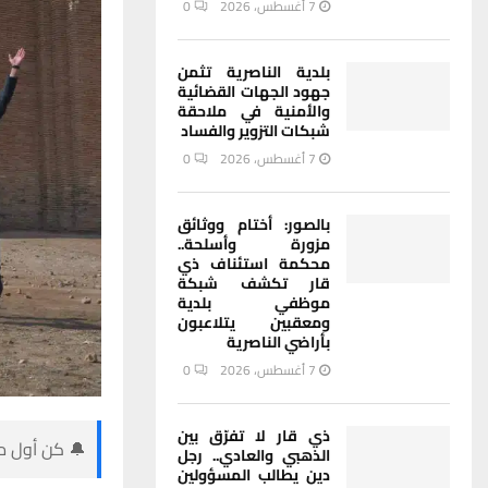
7 أغسطس، 2026
0
بلدية الناصرية تثمن
جهود الجهات القضائية
والأمنية في ملاحقة
شبكات التزوير والفساد
7 أغسطس، 2026
0
بالصور: أختام ووثائق
مزورة وأسلحة..
محكمة استئناف ذي
قار تكشف شبكة
موظفي بلدية
ومعقبين يتلاعبون
بأراضي الناصرية
7 أغسطس، 2026
0
ذي قار لا تفرّق بين
🔔 كن أول من
الذهبي والعادي.. رجل
دين يطالب المسؤولين