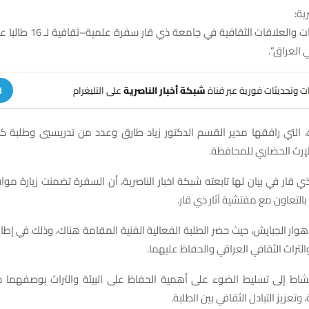
ية:
نظّم قسم البعثات والعلاقات الثقا
 العراق”.
هات وتحديثات فورية عبر قناة
شبكة أخبار الناصرية
على التليغرام
ا
التي رافقها مدير القسم الدكتور زياد طارق وعدد من تدريسيي وطلبة كلية
لإرث الحضاري للمحافظة.
قار في بيان لها تابعته شبكة اخبار الناصرية، أن السفرة تضمنت زيارة مواقع 
 بالتعاون مع مفتشية آثار ذي قار.
هوار الجبايش، حيث حضر الطلبة الفعالية الفنية المقامة هناك، وذلك في إطار 
 والتراث الثقافي العراقي والحفاظ عليهما.
اط إلى تسليط الضوء على أهمية الحفاظ على البيئة والتراث بوصفهما ج
 وتعزيز التبادل الثقافي بين الطلبة.