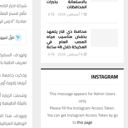
بالاستعانة بخبرات
شبكة اخبار الناصر
المحافظات
7 أغسطس، 2026
0
مبادرة “ادرس في
محافظ ذي قار يتعهد
بخفض مناسيب مياه
تلقَّ تنبي
المصب العام في
العكيكة خلال 48 ساعة
وتهدف السفرة، 
6 أغسطس، 2026
0
تعريف الطلبة با
وذكرت جامعة ذي 
INSTAGRAM
أبرزها زقورة أور،
This message appears for Admin Users
وشملت الزيارة أ
only:
بالبيئة الطبيعية
Please fill the Instagram Access Token.
You can get Instagram Access Token by go
ويهدف هذا النش
to
this page
الوطنية العراقية،