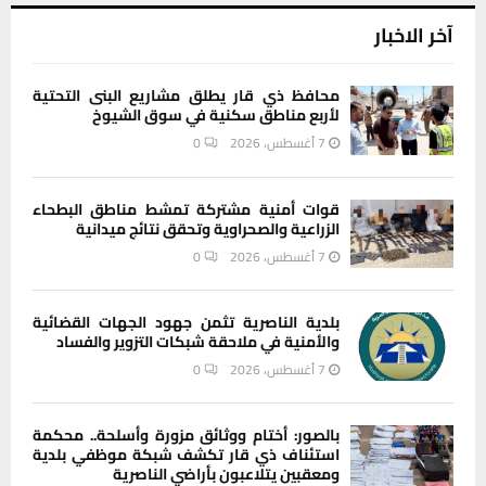
آخر الاخبار
محافظ ذي قار يطلق مشاريع البنى التحتية
لأربع مناطق سكنية في سوق الشيوخ
7 أغسطس، 2026
0
قوات أمنية مشتركة تمشط مناطق البطحاء
الزراعية والصحراوية وتحقق نتائج ميدانية
7 أغسطس، 2026
0
بلدية الناصرية تثمن جهود الجهات القضائية
والأمنية في ملاحقة شبكات التزوير والفساد
7 أغسطس، 2026
0
بالصور: أختام ووثائق مزورة وأسلحة.. محكمة
استئناف ذي قار تكشف شبكة موظفي بلدية
ومعقبين يتلاعبون بأراضي الناصرية