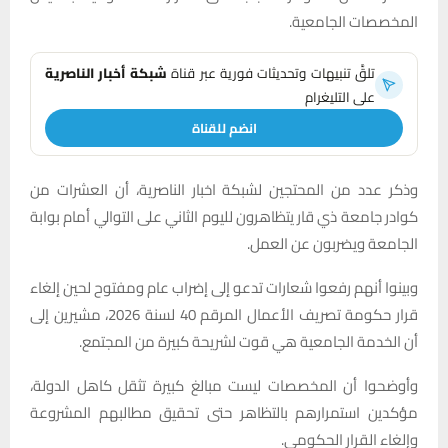
المخصصات الجامعية.
تلقَّ تنبيهات وتحديثات فورية عبر قناة
شبكة أخبار الناصرية
على التليغرام
انضم للقناة
وذكر عدد من المحتجين لشبكة اخبار الناصرية، أن العشرات من
كوادر جامعة ذي قار يتظاهرون لليوم الثاني على التوالي أمام بوابة
الجامعة ويضربون عن العمل.
وبينوا أنهم رفعوا شعارات تدعو إلى إضراب عام ومفتوح لحين إلغاء
قرار حكومة تصريف الأعمال المرقم 40 لسنة 2026، مشيرين إلى
أن الخدمة الجامعية هي قوت لشريحة كبيرة من المجتمع.
وأوضحوا أن المخصصات ليست مبالغ كبيرة تثقل كاهل الدولة،
مؤكدين استمرارهم بالتظاهر حتى تحقيق مطالبهم المشروعة
وإلغاء القرار الحكومي.