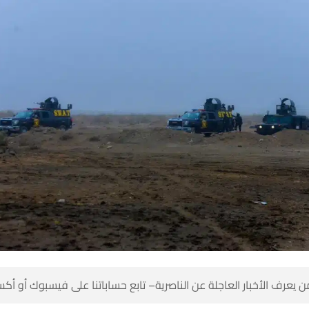
 كن أول من يعرف الأخبار العاجلة عن الناصرية– تابع حساباتنا على ف