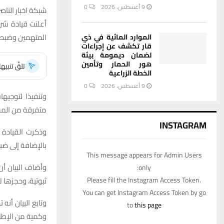
9 أغسطس، 2026
0
شبكة اخبار الناصر
أعلنت قيادة شر
المتهمين وضبط 
الموارد المائية في ذي
قار تكشف عن إجراءات
لضمان ديمومة بيئة
هور الحمار وتأمين
تلقَّ تنبي
الخطة الزراعية
9 أغسطس، 2026
0
وتنفيذا لتوجيه
متفرقة من الم
INSTAGRAM
بالإضافة إلى ضبط 55 مخالفا آخرين في قضايا م
This message appears for Admin Users
only:
ثبوتية، وحجزها لا
Please fill the Instagram Access Token.
You can get Instagram Access Token by go
to
this page
وكمية من الإطلا