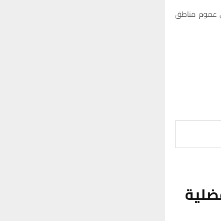
في عموم مناطق
فضلية