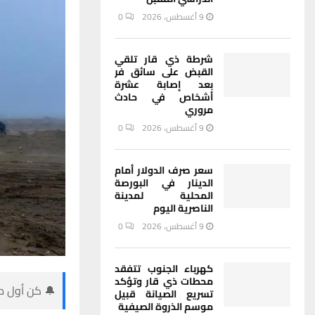
9 أغسطس، 2026
0
شرطة ذي قار تلقي
القبض على سائق فر
بعد إصابة عشرة
أشخاص في حادث
مروري
9 أغسطس، 2026
0
سعر صرف الدولار أمام
الدينار في البورصة
المحلية لمدينة
الناصرية اليوم
9 أغسطس، 2026
0
كهرباء الجنوب تتفقد
محطات ذي قار وتؤكد
🔔 كن أول من
تسريع الصيانة قبيل
موسم الذروة الصيفية