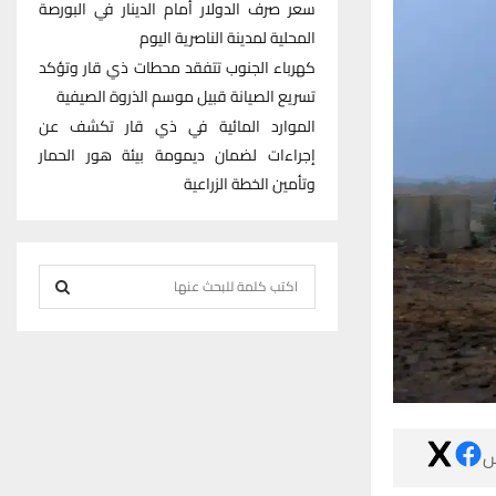
سعر صرف الدولار أمام الدينار في البورصة
المحلية لمدينة الناصرية اليوم
كهرباء الجنوب تتفقد محطات ذي قار وتؤكد
تسريع الصيانة قبيل موسم الذروة الصيفية
الموارد المائية في ذي قار تكشف عن
إجراءات لضمان ديمومة بيئة هور الحمار
وتأمين الخطة الزراعية
S
e
S
a
r
E
c
h
A
f

R
o