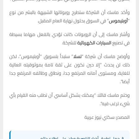
وأكد ماسك أن الشركة ستطرح روبوتاتها الشبيهة بالبشر من نوع
“
أوبتيموس
” في السوق بحلول نهاية العام المقبل.
وأشار ماسك إلى أن الروبوتات كانت تؤدي بالفعل مهاما بسيطة
في تصنيع
السيارات الكهربائية
للشركة.
وأوضح ماسك أن شركة “
تسلا
” ستبدأ بتسويق “أوبتيموس”، لكن
ذلك لن يحدث “إلا حين نكون على ثقة تامة بموثوقيته العالية
للغاية، ومستوى أمانه المرتفع جدا، ونطاق وظائفه المرتفع جدا
أيضا”.
وختم ماسك قائلا: “يمكنك بشكل أساسي أن تطلب منه القيام بأي
شيء ترغب فيه”.
المصدر: سكاي نيوز عربية
📱 حمل تطبيق أخبار الناصرية وكن على اطلاع دائم