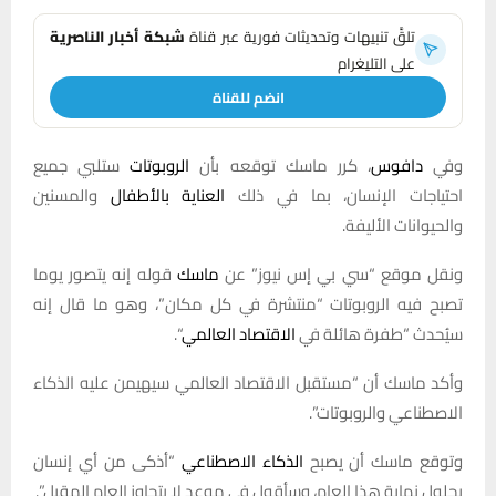
تلقَّ تنبيهات وتحديثات فورية عبر قناة
شبكة أخبار الناصرية
على التليغرام
انضم للقناة
وفي
دافوس
، كرر ماسك توقعه بأن
الروبوتات
ستلبي جميع
احتياجات الإنسان، بما في ذلك
العناية بالأطفال
والمسنين
والحيوانات الأليفة.
ونقل موقع “سي بي إس نيوز” عن
ماسك
قوله إنه يتصور يوما
تصبح فيه الروبوتات “منتشرة في كل مكان”، وهو ما قال إنه
سيُحدث “طفرة هائلة في
الاقتصاد العالمي
“.
وأكد ماسك أن “مستقبل الاقتصاد العالمي سيهيمن عليه الذكاء
الاصطناعي والروبوتات”.
وتوقع ماسك أن يصبح
الذكاء الاصطناعي
“أذكى من أي إنسان
بحلول نهاية هذا العام، وسأقول في موعد لا يتجاوز العام المقبل”.