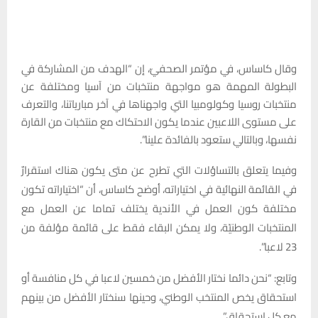
وقال كاساس، في مؤتمر الصحفيّ، إن “الهدف من المشاركة في
البطولة المهمة هو مواجهة منتخبات من آسيا ومختلفة عن
منتخبات روسيا وكولومبيا التي واجهناها في آخر مبارياتنا، والتعرف
على مستوى اللاعبين عندما يكون الاحتكاك مع منتخبات من القارة
نفسها، وبالتالي ستعود بالفائدة علينا”.
وفيما يتعلق بالتساؤلات التي تطرح عن متى يكون هناك استقرارٌ
في القائمة النهائية في اختياراته، أوضح كاساس، أن “اختياراته تكون
مختلفة كون العمل في الأندية يختلف تماما عن العمل مع
المنتخبات الوطنيّة، ولا يمكن البقاء فقط على قائمة مؤلفة من
23 لاعبا”.
وتابع: “نحن دائما نختار الأفضل من خمسين لاعبا في كل منافسة أو
استحقاق يخص المنتخب الوطني، وحينها سنختار الأفضل من بينهم
مع كل استحقاق”.