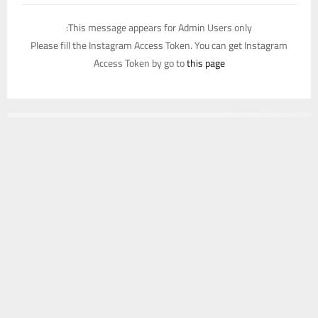
This message appears for Admin Users only:
Please fill the Instagram Access Token. You can get Instagram
Access Token by go to
this page
يستخدم هذا الموقع ملفات تعريف الارتباط لتحسين تجربتك. سنفترض أنك
موافق على هذا، ولكن يمكنك إلغاء الاشتراك إذا كنت ترغب في ذلك.
موافق
قراءة المزيد