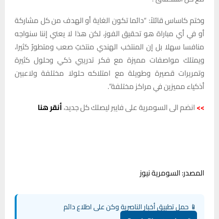
وختم كاساس قائلاً: “دائما تكون الغاية أو الهدف من كل مشاركة
أو في أي مباراة هو تحقيق الفوز، لكن هذا لا يعني إننا سنواجه
منافسا سهلا بل إن المنتخب الهندي منتخبٌ صعب ومتطورٌ كثيرا،
ويمتلك مواصفات مميزة مع فكر تدريبي ذكي وحلول كثيرة
وتمريرات قصيرة وطويلة مع امتلاكه حلولا مختلفة ولاعبين
أذكياء مميزين في مراكز مختلفة”.
>>
انضم الى السومرية على فايبر ليصلك كل جديد،
أنقر هنا
المصدر: السومرية نيوز
📱 حمل تطبيق أخبار الناصرية وكن على اطلاع دائم