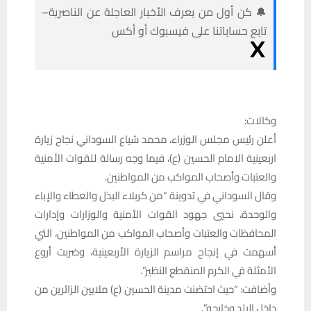
🔔 كن أول من يعرف الأخبار العاجلة عن الناصرية–
تابع حساباتنا على فيسبوك أو أكس
وكالات:
أعلن رئيس مجلس الوزراء، محمد شياع السوداني نجاح زيارة
اربعينية الامام الحسين (ع)، فيما وجه رسالة للقوات الأمنية
والعتبات وأصحاب المواكب من المواطنين.
وقال السوداني في تدوينة “من كربلاء البذل والعطاء والإباء
والوحدة، نحيي جهود القوات الأمنية والوزارات وإدارات
المحافظات والعتبات وأصحاب المواكب من المواطنين، التي
أسهمت في إنجاح مراسم الزيارة الأربعينية، وضربت أروع
الأمثلة في الكرم المنقطع النظير”.
وأضافت: “حيث احتضنت مدينة الحسين (ع) ملايين الزائرين من
داخل البلد وخارجه”.