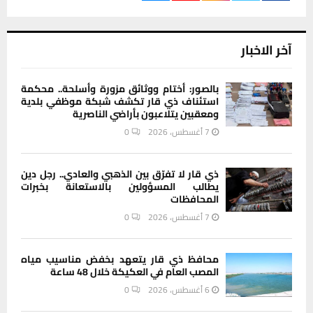
آخر الاخبار
بالصور: أختام ووثائق مزورة وأسلحة.. محكمة
استئناف ذي قار تكشف شبكة موظفي بلدية
ومعقبين يتلاعبون بأراضي الناصرية
7 أغسطس، 2026
0
ذي قار لا تفرّق بين الذهبي والعادي.. رجل دين
يطالب المسؤولين بالاستعانة بخبرات
المحافظات
7 أغسطس، 2026
0
محافظ ذي قار يتعهد بخفض مناسيب مياه
المصب العام في العكيكة خلال 48 ساعة
6 أغسطس، 2026
0