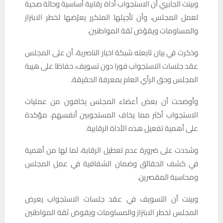
وبينت الجابري أن الاستجواب أداة رقابية أساسية وحالة صحية
لعمل المجلس، وأن تأجيلها المتكرر يعرّضها لخطر الابتزاز
والمساومات ويقوّض ثقة المواطنين.
وذكرت في بيان تابعته شبكة اخبار الناصرية، أن على المجلس
عقد جلسات الاستجواب فورا دون تسويف، حفاظا على هيبة
المجلس وحق الرأي العام بمعرفة الحقيقة.
وأوضحت أن بعض أعضاء المجلس يخافون من عمليات
الاستجواب أكثر مما يخاف المستجوبين أنفسهم، مؤكدة
على أهمية تفعيل هذه الأداة الرقابية.
وشددت على ضرورة عدم تعطيل الرقابة، لما لها من أهمية
في كشف الحقائق وضمان الشفافية في عمل المجلس
ومحاسبة المقصرين.
وبينت أن التسويف في عقد جلسات الاستجواب يعرض
المجلس لخطر الابتزاز والمساومات ويقوض ثقة المواطنين