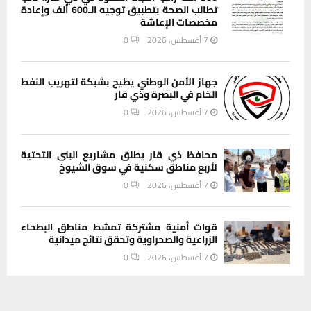
تطالب الصحة بتطبيق توجيه الـ600 ألف وإعادة
مخصصات الإعاشة
7 أغسطس، 2026
0
جهاز الأمن الوطني يطيح بشبكة لتهريب النفط
الخام في البصرة وذي قار
7 أغسطس، 2026
0
محافظ ذي قار يطلق مشاريع البنى التحتية
لأربع مناطق سكنية في سوق الشيوخ
7 أغسطس، 2026
0
قوات أمنية مشتركة تمشط مناطق البطحاء
الزراعية والصحراوية وتحقق نتائج ميدانية
7 أغسطس، 2026
0
يستخدم هذا الموقع ملفات تعريف الارتباط لتحسين تجربتك. سنفترض أنك
بلدية الناصرية تثمن جهود الجهات القضائية
موافق على هذا، ولكن يمكنك إلغاء الاشتراك إذا كنت ترغب في ذلك.