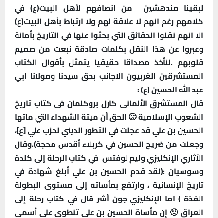
لبقينا مندهشين من انصافهم لأهل البيت(ع) في
كلامهم رغم انهم لا علاقة لهم ولا ارتباط بأهل البيت(ع)
الا انهم نقلوا الحقائق التي بحثوا عنها في التاريخ بأمانة
وعبروا عن هذا النقل بكلمات صادقة نبعت من صميم
قلوبهم .لنأخذ مصداقا حقيقيا يتمثل بأقوال الكتاب
المستشرقين الغربيون الاجانب بحق سيدنا ومولانا ابي
عبد الله الحسين (ع) :
قال المستشرق الألماني كارل بروكلمان في كتاب تاريخ
الشعوب الإسلامية 🙁 الحق أن ميتة الشهداء التي ماتها
الحسين بن علي قد عجلت في التطور الديني لحزب علي [ع]،
وجعلت من ضريح الحسين في كربلاء أقدس محجة).وقال
الآثاري الإنكليزي وليم لوفتس في كتاب الرحلة إلى كلدة
وسوسيان :(لقد قدم الحسين بن علي أبلغ شهادة في
تاريخ الإنسانية ، وارتفع بمأساته إلى مستوى البطولة
الفذة ) اما الإنكليزي جون أشر قال في كتاب رحلة إلى
العراق 🙁 إن مأساة الحسين بن علي تنطوي على أسمى