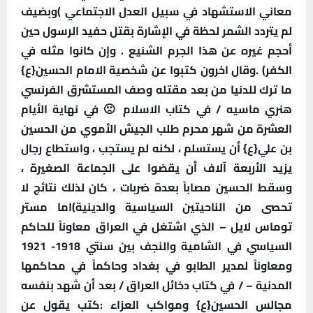
معاني الاستشهاد في سبيل العدل الاجتماعي )وبضيف
لم يتردد الشمر لحظة في الإشارة بقتل حفيد الرسول حين
أحجم غيره عن هذا الجرم الشنيع . وإن كانوا مثله في
الكفر) .وقال اخرون كتبوا عن شخصية الامام الحسين{ع}
ما ترك للدنيا من بعد مقتله وصف المستشرق الفرنسي
هنري ماسيه / في كتاب الاسلام 🙁 في نهاية الأيام
العشرة من شهر محرم طلب الجيش الأموي من الحسين
بن علي{ع} أن يستسلم ، لكنه لم يستجب ، واستطاع رجال
يزيد الأربعة آلاف أن يقضوا على الجماعة الصغيرة ،
وسقط الحسين مصاباً بعدة ضربات ، كان لذلك نتائج لا
تحصى من الناحيتين السياسية والدينية)اما مستر
توماس لايل – الذي اشتغل في العراق معاوناً للحاكم
السياسي في الشامية والنجف بين سنتي 1918- 1921
ومعاوناً لمدير الطابو في بغداد وحاكماً في محاكمها
المدنية – / في كتاب دخائل العراق / بعد أن شهد بنفسه
مجالس الحسين{ع} ومواكب العزاء :كتب يقول عن