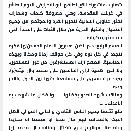
شعارات عاشوراء التي اطلقها ابو الاحرارفي اليوم العاشر
في كربلاء المقدسة. وهي معروفة كلمات وشعارات
تعتبر عناوين انسانية لتحرير الفرد والمجتمع من جميع
الطغيان واختيار الحرية من خلال الثبات على المبدأ الذي
حددته ثورة كربلاء.
القسم الرابع: هم الذين يعتبرون الامام الحسين{ع} فكرة
تتجدد في كل يوم وفي كل موقف زمانا ومكانا وبهذه
المناسبة. اتصفح اراء المستشرقين من غير المسلمين.
ولا اعير اهمية لراي الحاقدين على محمد وال بيته{ع}.
يتردد بيت شعري على مسامعنا كثيرا بين الحين والاخر
وهو
ومناقب شهد العدو بفضلها ….. والفضل ما شهدت به
الأعداء …….
فلو تتبعنا جميع الناس القاصي والداني الموالي لأهل
البيت والمخالف لهم كان محبا او مبغضا او محايدا
وتفحصنا اقوالهم بحق فضائل ومناقب ال محمد (ع)