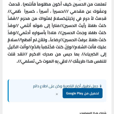
تعلمت من الحسين كيف أكون مظلوماً فأنتصر) . قَدمتُ
وعَفْوَكَ عن مَقدَمي ///حسيراً ، أسيراً ، كسيراً ظَمي//
قدِمتُ لأ حرِمَ في رَحْبَتيْكسلامٌ لِمَثواكَ من مَحرَم //فَمُذْ
كنتُ طفلاً رأيتُ الحسين//مَناراً إلى ضوئهِ أنتَمي //ومُذْ
كنتُ طفلا وجَدتُ الحسين// مَلاذاً بأسوارِهِ أحتَمي//وَمُذْ
كنتُ طفلاً عرفتُ الحسين//رِضاعاً.. وللآن لم أفطَمِ!//سلامٌ
عليكَ فأنتَ السَّلام//وإنْ كنتَ مُخْتَضِباً بالدَّمِ//وأنتَ الدَّليلُ
إلى الكبرياء// بما ديس من صدرك الاكرم //لقد قلتَ
للنفسِ هذا طريقُكِ // لاقِي بِهِ الموتَ كي تَسلَمي//.
📱 حمل تطبيق أخبار الناصرية وكن على اطلاع دائم
×
تحميل من Google Play
شارك هذا الموضوع: