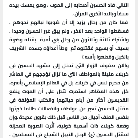
التالي قاد الحسين أصحابه إلى الموت ، وهو يمسك بيده
سيفاً وباليد الأخرى القرآن ،
فما كان من رجال يزيد إلا أن صّوبوا نبالهم نحوهم .
فسقطوا الواحد بعد الآخر ، ولم يبق غير الحسين وحيدا .
واشترك ثلاثة وثلاثون من رجال بني أمية بقتله وضربة
بسيف أو بسهم فقتلوه ثم وطأ أعداؤه جسده الشريف
بالخيل وقطعوا رأسه )
والان صفوف الزوار التي تدخل إلى مشهد الحسين في
كربلاء مليئة بالعواطف التي ما تزال تؤججهم في العاشر
من محرم ليس في كربلاء بل في العالم الإسلامي بأسره،
كل هذه المظاهر استمرت لتدل على أن الموت ينفع
القديسين أكثر من أيام حياتهم) والكتب المؤلفة في
مقتل الحسين تعبر عن عواطف وانفعالات طالما خبرتها
بنفس العنف أجيال من الناس قبل ذلك بقرون عديدة ،وإن
وقعة كربلاء ذات أهمية كونية، أثَّرت الصورة المحزنة
لمقتل الحسين {ع} الرجل النبيل الشجاع في المسلمين ،