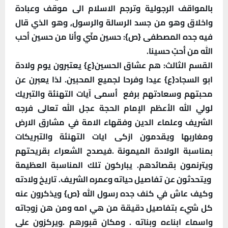
بالمواقف الرجولية وترجم الاسلام الى موقف وعبادة
واخلاق وهو من جسد الرسالة والرسول, وهو الذي قال
فيه جده المصطفى {ص}: حسين منّي وأنا من حسين أحب
الله من أحبّ حسينا.
القسم الثالث: هم عشاق الحسين{ع} يعتبرون يوم ولادة
ابو السجاد{ع} عيدا وفرحا لجميع المحبين. لذا يعبرن عن
محبتهم وسعادتهم برفع
أسمى آيات التهنئة والتبريك
لولي الله الأعظم الإمام الحجة عجل الله تعالى فرجه
الشريف وعلماء الدين وفقهاء الامة في مشارق الارض
ومغاربها ويقدمون ازكى ايات التهنئة والتبريكات
بمناسبة الولادة الميمونة .فيصدح الشعراء بقريحتهم
ويترنمون بقصائدهم. يباركون تلك المناسبة العظيمة
ويتحدثون عن تفاصيل حياته وعمره الشريف. تاريخ ولادته
وكيف عاش في كنف جده رسول الله {ص} ويذكرون عنه
كل شيء بتفاصيل دقيقة من هي امه ومن هن زوجاته
واسماء ابناءه وبناته . ومكان قبورهم .ويركزون على