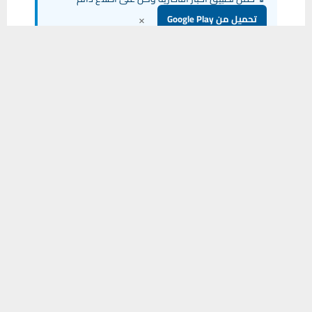
×
تحميل من Google Play
يستخدم هذا الموقع ملفات تعريف الارتباط لتحسين تجربتك. سنفترض أنك
موافق على هذا، ولكن يمكنك إلغاء الاشتراك إذا كنت ترغب في ذلك.
شارك هذا الموضوع:
موافق
قراءة المزيد
فيس بوك
X
WhatsApp
طباعة
مشاركة
0
PREVIOUS POST