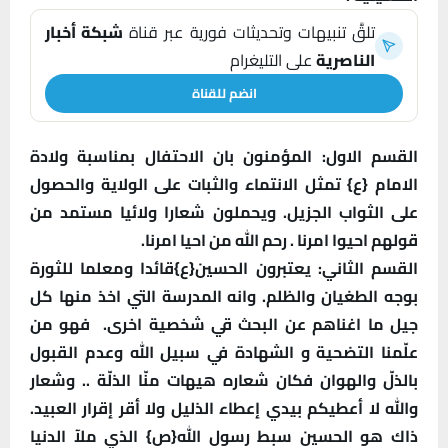
تلقَّ تنبيهات وتحديثات فورية عبر قناة
شبكة أخبار
الناصرية
على التليغرام
انضم للقناة
القسم الاول: المؤمنون بان الاحتفال بمناسبة ولادة
الامام {ع} تمثل الانتماء والثبات على الولاية والحصول
على الثواب الجزيل. ويحملون شعارا ولائيا مستمد من
قولهم احيوا امرنا . رحم الله من احيا امرنا.
القسم الثاني: يعتبرون الحسين{ع}قائدا ومعلما للثورة
بوجه الطغيان والظلم. وانه المدرسة التي اخذ منها كل
جيل ما اغناهم عن البحث قي شخصية اخرى.
فهو من
علّمنا التضحية و الشهادة في سبيل الله وعدم القبول
بالذلّ والهوان فكان شعاره هيهات منّا الذلّة .. وشعار
والله لا أعطيكم بيدي إعطاء الذليل ولا أقر إقرار العبيد.
ذاك هو الحسين سبط رسول الله{ص} الذي ملآ الدنيا