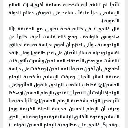
تأثيراً لم تبلغه أية شخصية مسلمة أخرى)هزت العالم
الإسلامي هزاً عنيفاً ، ساعد على تقويض دعائم الدولة
الأموية ).
قال غاندي / في كتابه قصة تجاربي مع الحقيقة :(أنا
هندوسي بالولادة ، ومع ذلك فلست أعرف كثيراً عن
الهندوسية ، وأني اعتزم أن أقوم بدراسة دقيقة لديانتي
نفسها وبدراسة سائر الأديان على قدر طاقتي) وقال :(لقد
تناقشت مع بعض الأصدقاء المسلمين وشعرت بأنني كنت
أطمع في أن أكون صديقاً للمسلمين ).وعكفت على دراسة
عميقة لسائر الأديان وعرفت الإسلام بشخصية الإمام
الحسين{ع} فخاطب الشعب الهندي بالقول المأثور:(على
الهند إذا أرادت أن تنتصر أن تقتدي بالإمام الحسين )وهكذا
تأثر محرر الهند بشخصية الإمام الحسين{ع} تأثراً حقيقياً
وعرف أن الإمام الحسين مدرسة الحياة الكريمة ورمز
الاسلام وقدوة الأخلاق الإنسانية وقيمها ومقياس الحق
. وقد ركّز غاندي على مظلومية الإمام الحسين بقوله : (