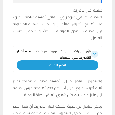
شبكة اخبار الناصرية:
استضاف ملتقى سومريون الثقافي أمسية سلطت الضوء
على أهازيج الأعراس والأغاني والأمثال الشعبية المتداولة
في مختلف المدن العراقية، للباحث والصحفي حسين
العامل.
تلقَّ تنبيهات وتحديثات فورية عبر قناة
شبكة أخبار
الناصرية
على التليغرام
انضم للقناة
واستعرض العامل خلال الأمسية محتويات مجلده يضم
ثلاثة أجزاء، يحتوي على أكثر من 700 أهزوجة عرس، إضافة
إلى ما يزيد عن 200 مثل شعبي يتعلق بالحياة الزوجية.
وذكر العامل في حديث لشبكة اخبار الناصرية، أن هذا الجزء
من التراث اللامادي استغرق العمل عليه عدة سنوات من