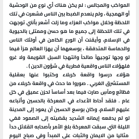
المواكب والمجالس : لم يكن هناك أي نوع من الوحشية
أو الهمجية ، ولم ينعدم الضبط بين الناس فشعرت في تلك
اللحظة وخلال مواكب العزاء وما زلت أشعر بأنني توجهت
في تلك اللحظة إلى جميع ما هو حسن وممتلئ بالحيوية
في الإسلام، وأيقنت أن الورع الكامن في أولئك الناس
والحماسة المتدفقة ، بوسعهما أن يهزا العالم هزاً فيما
لو وجها توجيهاً صالحاً وانتهجا السبل القويمة ولا غرو
فلهؤلاء الناس واقعية فطرية في شؤون الدين ) .
هؤلاء درسوا واقعة كربلاء وكتبوا عنها بعقلية
المستشرق الغربي . صوروا ما حدث في واقعة كربلاء من
فظائع ومآسٍ صارت فيما بعد أساساً لحزن عميق في كل
عام . فلقد أحاط الأعداء في المعركة بالحسين وأتباعه
عليهم السلام، وكان بوسع الحسين أن يعود إلى المدينة
لو لم يدفعه إيمانه الشديد بقضيته إلى الصمود ففي
الليلة التي سبقت المعركة بلغ الأمر بأصحابه القلائل حداً
مثاليا من الايمان والثبات على المبدأ وفي صباح اليوم