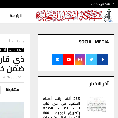
7 أغسطس، 2026
الرئيسة
أ
SOCIAL MEDIA
Home
أخبار الن
أخبار الناصرية
ألأخبار
ذي قار:
ضمن خط
22 يناير، 2026
آخر الاخبار
مشاركة
266 ألف راتب أطباء
العقود في ذي قار..
نائب تطالب الصحة
بتطبيق توجيه الـ600
ألف وإعادة مخصصات