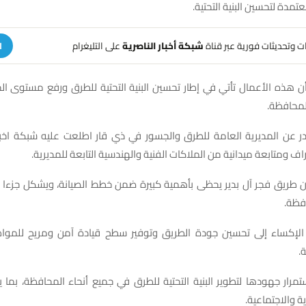
تمدة لتحسين البنية التحتية.
هات وتحديثات فورية عبر قناة
شبكة أخبار الناصرية
على التليغرام
ا
 أن هذه الأعمال تأتي في إطار تحسين البنية التحتية للطرق ورفع مستوى ا
لمحافظة.
در عن المديرية العامة للطرق والجسور في ذي قار اطلعت عليه شبكة اخبار 
اف ومتابعة ميدانية من الملاكات الفنية والهندسية التابعة للمديرية.
أن طريق فجر آل بدير يحظى بأهمية كبيرة ضمن خطط الصيانة، ويشكل جزءا 
فظة.
لإكساء إلى تحسين جودة الطريق وتوفير سطح قيادة آمن ومريح للمواط
.
رار جهودها لتطوير البنية التحتية للطرق في جميع أنحاء المحافظة، بما 
ية والاجتماعية.