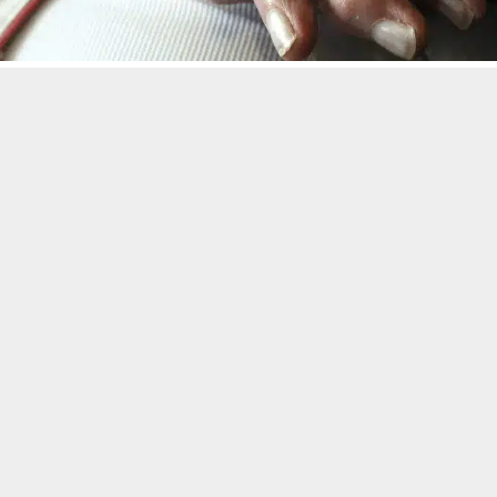
حسين تجربتك. سنفترض أنك موافق على هذا، ولكن يمكنك إلغاء الاشتراك إذا كنت
 من يعرف الأخبار العاجلة عن الناصرية– تابع حساباتنا على فيسبوك أو
حيفة “واشنطن بوست” الأميركية، كشف رودولف تانزي أستاذ علم الأعصا
تنبيهات وتحديثات فورية عبر قناة
شبكة أخبار الناصرية
على التليغرام
انضم
الد
 وهو أيضا المدير المشارك لمركز هنري أليسسون ماكانس لصحة الدماغ