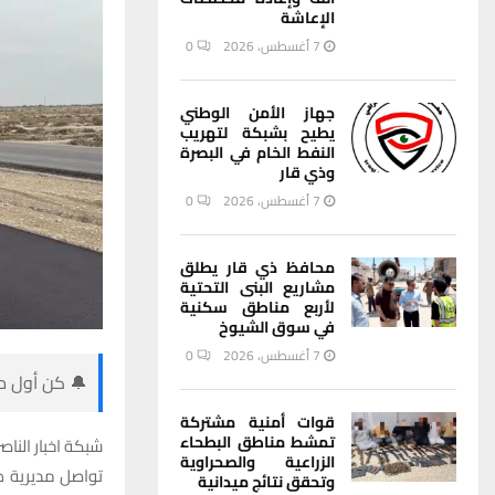
الإعاشة
7 أغسطس، 2026
0
جهاز الأمن الوطني
يطيح بشبكة لتهريب
النفط الخام في البصرة
وذي قار
7 أغسطس، 2026
0
محافظ ذي قار يطلق
مشاريع البنى التحتية
لأربع مناطق سكنية
في سوق الشيوخ
7 أغسطس، 2026
0
🔔 كن أول من
قوات أمنية مشتركة
تمشط مناطق البطحاء
شبكة اخبار الناصر
الزراعية والصحراوية
تواصل مديرية ط
وتحقق نتائج ميدانية