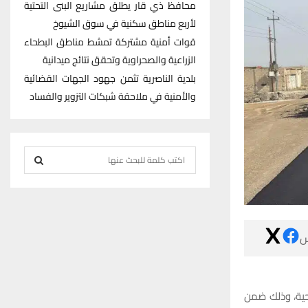
محافظ ذي قار يطلق مشاريع البنى التحتية
لأربع مناطق سكنية في سوق الشيوخ
قوات أمنية مشتركة تمشط مناطق البطحاء
الزراعية والصحراوية وتحقق نتائج ميدانية
بلدية الناصرية تثمن جهود الجهات القضائية
والأمنية في ملاحقة شبكات التزوير والفساد
S
e
S
a
r
E
c

h
A
f
R
o
r
تواصل مديرية 
C