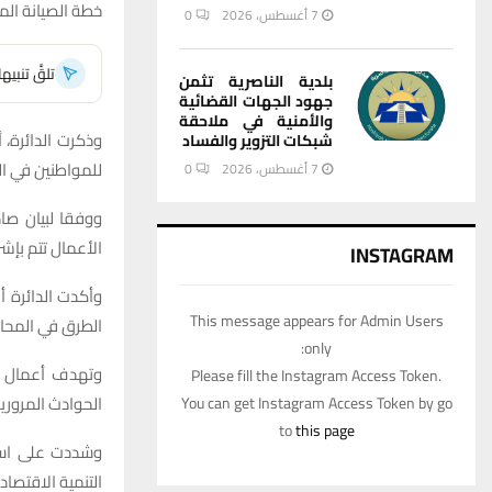
خطة الصيانة المع
7 أغسطس، 2026
0
تلقَّ تنبي
بلدية الناصرية تثمن
جهود الجهات القضائية
والأمنية في ملاحقة
وذكرت الدائرة،
شبكات التزوير والفساد
للمواطنين في ا
7 أغسطس، 2026
0
ووفقا لبيان صا
الأعمال تتم بإشر
INSTAGRAM
وأكدت الدائرة 
This message appears for Admin Users
الطرق في المحا
only:
وتهدف أعمال ا
Please fill the Instagram Access Token.
الحوادث المرورية
You can get Instagram Access Token by go
to
this page
وشددت على استم
التنمية الاقتصاد