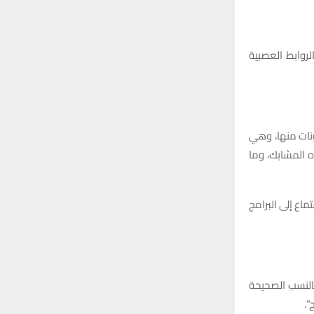
لروابط العصبية
نات منها، وهي
 المشابك، وما
اع إلى البرامج
 بالنسب الصحيحة
”.