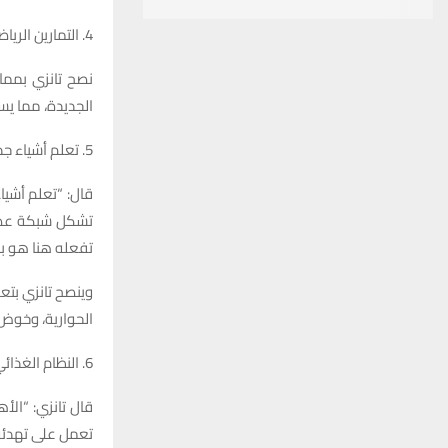
4. التمارين الرياضية
نصح تانزي بممار
الجديدة، مما ي
5. تعلم أشياء جديدة
قال: “تعلم أشي
تشكل شبكة عصبي
تفعله هنا هو بنا
وينصح تانزي بتع
الحوارية، وخوض
6. النظام الغذائي
قال تانزي: “الأه
تعمل على تهدئة 