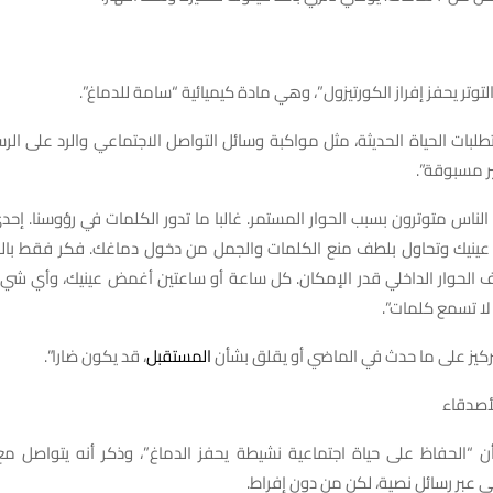
التوتر يحفز إفراز الكورتيزول”، وهي مادة كيميائية “سامة للدماغ”.
لبات الحياة الحديثة، مثل مواكبة وسائل التواصل الاجتماعي والرد على الرسائ
ر مسبوقة”.
الناس متوترون بسبب الحوار المستمر. غالبا ما تدور الكلمات في رؤوسنا. إح
نيك وتحاول بلطف منع الكلمات والجمل من دخول دماغك. فكر فقط بال
ف الحوار الداخلي قدر الإمكان. كل ساعة أو ساعتين أغمض عينيك، وأي شيء
ا تسمع كلمات”.
لتركيز على ما حدث في الماضي أو يقلق بشأن
المستقبل
، قد يكون ضارا”.
 أن “الحفاظ على حياة اجتماعية نشيطة يحفز الدماغ”، وذكر أنه يتواصل
 عبر رسائل نصية، لكن من دون إفراط.