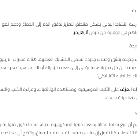
سة النشاط البدني بشكل منتظم، لتعزيز تدفق الدم إلى الدماغ ودعم نمو ا
ساهم في الوقاية من مرض
ألزهايمر
.
اء جديدة ينشئ وصلات جديدة تسمى المشابك العصبية. هناك عشرات التريليو
ة تخزن كل ذكرياتك. ما يؤدي إلى ضعف الإدراك أو الخرف هو تدهور هذه
ء احتياطيك التشابكي”.
لم
العزف
على الآلات الموسيقية، ومشاهدة الوثائقيات، وقراءة الكتب، والاستم
 مغامرات جديدة.
م أن تتبع نظاما غذائيا يسعد بكتيريا الميكروبيوم لديك. عندما تكون متوازنة
الأعصاب. كنا نقول إن ما هو مفيد للقلب مفيد للدماغ، واتضح أن هذا صحيح