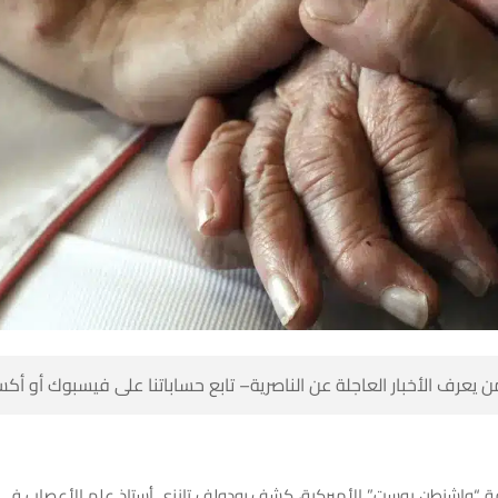
 كن أول من يعرف الأخبار العاجلة عن الناصرية– تابع حساباتنا على ف
فة “واشنطن بوست” الأميركية، كشف رودولف تانزي أستاذ علم الأعصاب في