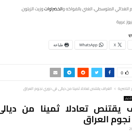
ظام الغذائي المتوسطي، الغني بالفواكه و
الخضراوات
وزيت الزيتون.
وز عربية
ع:
X
WhatsApp
طباعة
0
ر الناصرية
الغراف يقتنص تعادلا ثمينا من ديالى في دوري نجوم العراق
لأخبار
ف يقتنص تعادلا ثمينا من ديال
نجوم العراق