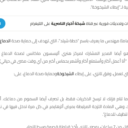
هات وتحديثات فورية عبر قناة
شبكة أخبار الناصرية
على التليغرام
ا
الدماغ
هو أيضا المدير المشارك لمركز هنري أليسسون ماكانس لصحة الدم
نا أعمل أكثر وأستمتع أكثر وأشعر بحماس أكبر من أي وقت مضى في حياتي”.
ي تعمل، وفق تانزي، على إبطاء
الشيخوخة
وحماية صحة الدماغ، على:
دما تنام فإنك لا ترسخ الذكريات فقط، بل تصرف أيضا السموم من دماغك. أ
، وهي المادة اللزجة المرتبطة بمرض ألزهايمر. في كل مرة تدخل فيها في 
تنظيف للدماغ”.
لولة قصيرة وسط النهار،