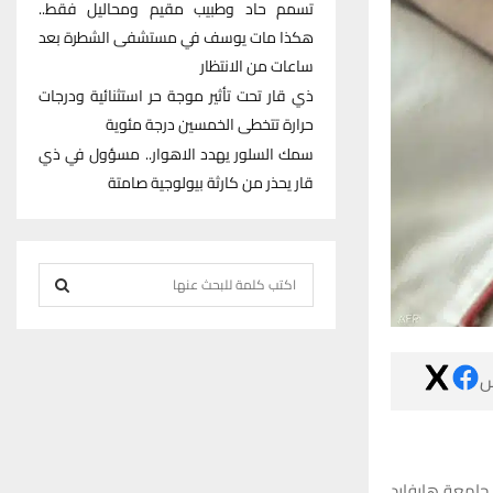
تسمم حاد وطبيب مقيم ومحاليل فقط..
هكذا مات يوسف في مستشفى الشطرة بعد
ساعات من الانتظار
ذي قار تحت تأثير موجة حر استثنائية ودرجات
حرارة تتخطى الخمسين درجة مئوية
سمك السلور يهدد الاهوار.. مسؤول في ذي
قار يحذر من كارثة بيولوجية صامتة
S
e
S
a
r
E

c
h
A
f
R
o
في تقرير لصحي