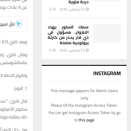
درجة مئوية
عن 6 عادات يومية لـ”إبطاء الشيخوخة”.
6 أغسطس، 2026
0
تلقَّ تنبي
سمك السلور يهدد
الاهوار.. مسؤول في
ذي قار يحذر من كارثة
ويعد تانزي (67 عاما) مهندس ما يعرف باسم “خطة شيلد”، التي تهدف إلى حماية صحة
بيولوجية صامتة
6 أغسطس، 2026
0
وقال تانزي، و
ماساتشوستس: “أ
INSTAGRAM
وتقوم الخطة الت
1. النوم
This message appears for Admin Users
only:
قال تانزي: “عن
Please fill the Instagram Access Token.
سموم الأميلويد
You can get Instagram Access Token by go
ذلك بمثابة دورة 
to
this page
وفي حال النوم أقل من 7 ساعات، يوصي تانزي بأخذ قي