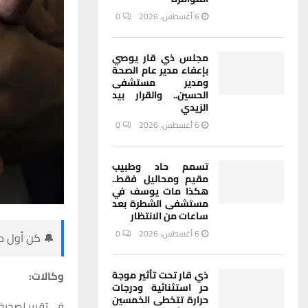
6 أغسطس، 2026
0
مجلس ذي قار يوصي
بإعفاء مدير عام الصحة
ومدير مستشفى
الحسين.. والقرار بيد
الزيدي
6 أغسطس، 2026
0
تسمم حاد وطبيب
مقيم ومحاليل فقط..
هكذا مات يوسف في
مستشفى الشطرة بعد
ساعات من الانتظار
6 أغسطس، 2026
0
🔔 كن أول من
وكالات:
ذي قار تحت تأثير موجة
حر استثنائية ودرجات
حرارة تتخطى الخمسين
في تقرير لصحيف