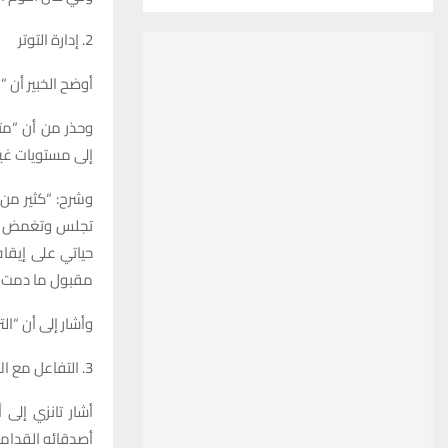
2. إدارة التوتر
أوضح الخبير أن “
وحذر من أن “متط
إلى مستويات غي
وشرح: “كثير من 
تجلس وتغمض عي
حياتي على إيقا
مقبول ما دمت ل
وأشار إلى أن “ا
3. التفاعل مع الأصدقاء
أشار تانزي إلى
أصدقائه القدامى