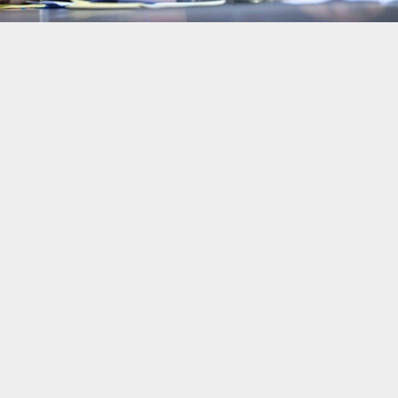
حسين تجربتك. سنفترض أنك موافق على هذا، ولكن يمكنك إلغاء الاشتراك إذا كنت
 من يعرف الأخبار العاجلة عن الناصرية– تابع حساباتنا على فيسبوك أو
ناصرية:
ي قار هيثم الحمداني أن خدمة أهالي المحافظة تمثل أولوية في عمل الحكوم
ه على متابعة مطالبهم بشكل مباشر خلال استقباله المواطنين بديوان المح
تنبيهات وتحديثات فورية عبر قناة
شبكة أخبار الناصرية
على التليغرام
انضم
ي أنه كثف زياراته إلى العاصمة بغداد خلال الفترة الماضية لمتابعة وتقدي
ن التخصيصات المالية اللازمة لتنفيذ المشاريع الخدمية والتنموية في عموم ال
ن تابعته شبكة أخبار الناصرية، أن الحكومة المحلية تولي اهتماما كبيرا بتو