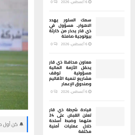
6 أغسطس، 2026
0
سمك السلور يهدد
الاهوار.. مسؤول في
ذي قار يحذر من كارثة
بيولوجية صامتة
6 أغسطس، 2026
0
معاون محافظ ذي قار
يحمّل الأزمة المالية
مسؤولية توقف
مشاريع تنمية الأقاليم
وصندوق الإعمار
6 أغسطس، 2026
0
قيادة شرطة ذي قار
تعلن القبض على 24
متهما وضبط أسلحة
🔔 كن أول من
خلال عمليات أمنية
مكثفة