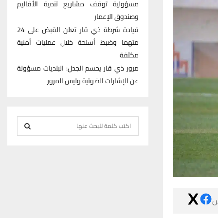
مسؤولية توقف مشاريع تنمية الأقاليم
وصندوق الإعمار
قيادة شرطة ذي قار تعلن القبض على 24
متهما وضبط أسلحة خلال عمليات أمنية
مكثفة
مرور ذي قار يحسم الجدل: البلديات مسؤولة
عن الإشارات الضوئية وليس المرور
S
e
S
a
r
E
c
h
A
f

R
o