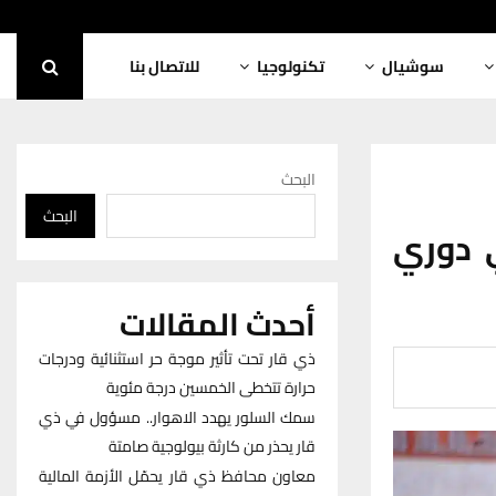
سوشيال
تكنولوجيا
للاتصال بنا
البحث
البحث
ي دوري
أحدث المقالات
ذي قار تحت تأثير موجة حر استثنائية ودرجات
حرارة تتخطى الخمسين درجة مئوية
سمك السلور يهدد الاهوار.. مسؤول في ذي
قار يحذر من كارثة بيولوجية صامتة
معاون محافظ ذي قار يحمّل الأزمة المالية