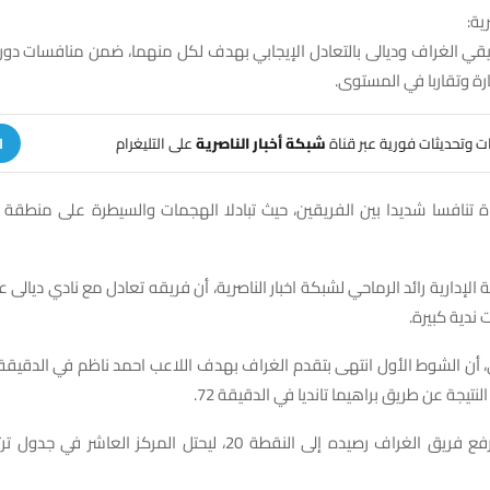
ية:
ريقي الغراف وديالى بالتعادل الإيجابي بهدف لكل منهما، ضمن منافسات دور
رة وتقاربا في المستوى.
هات وتحديثات فورية عبر قناة
شبكة أخبار الناصرية
على التليغرام
ا
ة تنافسا شديدا بين الفريقين، حيث تبادلا الهجمات والسيطرة على منطقة 
الإدارية رائد الرماحي لشبكة اخبار الناصرية، أن فريقه تعادل مع نادي ديالى 
ندية كبيرة.
نتيجة عن طريق براهيما تانديا في الدقيقة 72.
وبهذه النتيجة، رفع فريق الغراف رصيده إلى النقطة 20، ليحتل المركز ا