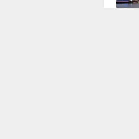
 ترغب في ذلك.
موافق
قراءة المزيد
 أكس
ة المحلية،
افظة.
 للقناة
م المطالبات
محافظة.
فير الخدمات