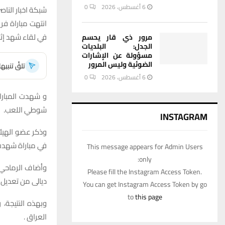
6 أغسطس، 2026
0
شبكة اخبار الناصر
انتهت مباراة ف
في لقاء شهد إثا
مرور ذي قار يحسم
الجدل: البلديات
مسؤولة عن الإشارات
الضوئية وليس المرور
تلقَّ تنبي
6 أغسطس، 2026
0
و شهدت المبارا
شوطي اللعب.
INSTAGRAM
وذكر عضو الهيئة 
في مباراة شهدت 
This message appears for Admin Users
only:
Please fill the Instagram Access Token.
ديالى من تعديل ال
You can get Instagram Access Token by go
to
this page
العراق .