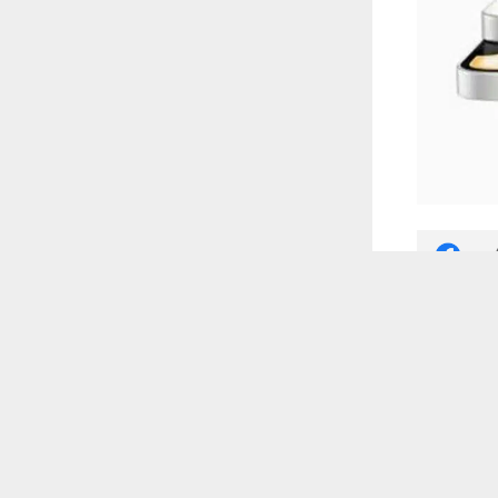
 أكس
 ترغب في ذلك.
موافق
قراءة المزيد
iph
17e كخليفة
ء القوي والسعر