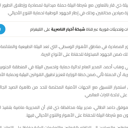
ئة ذي قار بالتعاون مع شرطة البيئة حملة ميدانية لمصادرة وإطلاق الطيور ال
 صيادين مخالفين، وذلك في إطار الجهود الوطنية لحماية التنوع الأحيائي.
هات وتحديثات فورية عبر قناة
شبكة أخبار الناصرية
على التليغرام
ا
ر المصادرة في مناطق الأهوار الوسطى، التي تعد البيئة الطبيعية والملائمة
لك ضمن الجهود المبذولة للحفاظ على الأنواع البرية.
ي وهاب أحمد، المدير العام لدائرة حماية وتحسين البيئة في المنطقة الجنوبية
ية، أن الحملة تأتي ضمن خطة الوزارة لتعزيز تطبيق القوانين البيئية وحماية الأحيا
استمرار التنسيق مع الجهات الأمنية المختصة للحد من ظاهرة الصيد الجائر
لى لائحة التراث العالمي.
وفق حامد الطائي، مدير بيئة محافظة ذي قار، أن المديرية ماضية بتنفيذ ال
اون مع شرطة البيئة للحفاظ على الأهوار والتنوع الأحيائي فيها.
طنين والصيادين إلى الالتزام بالقوانين والتعليمات البيئية حفاظا على التوازن ال