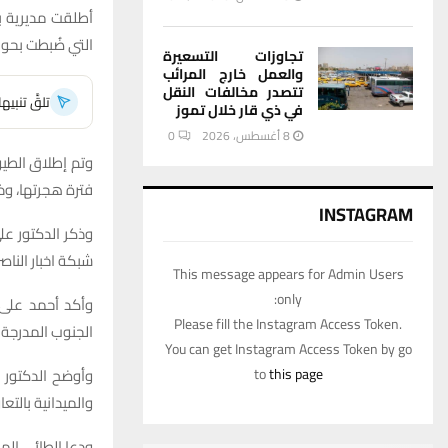
أطلقت مديرية بي
التي ضُبطت بحوزة
تجاوزات التسعيرة
والعمل خارج المرائب
تتصدر مخالفات النقل
تلقَّ تنبي
في ذي قار خلال تموز
8 أغسطس، 2026
0
وتم إطلاق الطيو
فترة هجرتها، وذ
INSTAGRAM
وذكر الدكتور عل
شبكة اخبار الناصر
This message appears for Admin Users
only:
وأكد أحمد على 
Please fill the Instagram Access Token.
الجنوب المدرجة ع
You can get Instagram Access Token by go
وأوضح الدكتور م
to
this page
والميدانية بالتع
ودعا الطائي الموا