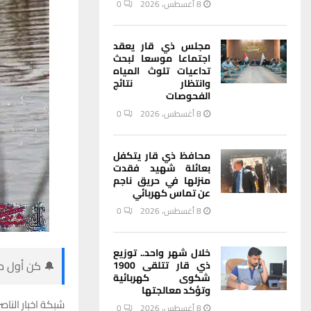
8 أغسطس، 2026
0
مجلس ذي قار يعقد
اجتماعا موسعا لبحث
تداعيات تلوث المياه
وانتظار نتائج
الفحوصات
8 أغسطس، 2026
0
محافظ ذي قار يتكفل
بعائلة شهيد فقدت
منزلها في حريق ناجم
عن تماس كهربائي
8 أغسطس، 2026
0
خلال شهر واحد.. توزيع
🔔 كن أول من
ذي قار تتلقى 1900
شكوى كهربائية
وتؤكد معالجتها
شبكة اخبار الناصر
8 أغسطس، 2026
0