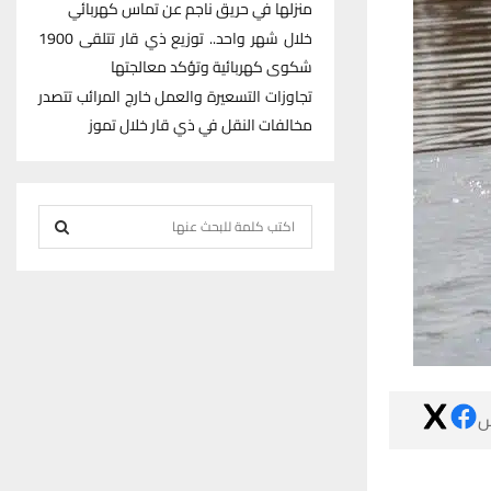
منزلها في حريق ناجم عن تماس كهربائي
خلال شهر واحد.. توزيع ذي قار تتلقى 1900
شكوى كهربائية وتؤكد معالجتها
تجاوزات التسعيرة والعمل خارج المرائب تتصدر
مخالفات النقل في ذي قار خلال تموز
S
e
S
a
r
E
c
h
A
f
R
o

r
C
:
H