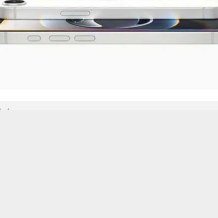
 من يعرف الأخبار العاجلة عن الناصرية– تابع حساباتنا على فيسبوك أو
حسين تجربتك. سنفترض أنك موافق على هذا، ولكن يمكنك إلغاء الاشتراك إذا كنت
أبل استعداداتها لتوسيع فئة هواتفها المتوسطة، مع اقتراب طرح
one
مباشر لهاتف iPhone 16e، في خطوة تستهدف الحفاظ على توازن دقيق بين الأدا