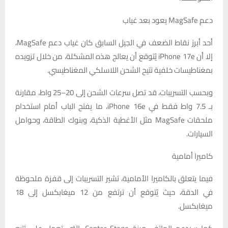
دعم MagSafe يعود بعد غياب
أحد أبرز نقاط الضعف في الجيل السابق كان غياب دعم MagSafe،
إلا أن iPhone 17e يُتوقع أن يعالج هذه المشكلة، من خلال تزويده
بمغناطيسات خلفية تتيح الشحن اللاسلكي المغناطيسي.
وبحسب التسريبات، قد تصل سرعات الشحن إلى 20–25 واط، مقارنة
بـ 7.5 واط فقط في iPhone 16e، ما يفتح الباب أمام استخدام
ملحقات MagSafe مثل الأغطية الذكية، وبنوك الطاقة، وحوامل
السيارات.
كاميرا أمامية
فيما يتعلق بالكاميرا الأمامية، تشير التسريبات إلى قفزة ملحوظة
في الدقة، حيث يُتوقع أن ترتفع من 12 ميغابكسل إلى 18
ميغابكسل.