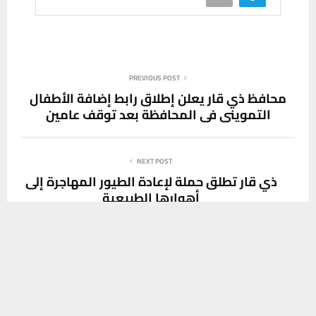
PREVIOUS POST
محافظ ذي قار يعلن إطلاق رابط إضافة الأطفال
التمويني في المحافظة بعد توقف عامين
NEXT POST
ذي قار تطلق حملة لإعادة الطيور المهاجرة إلى
أهوارها الطبيعية
يستخدم هذا الموقع ملفات تعريف الارتباط لتحسين تجربتك. سنفترض أنك
موافق على هذا، ولكن يمكنك إلغاء الاشتراك إذا كنت ترغب في ذلك.
موافق
قراءة المزيد
SOCIAL MEDIA