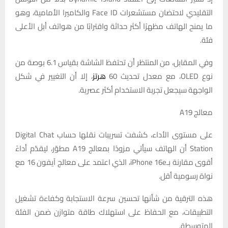
التقليدي لاحتضان مستشعرات Face ID والكاميرا الأمامية، وهو
ما يمنح الهاتف مظهرًا أكثر حداثة واقترابًا من هواتف أبل الأعلى
فئة.
وفي المقابل، من المنتظر أن تحتفظ الشاشة بقياس 6.1 بوصة من
نوع OLED، مع معدل تحديث 60
هرتز
، إلا أن التغيير في شكل
الواجهة سيجعل تجربة الاستخدام أكثر عصرية.
معالج A19
على مستوى الأداء، كشفت تسريبات نقلها حساب Digital Chat
Station أن الهاتف سيأتي مزودًا بمعالج A19 مطوّر، ليقدّم أداءً
أقوى مقارنة بـiPhone 16e، الذي اعتمد على معالج آيفون 16 مع
نواة رسومية أقل.
هذه الترقية من شأنها تحسين سرعة الاستجابة وكفاءة تشغيل
التطبيقات، مع الحفاظ على استهلاك طاقة متوازن ضمن الفئة
المتوسطة.