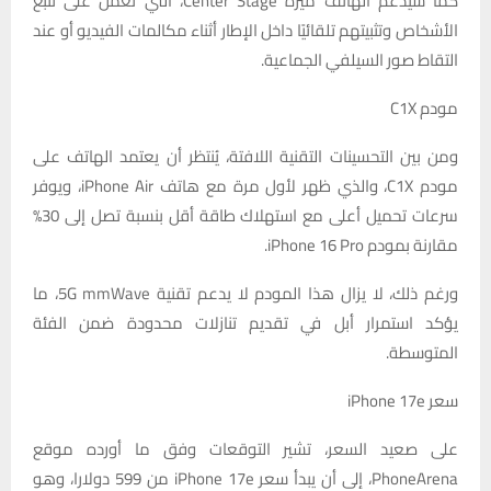
كما سيدعم الهاتف ميزة Center Stage، التي تعمل على تتبع
الأشخاص وتثبيتهم تلقائيًا داخل الإطار أثناء مكالمات الفيديو أو عند
التقاط صور السيلفي الجماعية.
مودم C1X
ومن بين التحسينات التقنية اللافتة، يُنتظر أن يعتمد الهاتف على
مودم C1X، والذي ظهر لأول مرة مع هاتف iPhone Air، ويوفر
سرعات تحميل أعلى مع استهلاك طاقة أقل بنسبة تصل إلى 30%
مقارنة بمودم iPhone 16 Pro.
ورغم ذلك، لا يزال هذا المودم لا يدعم تقنية 5G mmWave، ما
يؤكد استمرار أبل في تقديم تنازلات محدودة ضمن الفئة
المتوسطة.
سعر iPhone 17e
على صعيد السعر، تشير التوقعات وفق ما أورده موقع
PhoneArena، إلى أن يبدأ سعر iPhone 17e من 599 دولارا، وهو