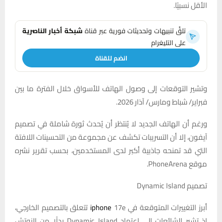
الأقل نسبيًا.
تلقَّ تنبيهات وتحديثات فورية عبر قناة
شبكة أخبار الناصرية
على التليغرام
انضم للقناة
وتشير التوقعات إلى وصول الهاتف للأسواق خلال الفترة ما بين
فبراير/ شباط ومارس/ آذار 2026.
ورغم أن الهاتف الجديد لا يُنتظر أن يُحدث ثورة شاملة في تصميم
آيفون، إلا أن التسريبات تكشف عن مجموعة من التحسينات اللافتة
التي قد تمنحه جاذبية أكبر لدى المستخدمين، بحسب تقرير نشره
موقع PhoneArena.
تصميم Dynamic Island
أبرز التغييرات المتوقعة في
iphone
17e تتعلق بالتصميم الخارجي،
إذ تشير الشائعات إلى اعتماد Dynamic Island بدلًا من النوتش