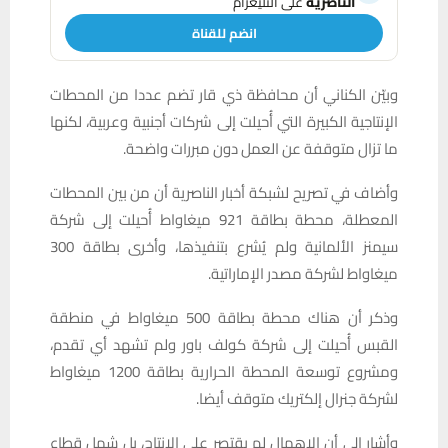
الناصرية
على التليغرام
انضم للقناة
وبيّن الكناني أن محافظة ذي قار تضم عددا من المحطات
الإنتاجية الكبيرة التي أُحيلت إلى شركات أجنبية وعربية، لكنها
ما تزال متوقفة عن العمل دون مبررات واضحة.
وأضاف في تصريح لشبكة أخبار الناصرية أن من بين المحطات
المعطلة، محطة بطاقة 921 ميغاواط أُحيلت إلى شركة
سيمنز الألمانية ولم يُشرع بتنفيذها، وأخرى بطاقة 300
ميغاواط لشركة مصدر الإماراتية.
وذكر أن هناك محطة بطاقة 500 ميغاواط في منطقة
القبس أُحيلت إلى شركة كولف باور ولم تشهد أي تقدم،
ومشروع توسعة المحطة الحرارية بطاقة 1200 ميغاواط
لشركة جنرال إلكتريك متوقف أيضا.
وأشار إلى أن الإهمال لم يقتصر على الإنتاج، بل شمل قطاع