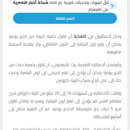
تلقَّ تنبيهات وتحديثات فورية عبر قناة
شبكة أخبار الناصرية
على التليغرام
انضم للقناة
وذكر أخصائيون في
التغذية
أن تناول كمية كبيرة من الجزر يوميا
يمكن أن يغير لون البشرة إلى اللون البرتقالي، ولا يمنحه السمرة
الطبيعية.
وأوضحت أخصائية التغذية، بيث تشيرفوني، أن تناول بضعة حبات من
الجزر يوميا يمكن أن يؤدي إلى تغير تدريجي في لون البشرة، وعزت
ذلك إلى غنى الجزر بمركب البيتا-كاروتين.
وقالت الأخصائية إن استهلاك 10 إلى 20 ملغ من البيتا-كاروتين لدى
معظم الناس قد يؤدي إلى تغير لون البشرة، وهو ما يعادل تناول
نحو 5 حبات جزر متوسطة الحجم يوميا، غير أن التغيير يحتاج إلى
أسابيع لملاحظته.
غير أن الإفراط في تناول البيتا-كاروتين قد يسبب الكاروتينيميا، وهي