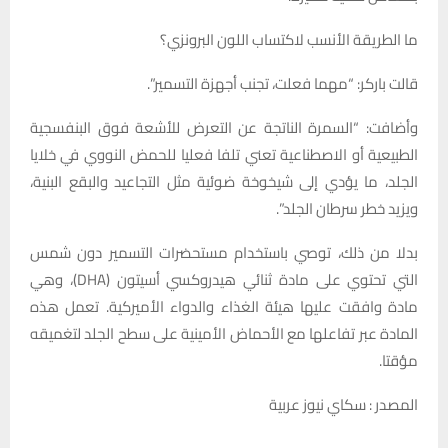
ما الطريقة الأنسب لاكتساب اللون البرونزي؟
قالت باركر: “مهما فعلت، تجنب أجهزة التسمير”.
وأضافت: “السمرة الناتجة عن التعرض للأشعة فوق البنفسجية
الطبيعية أو الاصطناعية تعني تلفا فعليا للحمض النووي في خلايا
الجلد، ما يؤدي إلى شيخوخة ضوئية مثل التجاعيد والبقع البنية،
ويزيد خطر سرطان الجلد”.
بدلا من ذلك، توصي باستخدام مستحضرات التسمير دون شمس
التي تحتوي على مادة ثنائي هيدروكسي أسيتون (DHA)، وهي
مادة وافقت عليها هيئة الغذاء والدواء الأميركية. تعمل هذه
المادة عبر تفاعلها مع الأحماض الأمينية على سطح الجلد لتغميقه
مؤقتا.
المصدر : سكاي نيوز عربية