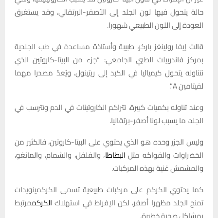
حالة يتحول فيها لون الجلد إلى الأصفر-البرتقالي، وقد يستغرق
العودة إلى اللون الطبيعي شهورا.
قالت إيفا رولينغز باركر، طبيبة وأستاذة مساعدة في طب الجلدية
بمركز فاندربيلت الطبي الجامعي: “جزء من البيتا-كاروتين الذي
نتناوله يتحول كيميائيا في الكبد إلى ريتينول، ويُعدّ مصدرا مهما
لفيتامين A”.
وعند تناوله بكميات كبيرة، تتراكم الكاروتينات في الدم وتترسب في
الجلد، ما يسبب لونا أصفر-برتقاليا.
وليس الجزر وحده هو الذي يحتوي على البيتا-كاروتين، فالكثير من
الخضراوات والفواكه مثل
البطاطا
، والفلفل، والشمام، والمانغو،
والمشمش غنية بهذه المركبات.
كما يحتوي الكركم على مركبات طبيعية تسمى الكركمينويدات
تمنح الجلد مظهرا أصفر، لكن الإفراط في استهلاك
الكركم
مرتبط
بمشاكل صحية خطيرة.