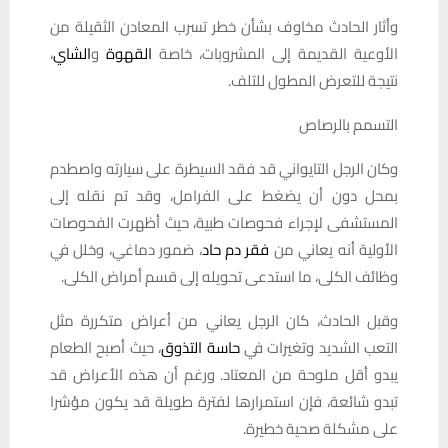
وأثار الحادث مخاوف بشأن خطر تسرب المعادن الثقيلة من
الأوعية القديمة إلى المشروبات، خاصة
القهوة
و
الشاي
،
نتيجة للتعرض المطول للتلف.
التسمم بالرصاص
وكان الرجل التايواني قد فقد السيطرة على سيارته واصطدم
بمحل دون أن يضغط على الفرامل، وقد تم نقله إلى
المستشفى لإجراء فحوصات طبية، حيث أظهرت الفحوصات
الأولية أنه يعاني من
فقر دم حاد
، ضمور دماغي، وخلل في
وظائف الكلى، ما استدعى تحويله إلى قسم أمراض الكلى.
وقبل الحادث، كان الرجل يعاني من أعراض متكررة مثل
التعب الشديد وتغيرات في
حاسة التذوق
، حيث أصبح الطعام
يبدو أقل ملوحة من المعتاد. ورغم أن هذه الأعراض قد
تبدو شائعة، فإن استمرارها لفترة طويلة قد يكون مؤشرا
على مشكلة صحية خطيرة.