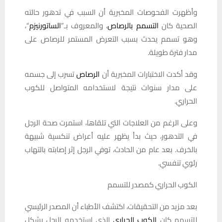
وأظهرت الفحوصات المخبرية أن السبب في تدهور حالته
الصحية كان
التسمم بالرصاص
، والمعروف بـ”
الساتورنيزم
“،
وهو تسمم يحدث بسبب التعرض المستمر للرصاص على
مدار فترة طويلة.
وقد أكدت الاختبارات المخبرية أن
الرصاص
تسرب إلى جسمه
على مدار سنوات نتيجة لاستخدامه المتواصل للكوب
الحراري.
وعلى الرغم من العلاجات التي تلقاها، استمرت صحة الرجل
في التدهور، حيث بدأ يظهر عليه أعراض تنكسية شبيهة
بالخرف. بعد عام من الحادث، توفي الرجل إثر إصابته بالتهاب
رئوي تنفسي.
الكوب الحراري كمصدر للتسمم
بعد مزيد من التحقيقات، اكتشف الأطباء أن المصدر الرئيسي
للتسمم كان
الكوب الحراري
الذي استخدمه الرجل بشكل