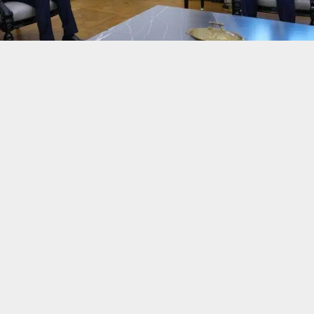
حسين تجربتك. سنفترض أنك موافق على هذا، ولكن يمكنك إلغاء الاشتراك إذا كنت
 من يعرف الأخبار العاجلة عن الناصرية– تابع حساباتنا على فيسبوك أو
ناصرية:
 مجلس الوزراء محمد شياع السوداني محافظ ذي قار هيثم عزيز الحمداني، لب
طط الخدمية والتنموية في المحافظة، وملف شحة المياه وتفعيل القطاع السي
تنبيهات وتحديثات فورية عبر قناة
شبكة أخبار الناصرية
على التليغرام
انضم
لقاء الذي حضره رئيس الهيأة العليا للتنسيق بين المحافظات أحمد الفتلا