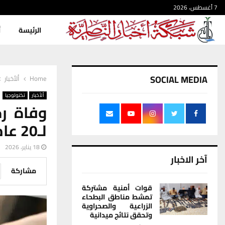
7 أغسطس، 2026
الرئيسة
أ
SOCIAL MEDIA
Home
ألأخبار
ألأخبار
تكنولوجيا
وفاة ر
لـ20 عاما
18 يناير، 2026
آخر الاخبار
مشاركة
قوات أمنية مشتركة
تمشط مناطق البطحاء
الزراعية والصحراوية
وتحقق نتائج ميدانية