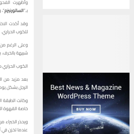
وأظهرت الفحوص
بـ”
الساتورنيزم
“، 
وقد أكدت الاختب
للكوب الحراري.
وعلى الرغم من 
شبيهة بالخرف. بع
الكوب الحراري 
بعد مزيد من ال
الرجل بشكل يومي لمد
وكانت الطبقة ا
خاصة القهوة ال
ويحذر الخبراء م
عندما تخزن في أ