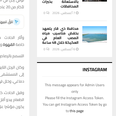
بالاستعانة بخبرات
المحافظات
لأكثر من 20 عاما.
7 أغسطس، 2026
0
تلقَّ تنبي
محافظ ذي قار يتعهد
بخفض مناسيب مياه
وأثار الحادث 
المصب العام في
العكيكة خلال 48 ساعة
خاصة
القهوة
و
6 أغسطس، 2026
0
التسمم بالرصاص
وكان الرجل الت
INSTAGRAM
إلى المستشفى 
دماغي، وخلل في
This message appears for Admin Users
only:
وقبل الحادث، ك
Please fill the Instagram Access Token.
الطعام يبدو أقل
You can get Instagram Access Token by go
يكون مؤشرا عل
to
this page