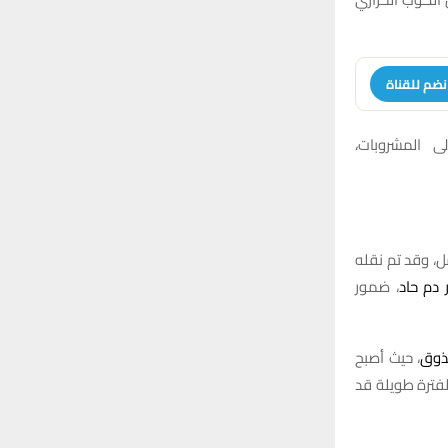
r
C
:
H
نضم للقناة
ى المشروبات،
، وقد تم نقله
 دم حاد
، ضمور
ذوق
، حيث أصبح
لفترة طويلة قد