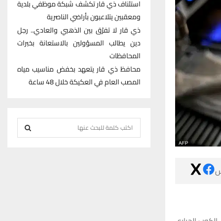
استئناف ذي قار تكشف شبكة موظفي بلدية
ومعقبين يتلاعبون بأراضي الناصرية
ذي قار لا تفرّق بين الذهبي والعادي.. رجل
دين يطالب المسؤولين بالاستعانة بخبرات
المحافظات
محافظ ذي قار يتعهد بخفض مناسيب مياه
المصب العام في العكيكة خلال 48 ساعة
S
e
S
a
r
E

c
h
A
f
R
o
توفي رجل في ا