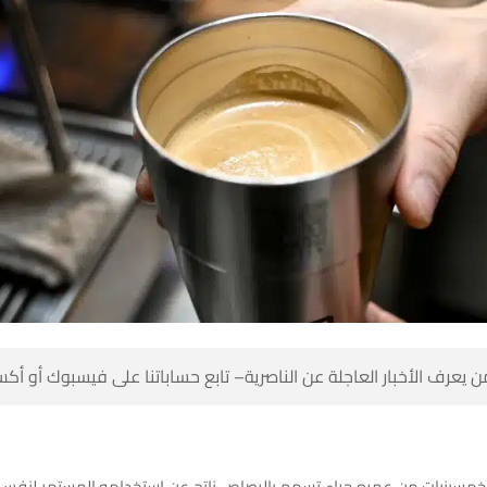
 كن أول من يعرف الأخبار العاجلة عن الناصرية– تابع حساباتنا على ف
لخمسينيات من عمره جراء تسمم بالرصاص ناتج عن استخدامه المستمر لنفس