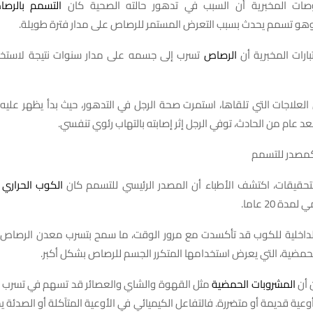
ات المخبرية أن السبب في تدهور حالته الصحية كان
التسمم بالرص
وهو تسمم يحدث بسبب التعرض المستمر للرصاص على مدار فترة طويلة.
ارات المخبرية أن
الرصاص
تسرب إلى جسمه على مدار سنوات نتيجة لاستخد
العلاجات التي تلقاها، استمرت صحة الرجل في التدهور، حيث بدأ يظهر عليه
د عام من الحادث، توفي الرجل إثر إصابته بالتهاب رئوي تنفسي.
كمصدر للتسمم
تحقيقات، اكتشف الأطباء أن المصدر الرئيسي للتسمم كان
الكوب الحراري
ا
ة 20 عاما.
لداخلية للكوب قد تأكسدت مع مرور الوقت، ما سمح بتسرب معدن الرصاص إ
حمضية، التي يعرض استخدامها المتكرر الجسم للرصاص بشكل أكبر.
ن أن
المشروبات الحمضية
مثل القهوة والشاي والعصائر قد تسهم في تسرب ال
وعية قديمة أو متضررة. فالتفاعل الكيميائي في الأوعية المتآكلة أو الصدئة ي