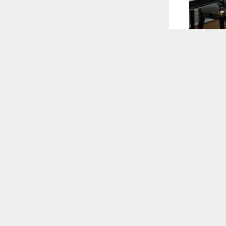
 ترغب في ذلك.
موافق
قراءة المزيد
 أكس
حث الأوضاع
احي.
 للقناة
وي، مناقشة