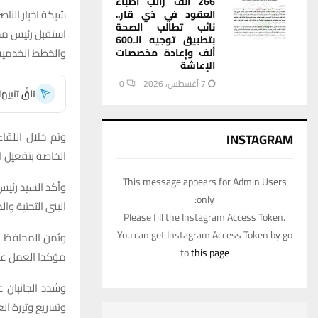
266 ألف راتب أطباء
شبكة اخبار الناصر
العقود في ذي قار..
نائب تطالب الصحة
استقبل رئيس مجل
بتطبيق توجيه الـ600
والخطط الخدمية
ألف وإعادة مخصصات
الإعاشة
7 أغسطس، 2026
0
تلقَّ تنبي
وتم خلال اللقاء
INSTAGRAM
الخاصة بتفعيل ا
This message appears for Admin Users
وأكد السيد رئيس
only:
البنى التحتية وا
Please fill the Instagram Access Token.
You can get Instagram Access Token by go
وثمن المحافظ ف
to
this page
مؤكدا العمل على
وشدد الجانبان ع
وتسريع وتيرة ال