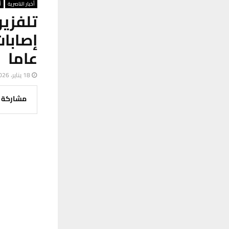
أخبار الناصرية
أ
تلفزي
عاما
18 يناير، 2026
مشاركة