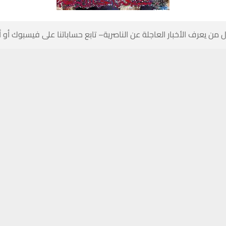
 من يعرف الأخبار العاجلة عن الناصرية– تابع حساباتنا على فيسبوك أو
حسين تجربتك. سنفترض أنك موافق على هذا، ولكن يمكنك إلغاء الاشتراك إذا كنت
ناصرية:
س محافظة ذي قار الدكتور أحمد غني الخفاجي أن معدلات الإصابة بمرض
 الأقل على مستوى العراق.
تنبيهات وتحديثات فورية عبر قناة
شبكة أخبار الناصرية
على التليغرام
انضم
وحتى الآن لم تتجاوز الإصابات الـ 200 حالة.
ه الأعداد تعتبر قليلة مقارنة ببقية المحافظات العراقية، وحتى مقارنة بالدول