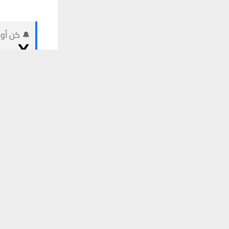
🔔 كن أول
يستخدم هذا الموقع ملفات تعريف الارتباط لت
شبكة اخبار ال
أكد عضو مجل
المحافظة هي
تلقَّ 
ومنذ ذلك الحين 
وأوضح، أن هذ