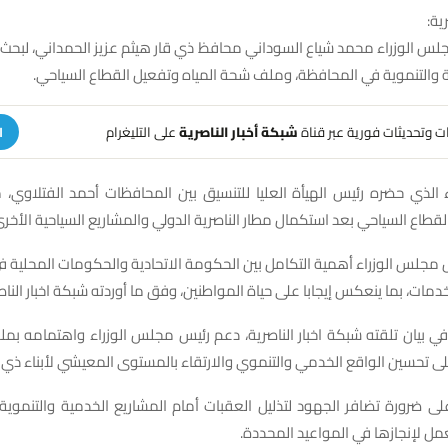
ية:
س الوزراء محمد شياع السوداني محافظ ذي قار هيثم عزيز الحمداني، لبحث 
 والتنموية في المحافظة، وملف شحة المياه وتفعيل القطاع السياحي.
هات وتحديثات فورية عبر قناة
شبكة أخبار الناصرية
على التليغرام
ا
 الذي حضره رئيس الهيأة العليا للتنسيق بين المحافظات أحمد الفتلاوي، 
لقطاع السياحي بعد استكمال مطار الناصرية الدولي والمشاريع السياحية الأخرى
 مجلس الوزراء أهمية التكامل بين الحكومة الاتحادية والحكومات المحلية ف
لخدمات، بما ينعكس إيجابا على حياة المواطنين، وفق ما أوردته شبكة اخبار الناص
ي بيان تلقته شبكة اخبار الناصرية، دعم رئيس مجلس الوزراء واهتمامه بمل
 تحسين الواقع الخدمي والتنموي والارتقاء بالمستوى المعيشي لأبناء ذي ق
لى ضرورة تضافر الجهود لتذليل العقبات أمام المشاريع الخدمية والتنموي
عمل لإنجازها في المواعيد المحددة.