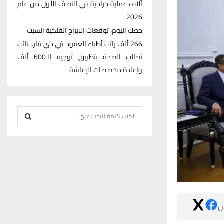
آلاف عملية جراحية في النصف الأول من عام
2026
حظك اليوم، توقعات الابراج الفلكية السبت
266 ألف راتب أطباء العقود في ذي قار.. نائب
تطالب الصحة بتطبيق توجيه الـ600 ألف
وإعادة مخصصات الإعاشة
S
e
S
a
r
E
c
h
A
f
R
o

r
C