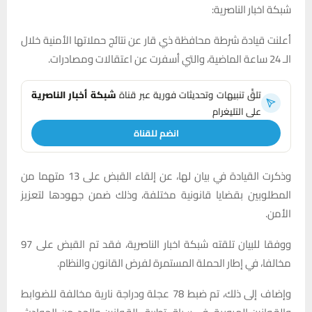
شبكة اخبار الناصرية:
أعلنت قيادة شرطة محافظة ذي قار عن نتائج حملاتها الأمنية خلال
الـ 24 ساعة الماضية، والتي أسفرت عن اعتقالات ومصادرات.
تلقَّ تنبيهات وتحديثات فورية عبر قناة
شبكة أخبار الناصرية
على التليغرام
انضم للقناة
وذكرت القيادة في بيان لها، عن إلقاء القبض على 13 متهما من
المطلوبين بقضايا قانونية مختلفة، وذلك ضمن جهودها لتعزيز
الأمن.
ووفقا للبيان تلقته شبكة اخبار الناصرية، فقد تم القبض على 97
مخالفا، في إطار الحملة المستمرة لفرض القانون والنظام.
وإضاف إلى ذلك، تم ضبط 78 عجلة ودراجة نارية مخالفة للضوابط