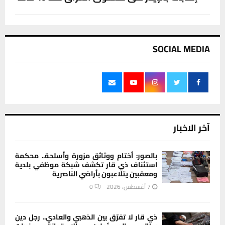
SOCIAL MEDIA
آخر الاخبار
بالصور: أختام ووثائق مزورة وأسلحة.. محكمة
استئناف ذي قار تكشف شبكة موظفي بلدية
ومعقبين يتلاعبون بأراضي الناصرية
7 أغسطس، 2026
0
ذي قار لا تفرّق بين الذهبي والعادي.. رجل دين