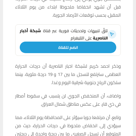
قبل أن تشهد انخفاضا ملحوظا ابتداء من يوم الثلاثاء
المقبل، بحسب توقعات الأرصاد الجوية.
تلقَّ تنبيهات وتحديثات فورية عبر قناة
شبكة أخبار
الناصرية
على التليغرام
انضم للقناة
وذكر احمد كريم لشبكة اخبار الناصرية أن درجات الحرارة
العظمى سترتفع لتسجل ما بين 17 و 19 درجة مئوية، بينما
ستكون الرياح جنوبية شرقية اليوم وغدا.
واضاف، أن المنخفض الجوي لن يتسبب في سقوط أمطار
في ذي قار، على عكس مناطق شمال العراق.
وتابع، أن مرتفعا جويا سيؤثر على المحافظة يوم الثلاثاء، مما
سيؤدي إلى انخفاض ملحوظ في درجات الحرارة، حيث من
المتوقع أن تسجل الصغرى ما بين درجة واحدة إلى درجتين