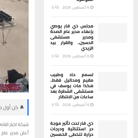
6 أغسطس، 2026
0
مجلس ذي قار يوصي
بإعفاء مدير عام الصحة
ومدير مستشفى
الحسين.. والقرار بيد
الزيدي
6 أغسطس، 2026
0
تسمم حاد وطبيب
مقيم ومحاليل فقط..
هكذا مات يوسف في
مستشفى الشطرة بعد
ساعات من الانتظار
6 أغسطس، 2026
0
🔔 كن أول من
ذي قار تحت تأثير موجة
شبكة اخبار الناصر
حر استثنائية ودرجات
أعلن مدير عام 
حرارة تتخطى الخمسين