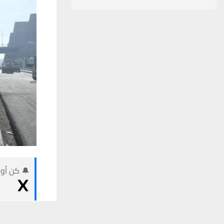
🔔 كن أول
يستخدم هذا الموقع ملفات تعريف الارتباط لت
شبكة اخبار ال