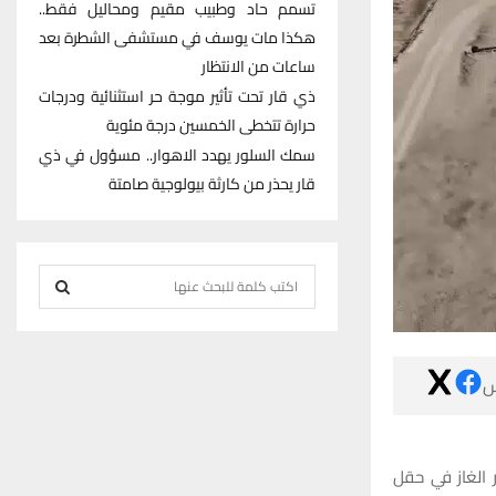
تسمم حاد وطبيب مقيم ومحاليل فقط..
هكذا مات يوسف في مستشفى الشطرة بعد
ساعات من الانتظار
ذي قار تحت تأثير موجة حر استثنائية ودرجات
حرارة تتخطى الخمسين درجة مئوية
سمك السلور يهدد الاهوار.. مسؤول في ذي
قار يحذر من كارثة بيولوجية صامتة
S
e
S
a
r
E

c
h
A
f
R
o
أعلن مدير عام