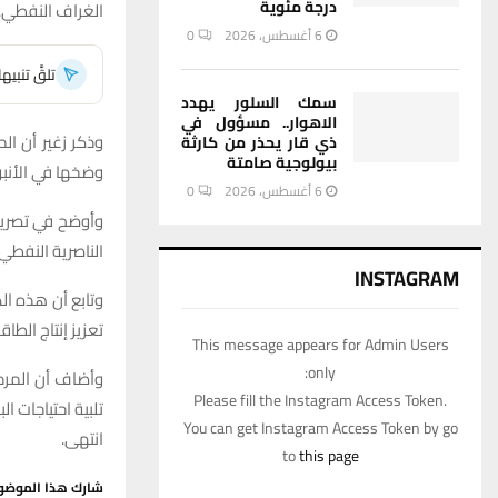
درجة مئوية
الغراف النفطي.
6 أغسطس، 2026
0
تلقَّ تنبي
سمك السلور يهدد
الاهوار.. مسؤول في
ذي قار يحذر من كارثة
بيولوجية صامتة
وضخها في الأنبو
6 أغسطس، 2026
0
وأوضح في تصريح
الناصرية النفطي تنتج 24 مليون متر م
INSTAGRAM
وتابع أن هذه ال
تعزيز إنتاج الطاق
This message appears for Admin Users
only:
Please fill the Instagram Access Token.
تلبية احتياجات ال
You can get Instagram Access Token by go
انتهى.
to
this page
شارك هذا الموضو