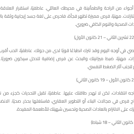
جواء من الراحة والطمأنينة في محيطك العائلي. عاطفيًا، استقرار العلاق
تنازلات. مهنيًا، فرص مميزة تظهر فجأة، فاحرص على لغة جسد إيجابية وثقة بال
ادات الصحية والنوم الكافي ضروري.
في أوجه اليوم وقد تترك انطباعًا قويًا لدى من حولك. عاطفيًا، الحب أقرب
رات. مهنيًا، ضبط ميزانيتك والبحث عن فرص إضافية للدخل سيكون ضروريًا. 
 لتجنب آثار الضغط النفسي.
جه انتقادات، لكن لا تهدر طاقتك عليها. عاطفيًا، تقبل التحديات كجزء من ن
تاح فرص في مجالات البناء أو التطوير العقاري، فاستغلها بحذر. صحيًا، الان
على الالتزام بالعادات الصحية وتحسين شهيتك للأطعمة المفيدة.