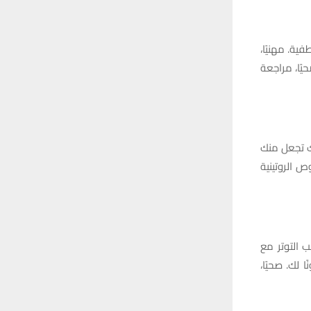
ية. مهنيًا،
يًا، مراجعة
ك تجعل منك
 الروتينية
 التوتر مع
 لك. صحيًا،