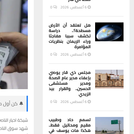
6 أغسطس، 2026
0
هل تعتقد أن الأرض
مسطحة؟.. دراسة
تكشف سببا مفاجئا
وراء الإيمان بنظريات
المؤامرة
6 أغسطس، 2026
0
مجلس ذي قار يوصي
بإعفاء مدير عام الصحة
ومدير مستشفى
الحسين.. والقرار بيد
الزيدي
6 أغسطس، 2026
0
🔔 كن أول من
تسمم حاد وطبيب
شبكة اخبار الناصر
مقيم ومحاليل فقط..
شهد سوق الناصري
هكذا مات يوسف في