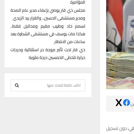
المؤامرة
مجلس ذي قار يوصي بإعفاء مدير عام الصحة
ومدير مستشفى الحسين.. والقرار بيد الزيدي
تسمم حاد وطبيب مقيم ومحاليل فقط..
هكذا مات يوسف في مستشفى الشطرة بعد
ساعات من الانتظار
ذي قار تحت تأثير موجة حر استثنائية ودرجات
حرارة تتخطى الخمسين درجة مئوية
S
e
S
a

r
E
c
h
A
f
شهد سوق الناصر
R