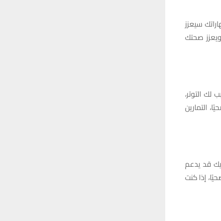
اراتك سيعزز
ويعزز صحتك
 لك التوتر،
ا، التمارين
يك قد يدعم
ًا، إذا كنت