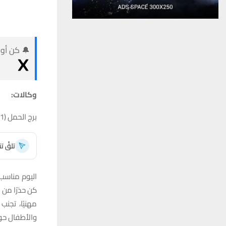
🔔 كن أول
وكالات:
برج الحمل (21 آذار – 19 نيسان)
تلقَّ 
اليوم مناسب 
كن حذرًا من
مهنيًا، تجن
والأطفال حول