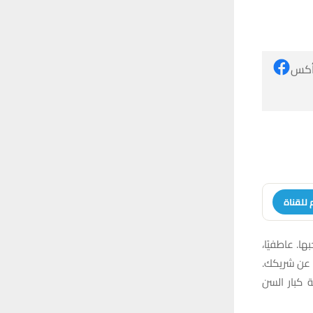
 أكس
 للقناة
ا. عاطفيًا،
 عن شريكك.
 كبار السن