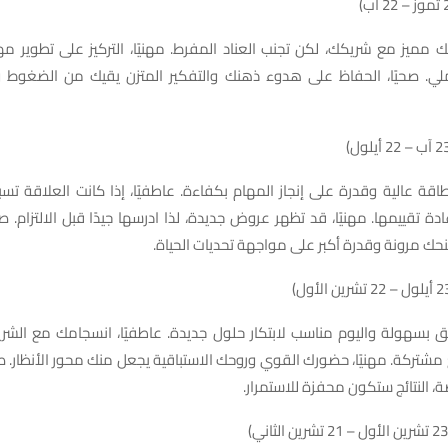
ك مميز مع شريكك، لكن تجنب العناد المفرط. مهنيًا، التركيز على تطوير مه
ي. صحيًا، الحفاظ على هدوء ذهنك والتفكير المتزن يقيك من الضغوط 
بطاقة عالية وقدرة على إنجاز المهام بكفاءة. عاطفيًا، إذا كانت العلاقة تسبب
ة تقييمها. مهنيًا، قد تظهر عروض جديدة، لذا ادرسها جيدًا قبل الالتزام. صحيً
حك مرونة وقدرة أكبر على مواجهة تحديات الحياة.
ق بسهولة واليوم مناسب لابتكار حلول جديدة. عاطفيًا، انسجامك مع الشر
مشتركة. مهنيًا، حضورك القوي وروحك الاستباقية يجعل منك محور الأنظار. صحي
ة، النتائج ستكون محفزة للاستمرار.