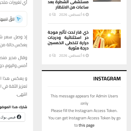
مستشفى الشطرة بعد
أي تغييرات ملح
ساعات من الانتظار
6 أغسطس، 2026
0
تلقَّ تنبي
ذي قار تحت تأثير موجة
حر استثنائية ودرجات
حرارة تتخطى الخمسين
يعكس حالة من ا
درجة مئوية
6 أغسطس، 2026
0
وقال مدير منصة 
أمس واليوم، دون
INSTAGRAM
و يعكس هذا الا
تعزيز الثقة في 
انتهى.
This message appears for Admin Users
only:
شارك هذا الموضو
Please fill the Instagram Access Token.
You can get Instagram Access Token by go
فيس بوك
to
this page