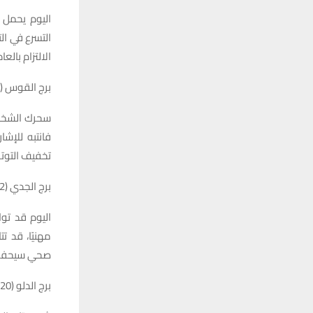
اليوم يحمل أ
التسرع في ال
الالتزام بالع
برج القوس (22 تشرين الثاني – 21 كانون الأول)
سحرك الشخصي 
فانتبه للإشا
تخفيف التوتر
برج الجدي (22 كانون الأول – 19 كانون الثاني)
اليوم قد توا
مهنيًا، قد ت
صحي سيحفزك 
برج الدلو (20 كانون الثاني – 18 شباط)