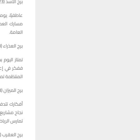
برج الأسد (23 تموز – 22 آب)
عاطفيًا، يوم
مسارك العمل
العامة.
برج العذراء (23 آب – 22 أيلول)
تمتاز اليوم 
ففكر في إعاد
المنتظمة تمن
برج الميزان (23 أيلول – 22 تشرين الأول)
أفكارك تتدف
نجاح مشاريع 
تمارس الرياض
برج العقرب (23 تشرين الأول – 21 تشرين الثاني)