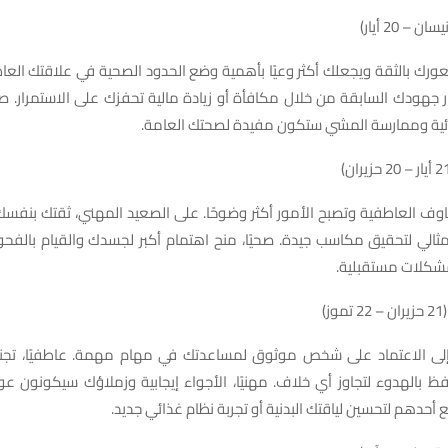
عورك بالثقة ويجعلك أكثر وعيًا بأهمية وضع الحدود الصحية في علاقتك العاطف
 جهودك السابقة من خلال مكافأة أو زيادة مالية تحفزك على الاستمرار. صح
ائية وممارسة المشي ستكون مفيدة لصحتك العامة.
اوف العاطفية وتصبح الأمور أكثر وضوحًا. على الصعيد المهني، ثقتك بنفس
ثالي لتحقيق مكاسب جيدة. صحيًا، منح اهتمام أكبر لجسدك والقيام بالفحوص
شكلات مستقبلية.
ز)
 إلى الاعتماد على شخص موثوق لمساعدتك في مهام مهمة. عاطفيًا، تجنب
ظ بالهدوء لتجاوز أي خلاف. مهنيًا، الأجواء إيجابية وزملاؤك سيكونون عونًا
أحدهم لتحسين لياقتك البدنية أو تجربة نظام غذائي جديد.