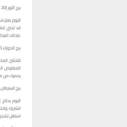
برج الثور (20 نيسان – 20 أيار)
اليوم يعزز ش
قد تجني ثمار
عاداتك الغذ
برج الجوزاء (21 أيار – 20 حزيران)
تتلاشى المخ
المفاوض الم
يحميك من م
برج السرطان (21 حزيران – 22 تمو
اليوم يحتاج
الشريك واحتف
استغل تشجيع 