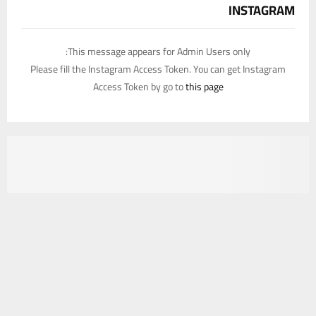
INSTAGRAM
This message appears for Admin Users only:
Please fill the Instagram Access Token. You can get Instagram
Access Token by go to
this page
يستخدم هذا الموقع ملفات تعريف الارتباط لتحسين تجربتك. سنفترض أنك
موافق على هذا، ولكن يمكنك إلغاء الاشتراك إذا كنت ترغب في ذلك.
موافق
قراءة المزيد