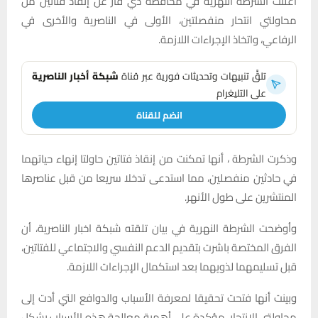
أعلنت الشرطة النهرية في محافظة ذي قار عن إنقاذ فتاتين من
محاولتي انتحار منفصلتين، الأولى في الناصرية والأخرى في
الرفاعي، واتخاذ الإجراءات اللازمة.
تلقَّ تنبيهات وتحديثات فورية عبر قناة
شبكة أخبار الناصرية
على التليغرام
انضم للقناة
وذكرت الشرطة ، أنها تمكنت من إنقاذ فتاتين حاولتا إنهاء حياتهما
في حادثين منفصلين، مما استدعى تدخلا سريعا من قبل عناصرها
المنتشرين على طول الأنهر.
وأوضحت الشرطة النهرية في بيان تلقته شبكة اخبار الناصرية، أن
الفرق المختصة باشرت بتقديم الدعم النفسي والاجتماعي للفتاتين،
قبل تسليمهما لذويهما بعد استكمال الإجراءات اللازمة.
وبينت أنها فتحت تحقيقا لمعرفة الأسباب والدوافع التي أدت إلى
محاولتي الانتحار، مؤكدة على أهمية معالجة هذه الأسباب بشكل