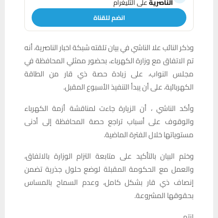
الناصرية
على التليغرام
انضم للقناة
وذكر النائب علا الناشي في بيان تلقته شبكة اخبار الناصرية، أنه
تم الاتفاق مع وزارة الكهرباء، بحضور ممثلي المحافظة في
مجلس النواب، على زيادة حصة ذي قار من الطاقة
الكهربائية، على أن يبدأ التنفيذ الأسبوع المقبل.
وأكد الناشي ، أن الزيارة جاءت لمناقشة أزمة الكهرباء
والوقوف على أسباب تراجع حصة المحافظة إلى أدنى
مستوياتها خلال الفترة الماضية.
وختم البيان بالتأكيد على متابعة التزام الوزارة بالاتفاق،
والعمل مع الحكومة المقبلة لوضع حلول جذرية تضمن
إنصاف ذي قار بشكل كامل، وعدم السماح بالمساس
بحقوقها المشروعة.
انتهى.