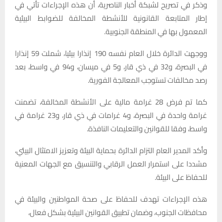
وذكر في تصريح لشبكة أخبار الناصرية، أن هذه الإجراءات تأتي في
إطار المتابعة القانونية للأنشطة المخالفة للضوابط البيئية
المعمول بها في المنطقة الجنوبية.
ووجهت الدائرة خلال العام نفسه 190 إنذارا بيئيا، شملت 59 إنذارا
في البصرة، و32 في ذي قار، و5 في ميسان، و94 في واسط، بعد
رصد مخالفات تستوجب المعالجة الفورية.
كما تم فرض 28 غرامة مالية على الأنشطة المخالفة، تضمنت
غرامة واحدة في البصرة، و4 غرامات في ذي قار، و23 غرامة في
واسط، وفقا للقوانين والتعليمات النافذة.
وأكد المدير العام التزام الدائرة بحماية البيئة وتعزيز الامتثال البيئي،
مشددا على استمرار العمل الرقابي والتنسيق مع الجهات المعنية
للحفاظ على البيئة.
هذه الإجراءات تهدف للحفاظ على صحة المواطنين والبيئة في
محافظات الجنوب، وضمان تطبيق القوانين البيئية بشكل فعال،