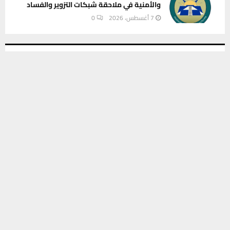
والأمنية في ملاحقة شبكات التزوير والفساد
7 أغسطس، 2026
0
INSTAGRAM
يستخدم هذا الموقع ملفات تعريف الارتباط لتحسين تجربتك. سنفترض أنك
موافق على هذا، ولكن يمكنك إلغاء الاشتراك إذا كنت ترغب في ذلك.
موافق
قراءة المزيد
This message appears for Admin Users only:
Please fill the Instagram Access Token. You can get Instagram
Access Token by go to
this page