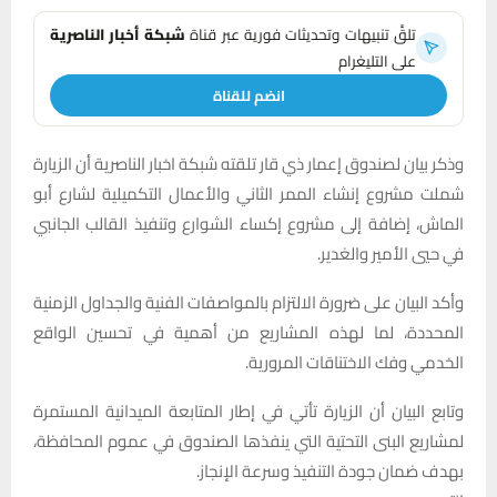
تلقَّ تنبيهات وتحديثات فورية عبر قناة
شبكة أخبار الناصرية
على التليغرام
انضم للقناة
وذكر بيان لصندوق إعمار ذي قار تلقته شبكة اخبار الناصرية أن الزيارة
شملت مشروع إنشاء الممر الثاني والأعمال التكميلية لشارع أبو
الماش، إضافة إلى مشروع إكساء الشوارع وتنفيذ القالب الجانبي
في حيي الأمير والغدير.
وأكد البيان على ضرورة الالتزام بالمواصفات الفنية والجداول الزمنية
المحددة، لما لهذه المشاريع من أهمية في تحسين الواقع
الخدمي وفك الاختناقات المرورية.
وتابع البيان أن الزيارة تأتي في إطار المتابعة الميدانية المستمرة
لمشاريع البنى التحتية التي ينفذها الصندوق في عموم المحافظة،
بهدف ضمان جودة التنفيذ وسرعة الإنجاز.