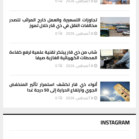
تجاوزات التسعيرة والعمل خارج المرائب تتصدر
مخالفات النقل في ذي قار خلال تموز
8 أغسطس، 2026
0
شاب من ذي قار يبتكر تقنية علمية لرفع كفاءة
المحطات الكهربائية الغازية صيفا
8 أغسطس، 2026
0
أنواء ذي قار تكشف استمرار تأثير المنخفض
الجوي وارتفاع الحرارة إلى 50 درجة غدا
8 أغسطس، 2026
0
INSTAGRAM
This message appears for Admin Users only:
Please fill the Instagram Access Token. You can get Instagram