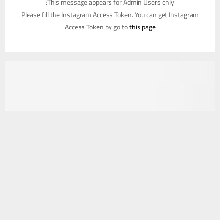
Access Token by go to
this page
يستخدم هذا الموقع ملفات تعريف الارتباط لتحسين تجربتك. سنفترض أنك
موافق على هذا، ولكن يمكنك إلغاء الاشتراك إذا كنت ترغب في ذلك.
موافق
قراءة المزيد