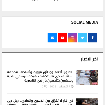
SOCIAL MEDIA
آخر الاخبار
بالصور: أختام ووثائق مزورة وأسلحة.. محكمة
استئناف ذي قار تكشف شبكة موظفي بلدية
ومعقبين يتلاعبون بأراضي الناصرية
7 أغسطس، 2026
0
ذي قار لا تفرّق بين الذهبي والعادي.. رجل دين
يطالب المسؤولين بالاستعانة بخبرات