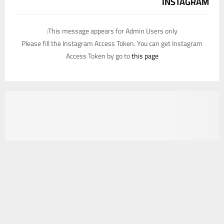
INSTAGRAM
This message appears for Admin Users only:
Please fill the Instagram Access Token. You can get Instagram
Access Token by go to
this page
يستخدم هذا الموقع ملفات تعريف الارتباط لتحسين تجربتك. سنفترض أنك
موافق على هذا، ولكن يمكنك إلغاء الاشتراك إذا كنت ترغب في ذلك.
موافق
قراءة المزيد