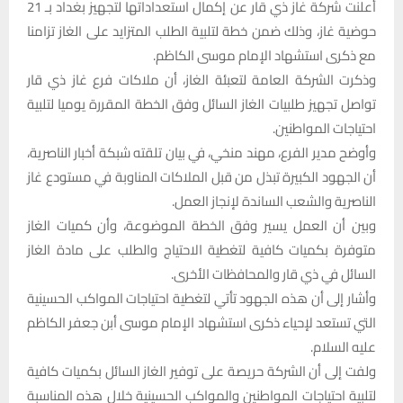
أعلنت شركة غاز ذي قار عن إكمال استعداداتها لتجهيز بغداد بـ 21
حوضية غاز، وذلك ضمن خطة لتلبية الطلب المتزايد على الغاز تزامنا
مع ذكرى استشهاد الإمام موسى الكاظم.
وذكرت الشركة العامة لتعبئة الغاز، أن ملاكات فرع غاز ذي قار
تواصل تجهيز طلبيات الغاز السائل وفق الخطة المقررة يوميا لتلبية
احتياجات المواطنين.
وأوضح مدير الفرع، مهند منخي، في بيان تلقته شبكة أخبار الناصرية،
أن الجهود الكبيرة تبذل من قبل الملاكات المناوبة في مستودع غاز
الناصرية والشعب الساندة لإنجاز العمل.
وبين أن العمل يسير وفق الخطة الموضوعة، وأن كميات الغاز
متوفرة بكميات كافية لتغطية الاحتياج والطلب على مادة الغاز
السائل في ذي قار والمحافظات الأخرى.
وأشار إلى أن هذه الجهود تأتي لتغطية احتياجات المواكب الحسينية
التي تستعد لإحياء ذكرى استشهاد الإمام موسى أبن جعفر الكاظم
عليه السلام.
ولفت إلى أن الشركة حريصة على توفير الغاز السائل بكميات كافية
لتلبية احتياجات المواطنين والمواكب الحسينية خلال هذه المناسبة