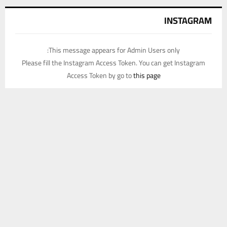
INSTAGRAM
This message appears for Admin Users only:
Please fill the Instagram Access Token. You can get Instagram
Access Token by go to
this page
يستخدم هذا الموقع ملفات تعريف الارتباط لتحسين تجربتك. سنفترض أنك
موافق على هذا، ولكن يمكنك إلغاء الاشتراك إذا كنت ترغب في ذلك.
موافق
قراءة المزيد