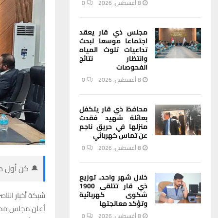
8 أغسطس، 2026
0
مجلس ذي قار يعقد
اجتماعا موسعا لبحث
تداعيات تلوث المياه
وانتظار نتائج
الفحوصات
8 أغسطس، 2026
0
محافظ ذي قار يتكفل
بعائلة شهيد فقدت
منزلها في حريق ناجم
عن تماس كهربائي
8 أغسطس، 2026
0
🔔 كن أول من
خلال شهر واحد.. توزيع
ذي قار تتلقى 1900
شكوى كهربائية
شبكة أخبار الناصر
وتؤكد معالجتها
أعلن مجلس محافظ
8 أغسطس، 2026
0