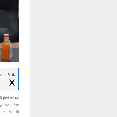
🔔 كن أول
شبكة أخبار ال
صوّت مجلس م
الأستاذ ناصر