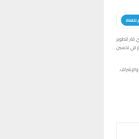
 للقناة
قار لتطوير
هم في تحسين
 والإشراف.