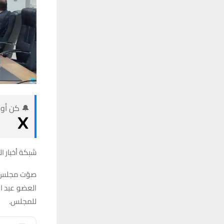
🔔 كن أول
شبكة أخبار ال
صوّت مجلس م
العضو عبد ال
للمجلس.