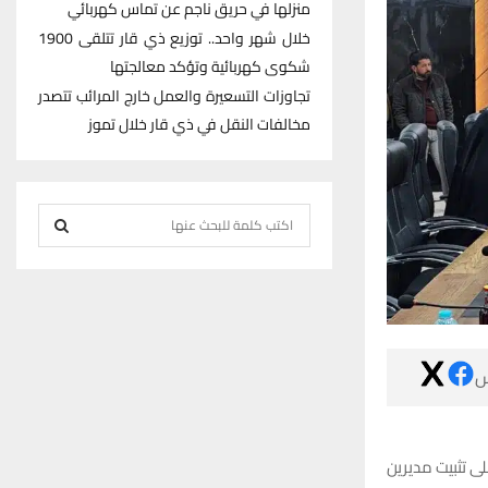
منزلها في حريق ناجم عن تماس كهربائي
خلال شهر واحد.. توزيع ذي قار تتلقى 1900
شكوى كهربائية وتؤكد معالجتها
تجاوزات التسعيرة والعمل خارج المرائب تتصدر
مخالفات النقل في ذي قار خلال تموز
S
e
S
a
r
E
c
h
A

f
R
o
r
C
:
أعلن مجلس محاف
H