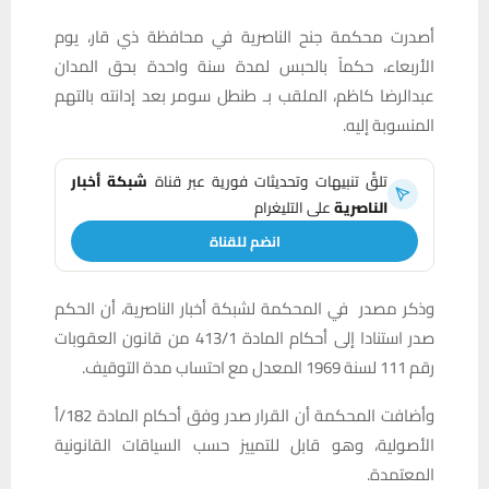
أصدرت محكمة جنح الناصرية في محافظة ذي قار، يوم
الأربعاء، حكماً بالحبس لمدة سنة واحدة بحق المدان
عبدالرضا كاظم، الملقب بـ طنطل سومر بعد إدانته بالتهم
المنسوبة إليه.
تلقَّ تنبيهات وتحديثات فورية عبر قناة
شبكة أخبار
الناصرية
على التليغرام
انضم للقناة
وذكر مصدر في المحكمة لشبكة أخبار الناصرية، أن الحكم
صدر استنادا إلى أحكام المادة 413/1 من قانون العقوبات
رقم 111 لسنة 1969 المعدل مع احتساب مدة التوقيف.
وأضافت المحكمة أن القرار صدر وفق أحكام المادة 182/أ
الأصولية، وهو قابل للتمييز حسب السياقات القانونية
المعتمدة.