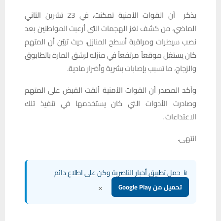
يذكر أن القوات الأمنية تمكنت، في 23 تشرين الثاني
الماضي، من كشف لغز الهجمات التي أرعبت المواطنين بعد
نصب سيطرات ومراقبة أسطح المنازل، حيث تبيّن أن المتهم
كان يستغل موقعاً مرتفعاً في منزله لرشق المارة بالطابوق
والزجاج، ما تسبب بإصابات بشرية وأضرار مادية.
وأكد المصدر أن القوات الأمنية ألقت القبض على المتهم
وصادرت الأدوات التي كان يستخدمها في تنفيذ تلك
الاعتداءات .
انتهى.
📱 حمل تطبيق أخبار الناصرية وكن على اطلاع دائم
×
تحميل من Google Play