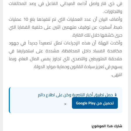
في ذي قار واصل أداءه الميداني الفاعل في رصد المخالفات
والتجاوزات .
وأضاف البيان أن عدد العمليات التي تم تنفيذها بلغ 10 عمليات
ضبط، أسفرت عن توقيف متهمين اثنين على خلفية القضايا التي
جرى كشفها خلال تلك الفترة.
وأكدت الهيئة أن هذه الإجراءات تمثل تصعيداً جديداً في جهود
مكافحة الفساد داخل المحافظة، مشددة على استمرارها في
ملاحقة المتورطين والتصدي لأي تجاوز يمس المال العام، وبما
يسهم في تعزيز سيادة القانون وحماية موارد الدولة.
انتهى.
📱 حمل تطبيق أخبار الناصرية وكن على اطلاع دائم
×
تحميل من Google Play
شارك هذا الموضوع: