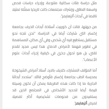
مثل دراسة فئات سكانية متنوعة، وإجراء دراسات فحص
واسعة النطاق، وإشراك مجتمعات كانت تاريخيا ممثّلة تمثيلا
ناقصا في أبحاث ألزهايمر”.
من جهتها، قالت آن كوربيت، أستاذة أبحاث الخرف بجامعة
إكستر، التي شاركت أيضا في الدراسة: “نحن نتجه نحو
مستقبل يستطيع فيه أي شخص، وفي أي مكان، المساهمة
في تطوير فهمنا لأمراض الدماغ. هذا ليس مجرد تقدم
تقني، بل هو تحول جذري في كيفية إجراء أبحاث علوم
الأعصاب”.
أما المؤلف المشارك، كلايف بالارد، أستاذ أمراض الشيخوخة
بمدرسة الطب بجامعة إكستر، فأوضح قائلا: “ستحدد أبحاثنا
الجارية ما إذا كانت هذه الطريقة يمكن أن تكون وسيلة
قيمة أيضا لتحديد الأشخاص في المجتمع الذين قد
يستفيدون من فحوصات تشخيصية أكثر تفصيلا
لمرض
ألزهايمر
“.