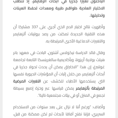
الباحثون تغيرا جذريا في أبحاث ألزهايمر، إذ تتطلب
الاختبار العادية طواقم طبية ومعدات لحفظ العينات
وتحليلها.
وأظهرت نتائج اختبار الدم الذي أجري على 337 مشاركا أن
هذه التقنية الجديدة تمكنت من رصد بروتينات ألزهايمر
والتغيرات الدماغية الأخرى المرتبطة به.
وقال قائد الدراسة نيكولاس آشتون، الباحث في معهد بانر
هيلث بولاية أريزونا، وبأكاديمية سالغرينسكا التابعة لجامعة
غوتنبرغ، إن هذا “الاختراق يمكن أن يحدث تحولا جذريا في
أبحاث ألزهايمر، من خلال إثبات أن المؤشرات الحيوية نفسها
التي يستخدمها الأطباء للكشف عن
التغيرات المرضية
المرتبطة بألزهايمر
يمكن قياسها عبر وخزة إصبع بسيطة
تجمع في المنزل أو في بيئات مجتمعية نائية”.
وأضاف: “ورغم أننا لا نزال على بعد سنوات من الاستخدام
السريري، فإننا نفتح آفاقا لأبحاث لم تكن ممكنة من قبل،