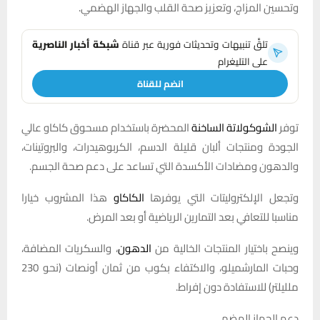
وتحسين المزاج، وتعزيز صحة القلب والجهاز الهضمي.
تلقَّ تنبيهات وتحديثات فورية عبر قناة
شبكة أخبار الناصرية
على التليغرام
انضم للقناة
توفر
الشوكولاتة الساخنة
المحضرة باستخدام مسحوق كاكاو عالي
الجودة ومنتجات ألبان قليلة الدسم، الكربوهيدرات، والبروتينات،
والدهون ومضادات الأكسدة التي تساعد على دعم صحة الجسم.
وتجعل الإلكتروليتات التي يوفرها
الكاكاو
هذا المشروب خيارا
مناسبا للتعافي بعد التمارين الرياضية أو بعد المرض.
وينصح باختيار المنتجات الخالية من
الدهون
، والسكريات المضافة،
وحبات المارشميلو، والاكتفاء بكوب من ثمان أونصات (نحو 230
ملليلتر) للاستفادة دون إفراط.
دعم الجهاز الهضمي