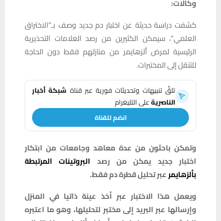
وكالات:
كشفت دراسة حديثة عن اختبار دم جديد وصف بـ”الاختراق
العلمي”، سيمكن الكثيرين من رصد العلامات التحذيرية
الرئيسية لمرض ألزهايمر من منازلهم فقط دون الحاجة
للتنقل إلى المختبرات.
تلقَّ تنبيهات وتحديثات فورية عبر قناة
شبكة أخبار
الناصرية
على التليغرام
انضم للقناة
وتمكن باحثون من عدة معاهد وجامعات من ابتكار
اختبار جديد يمكن من رصد
البروتينات المرتبطة
بألزهايمر
عبر تحليل قطرة دم فقط.
ويعمل هذا الاختبار عبر أخذ عينة ذاتيا في المنزل
وإرسالها عبر البريد إلى مختبر لتحليلها، وهو ما اعتبره