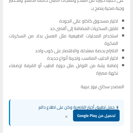
على كمية كبيرة من السكر ومنتجات الألبان كاملة الدسم، ولتحضير
وجبة صحية ينصح بـ:
اختيار مسحوق كاكاو عالي الجودة
تقليل السكريات المضافة إلى أقصى حد
استخدام المحليات الطبيعية مثل العسل بدلا من السكريات
المكررة
الالتزام بحصة معتدلة، والاقتصار على كوب واحد
اختيار الحليب المناسب، وتجربة أنواع جديدة
إضافة رشة من التوابل مثل جوزة الطيب أو القرفة لإضفاء
نكهة مميزة
المصدر: سكاي نيوز عربية
📱 حمل تطبيق أخبار الناصرية وكن على اطلاع دائم
×
تحميل من Google Play