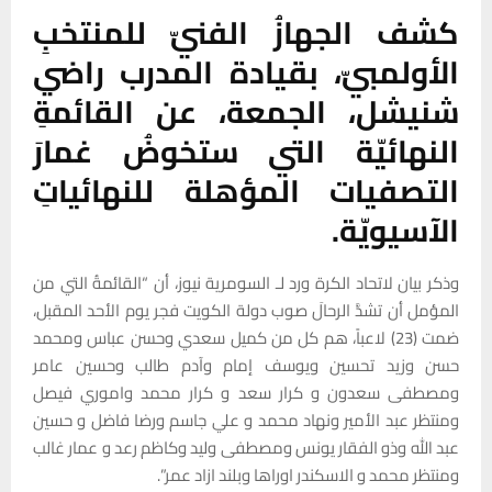
كشف الجهازُ الفنيّ للمنتخبِ
الأولمبيّ، بقيادة المدرب راضي
شنيشل، الجمعة، عن القائمةِ
النهائيّة التي ستخوضُ غمارَ
التصفيات المؤهلة للنهائياتِ
الآسيويّة.
وذكر بيان لاتحاد الكرة ورد لـ السومرية نيوز، أن “القائمةُ التي من
المؤمل أن تشدَّ الرحالَ صوب دولة الكويت فجر يوم الأحد المقبل،
ضمت (23) لاعباً، هم كل من كميل سعدي وحسن عباس ومحمد
حسن وزيد تحسين ويوسف إمام وآدم طالب وحسين عامر
ومصطفى سعدون و كرار سعد و كرار محمد واموري فيصل
ومنتظر عبد الأمير ونهاد محمد و علي جاسم ورضا فاضل و حسين
عبد الله وذو الفقار يونس ومصطفى وليد وكاظم رعد و عمار غالب
ومنتظر محمد و الاسكندر اوراها وبلند ازاد عمر”.