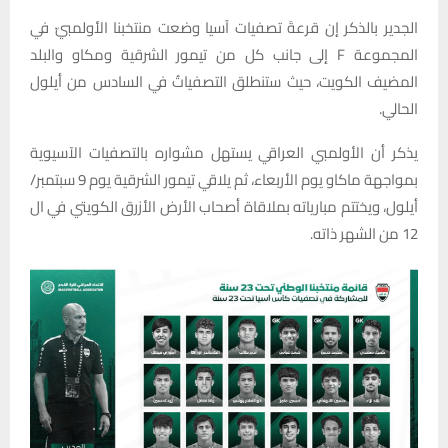
الجدير بالذكر إن قرعةَ تصفيات آسيا وضعت منتخبنا الأولمبيّ في
المجموعة F إلى جانب كل من تيمور الشرقية ومكاو والبلد
المضيف الكويت، حيث ستنطلق التصفياتُ في السادس من أيلول
الحالي.
يذكر أن الأولمبي العراقي يستهل مشواره بالتصفيات الآسيوية
بمواجهة ماكاو يوم الأربعاء، ثم يلاقي تيمور الشرقية يوم 9 سبتمبر/
أيلول، ويختتم مبارياته بملاقاة أصحاب الأرض الأزرق الكويتي في ال
12 من الشهر ذاته.