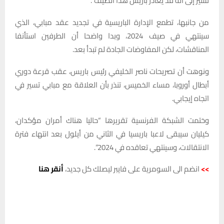
تشير إلى أنه قد يغادر باريس هذا الصيف”.
من جانبها، تطمع الإدارة الباريسية في تجديد عقد مبابي، الذي
سينتهي في صيف 2024، وبدا واضحا أن الطرفين استأنفا
المناقشات، لكن المفاوضات الجادة لم تبدأ بعد.
ونوهت أن تصريحات ناصر الخليفي رئيس باريس، عقب قرعة دوري
أبطال أوروبا، مساء الخميس، تنذر بأن العلاقة مع مبابي تسير في
اتجاه إيجابي.
وختمت الشبكة الفرنسية تقريرها “حاليا هناك أمران مؤكدان،
كيليان سيبقى لاعبا باريسيا في الثاني من أيلول بعد انتهاء فترة
الانتقالات، وسينتهي تعاقده في 2024”.
>>
انضم الى السومرية على فايبر ليصلك كل جديد،
أنقر هنا