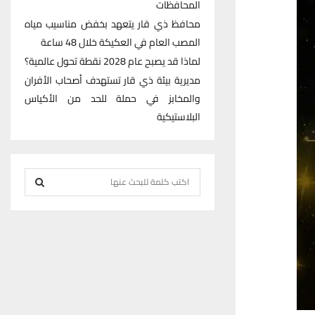
المحافظات
محافظ ذي قار يتعهد بخفض مناسيب مياه
المصب العام في العكيكة خلال 48 ساعة
لماذا قد يصبح عام 2028 نقطة تحول عالمية؟
مديرية بيئة ذي قار تستهدف أصحاب الأفران
والمخابز في حملة للحد من الأكياس
البلاستيكية
S
e
S
a
r
E
c
h
A
f
R
o