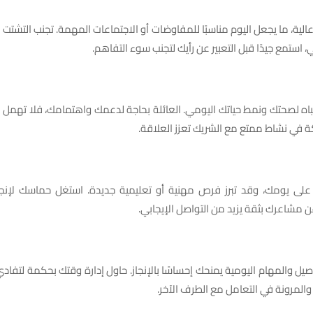
الية، ما يجعل اليوم مناسبًا للمفاوضات أو الاجتماعات المهمة. تجنب التشتت 
استمع جيدًا قبل التعبير عن رأيك لتجنب سوء التفاهم.
باه لصحتك ونمط حياتك اليومي. العائلة بحاجة لدعمك واهتمامك، فلا تهمل
كة في نشاط ممتع مع الشريك تعزز العلاقة.
لى يومك، وقد تبرز فرص مهنية أو تعليمية جديدة. استغل حماسك لإنج
 عن مشاعرك بثقة يزيد من التواصل الإيجابي.
اصيل والمهام اليومية يمنحك إحساسًا بالإنجاز. حاول إدارة وقتك بحكمة لتفاد
والمرونة في التعامل مع الطرف الآخر.