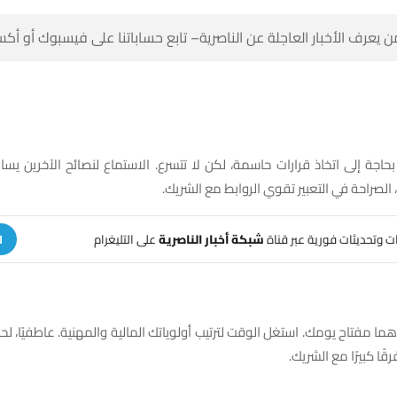
 كن أول من يعرف الأخبار العاجلة عن الناصرية– تابع حساباتنا على ف
بحاجة إلى اتخاذ قرارات حاسمة، لكن لا تتسرع. الاستماع لنصائح الآخرين 
الأخطاء. عاطفيًا، الصراحة في التعبير تقوي ال
على التليغرام
شبكة أخبار الناصرية
تلقَّ تنبيهات وتحديثات فوري
ة
 هما مفتاح يومك. استغل الوقت لترتيب أولوياتك المالية والمهنية. عاطفيًا،
الاهتمام تصنع فرقًا 