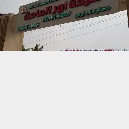
حسين تجربتك. سنفترض أنك موافق على هذا، ولكن يمكنك إلغاء الاشتراك إذا كنت
 من يعرف الأخبار العاجلة عن الناصرية– تابع حساباتنا على فيسبوك أو
ناصرية:
أعلن مدير عام شركة أور العامة عن المبا
هدف إلى تعزيز الصناعة الوطنية ودعم السوق المحلية.