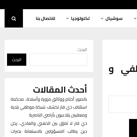
سوشيال
تكنولوجيا
للاتصال بنا
البحث
البحث
طفي و
أحدث المقالات
بالصور: أختام ووثائق مزورة وأسلحة.. محكمة
استئناف ذي قار تكشف شبكة موظفي بلدية
ومعقبين يتلاعبون بأراضي الناصرية
ذي قار لا تفرّق بين الذهبي والعادي.. رجل
دين يطالب المسؤولين بالاستعانة بخبرات