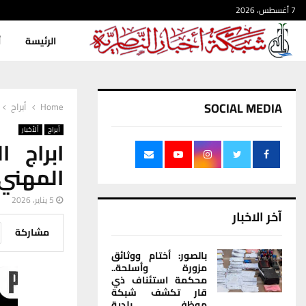
7 أغسطس، 2026
الرئيسة
أ
SOCIAL MEDIA
Home
أبراج
أبراج
ألأخبار
ابراج 
المهني
5 يناير، 2026
آخر الاخبار
مشاركة
بالصور: أختام ووثائق
مزورة وأسلحة..
محكمة استئناف ذي
قار تكشف شبكة
موظفي بلدية