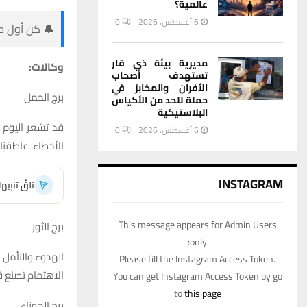
عالمية؟
6 أغسطس، 2026
0
🔔 كن أول من
مديرية بيئة ذي قار
وكالات:
تستهدف أصحاب
الأفران والمخابز في
برج الحمل
حملة للحد من الأكياس
البلاستيكية
قد تشعر اليوم ب
6 أغسطس، 2026
0
الأخطاء. عاطفيًا
INSTAGRAM
تلقَّ تنبي
This message appears for Admin Users
برج الثور
only:
الهدوء والتأمل 
Please fill the Instagram Access Token.
الاهتمام تصنع فرق
You can get Instagram Access Token by go
to
this page
برج الجوزاء