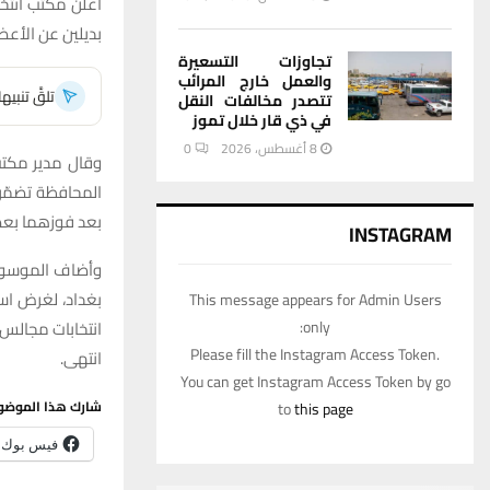
أعلن مكتب انتخ
بديلين عن الأعضا
تجاوزات التسعيرة
والعمل خارج المرائب
تلقَّ تنبي
تتصدر مخالفات النقل
في ذي قار خلال تموز
8 أغسطس، 2026
0
وقال مدير مكتب 
المحافظة تضمّن
بعد فوزهما بعض
INSTAGRAM
وأضاف الموسوي أ
بغداد، لغرض است
This message appears for Admin Users
only:
انتخابات مجالس
Please fill the Instagram Access Token.
انتهى.
You can get Instagram Access Token by go
شارك هذا الموضو
to
this page
فيس بوك