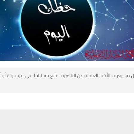
 من يعرف الأخبار العاجلة عن الناصرية– تابع حساباتنا على فيسبوك أو
برج الحمل اليوم 21 آذار – 19 نيسان
حسين تجربتك. سنفترض أنك موافق على هذا، ولكن يمكنك إلغاء الاشتراك إذا كنت
تنبيهات وتحديثات فورية عبر قناة
شبكة أخبار الناصرية
على التليغرام
انضم