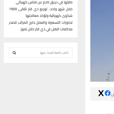
منزلها في حريق ناجم عن تماس كهربائي
خلال شهر واحد.. توزيع ذي قار تتلقى 1900
شكوى كهربائية وتؤكد معالجتها
تجاوزات التسعيرة والعمل خارج المرائب تتصدر
مخالفات النقل في ذي قار خلال تموز
S
e
S
a
r
E
c
h
A
f
R

o
r
C
:
H