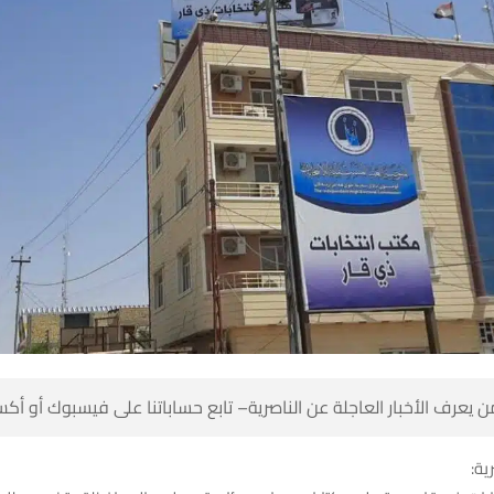
 كن أول من يعرف الأخبار العاجلة عن الناصرية– تابع حساباتنا على ف
شبك