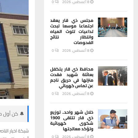
8 أغسطس، 2026
0
مجلس ذي قار يعقد
اجتماعا موسعا لبحث
تداعيات تلوث المياه
وانتظار نتائج
الفحوصات
8 أغسطس، 2026
0
محافظ ذي قار يتكفل
بعائلة شهيد فقدت
منزلها في حريق ناجم
عن تماس كهربائي
8 أغسطس، 2026
0
خلال شهر واحد.. توزيع
🔔 كن أول من
ذي قار تتلقى 1900
شكوى كهربائية
وتؤكد معالجتها
شبكة اخبار الناصر
8 أغسطس، 2026
0