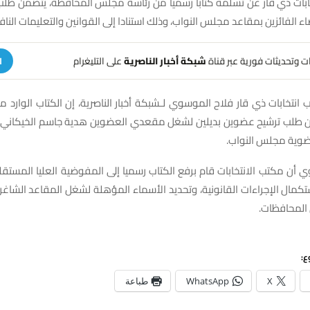
ابات ذي قار عن تسلمه كتابا رسميا من رئاسة مجلس المحافظة، يتضمن طل
ء الفائزين بمقاعد مجلس النواب، وذلك استنادا إلى القوانين والتعليمات الناف
هات وتحديثات فورية عبر قناة
شبكة أخبار الناصرية
على التليغرام
ا
انتخابات ذي قار فلاح الموسوي لـشبكة أخبار الناصرية، إن الكتاب الوار
 طلب ترشيح عضوين بديلين لشغل مقعدي العضوين هدية جاسم الخيكاني 
وية مجلس النواب.
ن مكتب الانتخابات قام برفع الكتاب رسميا إلى المفوضية العليا المستقلة
كمال الإجراءات القانونية، وتحديد الأسماء المؤهلة لشغل المقاعد الشاغر
 المحافظات.
ع:
X
WhatsApp
طباعة