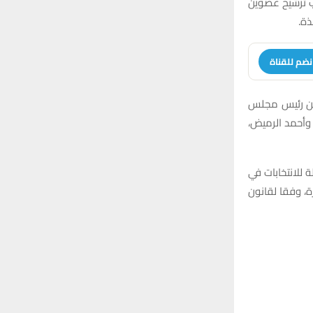
ب ترشيح عضوين
ذة.
نضم للقناة
د من رئيس مجلس
وأحمد الرميض،
 للانتخابات في
ة، وفقا لقانون