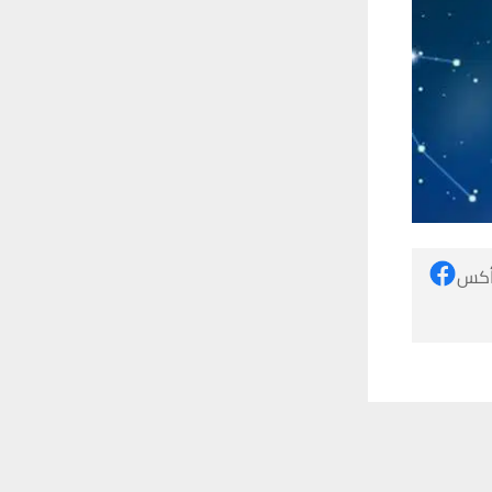
 أكس
 ترغب في ذلك.
موافق
قراءة المزيد
 للقناة