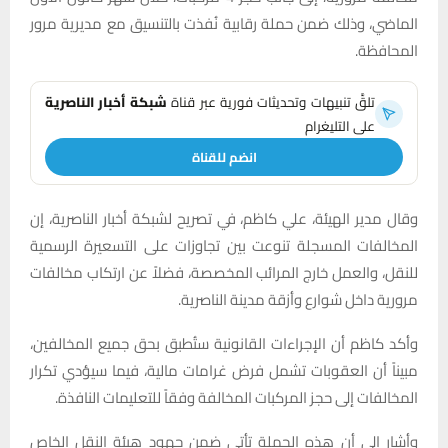
الماضي، وذلك ضمن حملة رقابية نُفذت بالتنسيق مع مديرية مرور
المحافظة.
تلقَّ تنبيهات وتحديثات فورية عبر قناة
شبكة أخبار الناصرية
على التليغرام
انضم للقناة
وقال مدير الهيئة، علي كاظم، في تصريح لشبكة أخبار الناصرية، إن
المخالفات المسجلة تنوعت بين تجاوزات على التسعيرة الرسمية
للنقل، والعمل خارج المرائب المخصصة، فضلاً عن ارتكاب مخالفات
مرورية داخل شوارع وأزقة مدينة الناصرية.
وأكد كاظم أن الإجراءات القانونية ستُطبق بحق جميع المخالفين،
مبيناً أن العقوبات تشمل فرض غرامات مالية، فيما سيؤدي تكرار
المخالفات إلى حجز المركبات المخالفة وفقاً للتعليمات النافذة.
وأشار إلى أن هذه الحملة تأتي ضمن جهود هيئة النقل الخاص