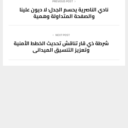
PREVIOUS POST
نادي الناصرية يحسم الجدل: لا ديون علينا
والصفحة المتداولة وهمية
NEXT POST
شرطة ذي قار تناقش تحديث الخطط الأمنية
وتعزيز التنسيق الميداني
يستخدم هذا الموقع ملفات تعريف الارتباط لتحسين تجربتك. سنفترض أنك
SOCIAL MEDIA
موافق على هذا، ولكن يمكنك إلغاء الاشتراك إذا كنت ترغب في ذلك.
موافق
قراءة المزيد
آخر الاخبار