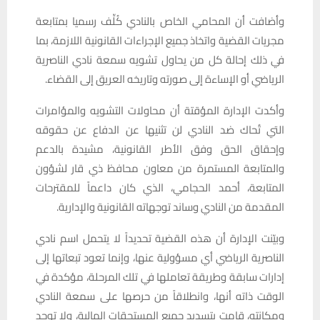
وأضافت أن المحامي الخاص بالنادي كُلِّف رسميا بمتابعة
مجريات القضية واتخاذ جميع الإجراءات القانونية اللازمة، بما
في ذلك إحالة كل من يحاول تشويه سمعة نادي الناصرية
الرياضي أو الإساءة إلى صورته وتاريخه العريق إلى القضاء.
وأكدت الإدارة المؤقتة أن محاولات التشويه والمؤامرات
التي تُحاك ضد النادي لن تثنيها عن الدفاع عن حقوقه
وإحقاق الحق وفق الأطر القانونية، مشيدة بالدعم
والمتابعة المستمرة من معاون محافظ ذي قار لشؤون
المتابعة، أحمد الحجامي، الذي كان داعماً للمقترحات
المقدمة من النادي وساند توجهاته القانونية والإدارية.
وبيّنت الإدارة أن هذه القضية تحديداً لا يتحمل اسم نادي
الناصرية الرياضي أي مسؤولية عنها، وإنما تعود تبعاتها إلى
إدارات سابقة وطريقة تعاملها في تلك المرحلة، مؤكدة في
الوقت ذاته أنها، وانطلاقاً من حرصها على سمعة النادي
ومكانته، قامت بتسديد جميع المستحقات المالية، ولا توجد