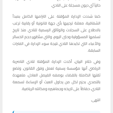
حالياً أي ديون مسجلة على النادي.
كما شددت الإدارة المؤقتة على التزامها الكامل بمبدأ
الشفافية، معلنة ترحيبها بأي جهة قانونية أو رقابية ترغب
بالاطلاع على السجلات والوثائق الرسمية للنادي منذ تاريخ
تسلمها المسؤولية وحتى اليوم، والتي ستُظهر حجم الخسائر
والأعباء التي تكبدها النادي نتيجة سوء الإدارة في الفترات
السابقة.
وفي ختام البيان، أكدت الإدارة المؤقتة لنادي الناصرية
الرياضي أنها مؤسسة رسمية تعمل وفق القانون، وتضع
ثقتها الكاملة بالقضاء بوصفه الفيصل العادل، متعهدة
بالتصدي بحزم لكل من يحاول العبث أو الإساءة لسمعة
النادي، حفاظاً على تاريخه وجماهيره ومكانته الرياضية.
انتهى.