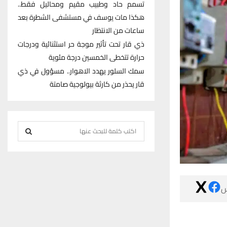
تسمم حاد وطبيب مقيم ومحاليل فقط..
هكذا مات يوسف في مستشفى الشطرة بعد
ساعات من الانتظار
ذي قار تحت تأثير موجة حر استثنائية ودرجات
حرارة تتخطى الخمسين درجة مئوية
سمك السلور يهدد الاهوار.. مسؤول في ذي
قار يحذر من كارثة بيولوجية صامتة
S
e
S
a
r
E
c

h
A
f
R
o