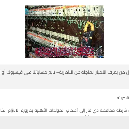
 من يعرف الأخبار العاجلة عن الناصرية– تابع حساباتنا على فيسبوك أو
ناصرية:
شرطة محافظة ذي قار إلى أصحاب المولدات الأهلية بضرورة الالتزام الكا
لس المحافظة، مؤكدةً أهمية التقيد بمواعيد وساعات تشغيل المولدات، ب
حسين تجربتك. سنفترض أنك موافق على هذا، ولكن يمكنك إلغاء الاشتراك إذا كنت
 والحفاظ على المصلحة العامة.