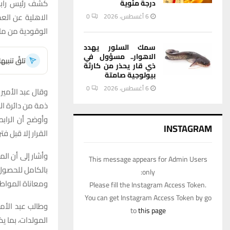
كشف رئيس رابط
درجة مئوية
الاهلية عن الع
6 أغسطس، 2026
0
الوقودية من ماد
سمك السلور يهدد
الاهوار.. مسؤول في
تلقَّ تنبي
ذي قار يحذر من كارثة
بيولوجية صامتة
6 أغسطس، 2026
0
وقال عبد الأمير 
ذمة من دائرة ا
وأوضح أن الراب
INSTAGRAM
القرار إلا قبل فت
This message appears for Admin Users
بالكامل للحصول 
only:
ومعاناة المواطني
Please fill the Instagram Access Token.
You can get Instagram Access Token by go
وطالب عبد الأمي
to
this page
المولدات، بما ي