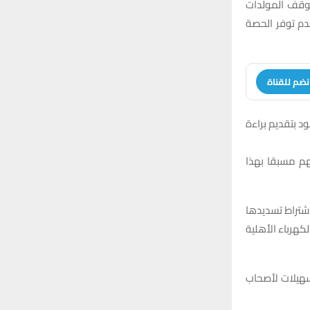
r
وقف المولدات
C
:
دم توفر الحصة
H
نضم للقناة
ود بتقديم براءة
هم مسبقا بهذا
 على كل مولدة، مع اشتراط تسديدها
كهرباء الأهلية
تسهيلات لأصحاب