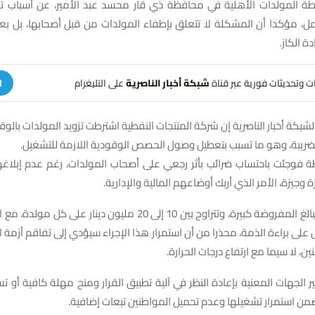
ة المولدات الأهلية في محافظة ذي قار محسد عبد الأمير، عن أسباب ت
مل، مؤكدا أن المشكلة لا تتعلق بإطفاء المولدات من قبل أصحابها، بل بع
ة الكاز.
هات وتحديثات فورية عبر قناة
شبكة أخبار الناصرية
على التليغرام
ا
لشبكة أخبار الناصرية إن شركة المنتجات النفطية اشترطت تزويد المولدات بالوق
لضريبة، وهو ما تسبب بتعطيل وصول الحصص الوقودية اللازمة للتشغيل.
طة فوجئت باحتساب ضرائب بأثر رجعي على أصحاب المولدات، رغم عدم إبلاغ
رة وجيزة، الأمر الذي أربك أوضاعهم المالية والإدارية.
وأشار إلى أن المبالغ المفروضة كبيرة، وتتراوح بين 10 إلى 20 مليون دينار
على براءة الذمة، محذرا من أن استمرار هذا الإجراء سيؤدي إلى تفاقم أزمة ال
ن، لا سيما مع ارتفاع درجات الحرارة.
ر الجهات المعنية بإعادة النظر في آلية تطبيق القرار ومنح مهلة كافية أو 
ضمن استمرار تشغيلها وعدم تحميل المواطنين تبعات إضافية.