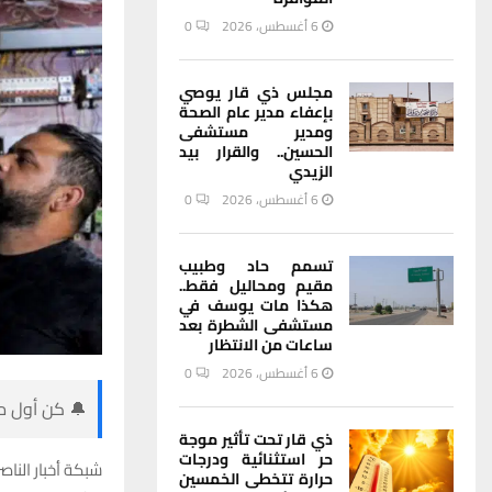
6 أغسطس، 2026
0
مجلس ذي قار يوصي
بإعفاء مدير عام الصحة
ومدير مستشفى
الحسين.. والقرار بيد
الزيدي
6 أغسطس، 2026
0
تسمم حاد وطبيب
مقيم ومحاليل فقط..
هكذا مات يوسف في
مستشفى الشطرة بعد
ساعات من الانتظار
6 أغسطس، 2026
0
🔔 كن أول من
ذي قار تحت تأثير موجة
حر استثنائية ودرجات
شبكة أخبار الناص
حرارة تتخطى الخمسين