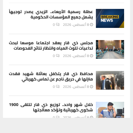
عطلة رسمية الأربعاء.. الزيدي يصدر توجيهاً
يشمل جميع المؤسسات الحكومية
8 أغسطس، 2026
0
مجلس ذي قار يعقد اجتماعا موسعا لبحث
تداعيات تلوث المياه وانتظار نتائج الفحوصات
8 أغسطس، 2026
0
محافظ ذي قار يتكفل بعائلة شهيد فقدت
منزلها في حريق ناجم عن تماس كهربائي
8 أغسطس، 2026
0
خلال شهر واحد.. توزيع ذي قار تتلقى 1900
شكوى كهربائية وتؤكد معالجتها
8 أغسطس، 2026
0
يستخدم هذا الموقع ملفات تعريف الارتباط لتحسين تجربتك. سنفترض أنك
موافق على هذا، ولكن يمكنك إلغاء الاشتراك إذا كنت ترغب في ذلك.