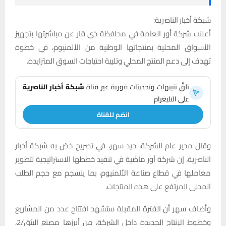
شبكة أخبار الناصرية:
أعلنت شركة أور العامة في محافظة ذي قار عن مباشرتها بتجهيز
الأسواق المحلية بمنتجاتها الوطنية من الألمنيوم، في خطوة
تهدف إلى دعم المنتج المحلي وتلبية احتياجات السوق المتزايدة.
تلقَّ تنبيهات وتحديثات فورية عبر قناة
شبكة أخبار الناصرية
على التليغرام
انضم للقناة
وقال مدير عام الشركة، حيد سهر، في تصريح خصّ به شبكة أخبار
الناصرية، إن شركة أور ماضية في تنفيذ خططها الاستراتيجية لتطوير
معاملها في قطاع صناعة الألمنيوم، بما ينسجم مع حجم الطلب
المحلي المرتفع على هذه المنتجات.
وأضاف سهر أن الفترة المقبلة ستشهد افتتاح عدد من المشاريع
وخطوط الإنتاج الجديدة داخل الشركة، من أبرزها مصنع البثق/2،