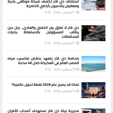
استئناف ذي قار تكشف شبكة موظفي بلدية
ومعقبين يتلاعبون بأراضي الناصرية
7 أغسطس، 2026
0
ذي قار لا تفرّق بين الذهبي والعادي.. رجل دين
يطالب المسؤولين بالاستعانة بخبرات
المحافظات
7 أغسطس، 2026
0
محافظ ذي قار يتعهد بخفض مناسيب مياه
المصب العام في العكيكة خلال 48 ساعة
6 أغسطس، 2026
0
لماذا قد يصبح عام 2028 نقطة تحول عالمية؟
6 أغسطس، 2026
0
مديرية بيئة ذي قار تستهدف أصحاب الأفران