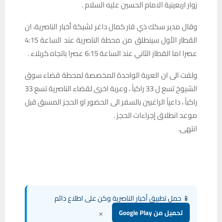
زوار اربعينية الامام الحسين عليه السلام .
وقال مدير سكك ذي قار كمال داغر لشبكة أخبار الناصرية، ان
القطار الأول سينطلق من محطة الناصرية عند الساعة 4:15
عصرا اما القطار الثاني عند الساعة 6:15 عصرا باتجاه كربلاء .
ولفت الى ان العربة الواحدة المخصصة لمحطة قضاء سوق
الشيوخ تسع ل 33 راكباً ، وعربة اخرى لقضاء الناصرية تسع 33
راكباً ، داعياً الراغبين بالسفر الى الحضور او الحجز المسبق قبل
موعد انطلاق إجراءات الحجز .
انتهى.
📱 حمل تطبيق أخبار الناصرية وكن على اطلاع دائم
×
تحميل من Google Play