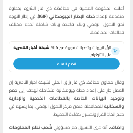
أعلنت الحكومة المحلية في محافظة ذي قار الشروع بخطوة
متقدمة لإعداد
خطة الإطار الجيومكاني (IGIF)
، في إطار التوجه
نحو التحول الرقمي وبناء قاعدة بيانات شاملة تخدم مختلف
قطاعات المحافظة.
تلقَّ تنبيهات وتحديثات فورية عبر قناة
شبكة أخبار الناصرية
على التليغرام
انضم للقناة
وقال معاون محافظ ذي قار رزاق العلي لشبكة اخبار الناصرية إن
العمل جارٍ على إعداد خطة جيومكانية متكاملة تهدف إلى
جمع
وتوحيد البيانات الخاصة بالقطاعات الخدمية والإدارية
والسكانية
للمحافظة، ضمن مركز التحول الرقمي، بما يسهم في
دعم اتخاذ القرار وتحسين كفاءة التخطيط.
و
اضاف،
أنه جرى التنسيق مع مسؤولي
شُعب نظم المعلومات