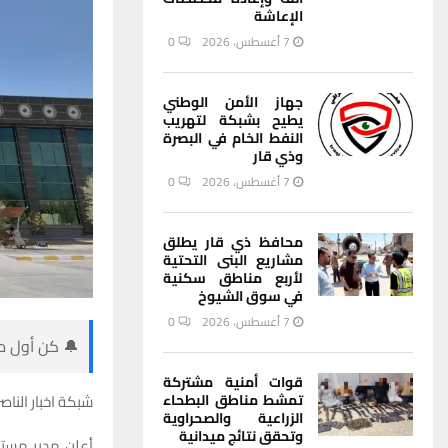
الإعاشة
7 أغسطس، 2026
0
جهاز الأمن الوطني
يطيح بشبكة لتهريب
النفط الخام في البصرة
وذي قار
7 أغسطس، 2026
0
محافظ ذي قار يطلق
مشاريع البنى التحتية
لأربع مناطق سكنية
في سوق الشيوخ
7 أغسطس، 2026
0
🔔 كن أول من
قوات أمنية مشتركة
تمشط مناطق البطحاء
شبكة اخبار الناصر
الزراعية والصحراوية
وتحقق نتائج ميدانية
أعلن مدير مستش