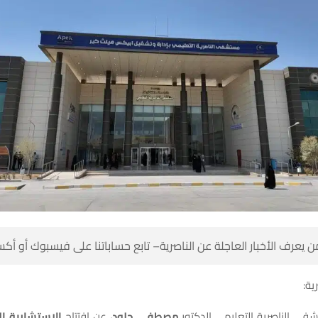
 كن أول من يعرف الأخبار العاجلة عن الناصرية– تابع حساباتنا على ف
شبك
لتخصصية لطبّ
، عن افتتاح
مصطفى جلود
أعلن مدير مستشفى الناصرية ال