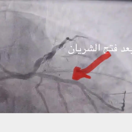
حسين تجربتك. سنفترض أنك موافق على هذا، ولكن يمكنك إلغاء الاشتراك إذا كنت