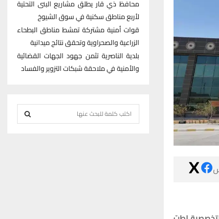
محافظ ذي قار يطلق مشاريع البنى التحتية
لأربع مناطق سكنية في سوق الشيوخ
قوات أمنية مشتركة تمشط مناطق البطحاء
الزراعية والصحراوية وتحقق نتائج ميدانية
بلدية الناصرية تثمن جهود الجهات القضائية
والأمنية في ملاحقة شبكات التزوير والفساد
S
e
S
a
r
E
c

h
A
f
R
o
r
C
الاستشارية ا