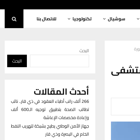
سوشيال
تكنولوجيا
للاتصال بنا
ورة
البحث
البحث
ستشفى
أحدث المقالات
266 ألف راتب أطباء العقود في ذي قار.. نائب
تطالب الصحة بتطبيق توجيه الـ600 ألف
وإعادة مخصصات الإعاشة
جهاز الأمن الوطني يطيح بشبكة لتهريب النفط
الخام في البصرة وذي قار