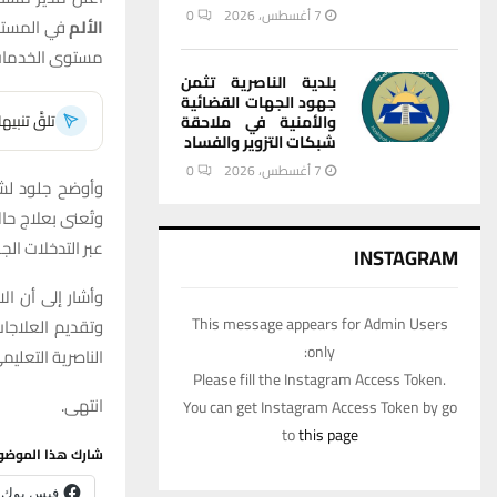
7 أغسطس، 2026
0
الألم
في المستشف
مستوى الخدمات 
بلدية الناصرية تثمن
جهود الجهات القضائية
تلقَّ تنبي
والأمنية في ملاحقة
شبكات التزوير والفساد
7 أغسطس، 2026
0
وأوضح جلود لشب
وتُعنى بعلاج حال
عبر التدخلات الجر
INSTAGRAM
وأشار إلى أن الا
This message appears for Admin Users
وتقديم العلاج
only:
الناصرية التعلي
Please fill the Instagram Access Token.
انتهى.
You can get Instagram Access Token by go
to
this page
شارك هذا الموضو
فيس بوك