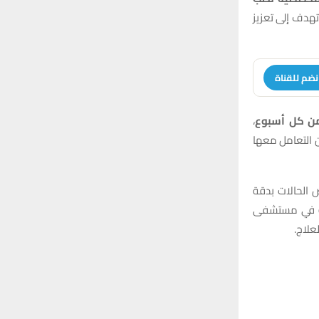
:
هدف إلى تعزيز
H
نضم للقناة
من كل أسبوع
،
كن التعامل معها
الحالات بدقة
ية في مستشفى
علاج.