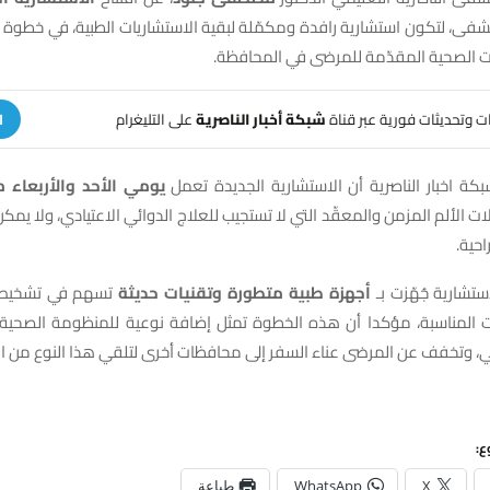
ى، لتكون استشارية رافدة ومكمّلة لبقية الاستشاريات الطبية، في خطوة ت
الصحية المقدّمة للمرضى في المحافظة.
هات وتحديثات فورية عبر قناة
شبكة أخبار الناصرية
على التليغرام
ا
كة اخبار الناصرية أن الاستشارية الجديدة تعمل
يومي الأحد والأربعاء 
ات الألم المزمن والمعقّد التي لا تستجيب للعلاج الدوائي الاعتيادي، ولا يم
احية.
ستشارية جُهّزت بـ
أجهزة طبية متطورة وتقنيات حديثة
تسهم في تشخيص 
ات المناسبة، مؤكدا أن هذه الخطوة تمثل إضافة نوعية للمنظومة الصح
مي، وتخفف عن المرضى عناء السفر إلى محافظات أخرى لتلقي هذا النوع من ال
ع:
X
WhatsApp
طباعة