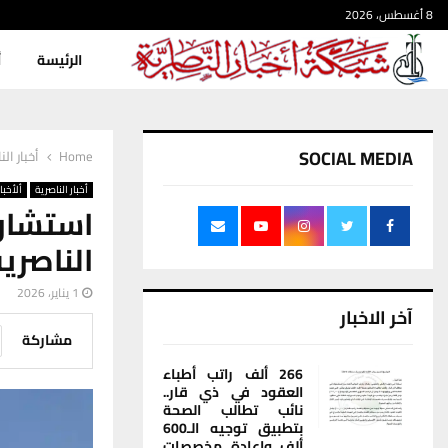
8 أغسطس، 2026
الرئيسة
أ
SOCIAL MEDIA
Home
أخبار الن
أخبار الناصرية
ألأخبار
استشار
الناصري
1 يناير، 2026
آخر الاخبار
مشاركة
266 ألف راتب أطباء
العقود في ذي قار..
نائب تطالب الصحة
بتطبيق توجيه الـ600
ألف وإعادة مخصصات