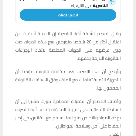
الناصرية
على التليغرام
انضم للقناة
وقال المصدر لشبكة أخبار الناصرية إن الحملة أسفرت عن
اعتقال أكثر من 20 شخصا متورطين ببيع هذه المواد، حيث
جرى عرضهم على الجهات المختصة لاتخاذ الإجراءات
القانونية اللازمة بحقهم.
وأوضح أن هذا التصرف يُعد مخالفة قانونية مؤكدا أن
الأجهزة الأمنية تعاملت مع الملف وفق السياقات القانونية
المعمول بها.
وأضاف المصدر أن الكميات المصادرة كبيرة، مشيرا إلى أن
السلطة القضائية هي الجهة المخوّلة بتحديد آلية التصرف
بهذه المواد والتخلص منها بما ينسجم مع القانون، في إطار
الحفاظ على أمن وسلامة المواطنين.
انتهى.