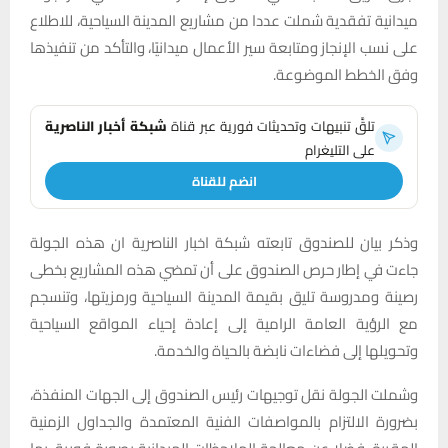
ميدانية تفقدية شملت عددا من مشاريع المدينة السياحية، للاطلاع
على نسب الإنجاز ومتابعة سير الأعمال ميدانيًا، والتأكد من تنفيذها
وفق الخطط الموضوعة.
تلقَّ تنبيهات وتحديثات فورية عبر قناة
شبكة أخبار الناصرية
على التليغرام
انضم للقناة
وذكر بيان للصندوق تابعته شبكة اخبار الناصرية ان هذه الجولة
جاءت في إطار حرص الصندوق على أن تمضي هذه المشاريع بخطى
رصينة ومدروسة تليق بقيمة المدينة السياحية ورمزيتها، وتنسجم
مع الرؤية العامة الرامية إلى إعادة إحياء المواقع السياحية
وتحويلها إلى فضاءات نابضة بالحياة والخدمة.
وشملت الجولة نقل توجيهات رئيس الصندوق إلى الجهات المنفذة،
بضرورة الالتزام بالمواصفات الفنية المعتمدة والجداول الزمنية