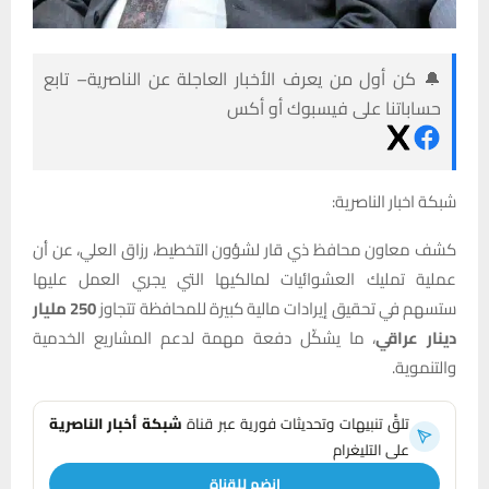
🔔 كن أول من يعرف الأخبار العاجلة عن الناصرية– تابع
حساباتنا على فيسبوك أو أكس
شبكة اخبار الناصرية:
كشف معاون محافظ ذي قار لشؤون التخطيط، رزاق العلي، عن أن
عملية تمليك العشوائيات لمالكيها التي يجري العمل عليها
ستسهم في تحقيق إيرادات مالية كبيرة للمحافظة تتجاوز
250 مليار
دينار عراقي
، ما يشكّل دفعة مهمة لدعم المشاريع الخدمية
والتنموية.
تلقَّ تنبيهات وتحديثات فورية عبر قناة
شبكة أخبار الناصرية
على التليغرام
انضم للقناة