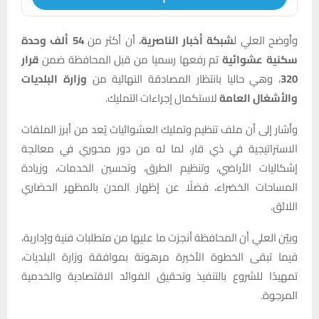
وأوضح العلي ل
شبكة أخبار الناصرية
، أن أكثر من
54 ألف وحدة
سكنية عشوائية
تم رفعها رسميا من قبل المحافظة ضمن
قرار
320
، وهي حاليا بانتظار المصادقة النهائية من
وزارة البلديات
والأشغال العامة
لاستكمال إجراءات التمليك.
وأشار إلى أن ملف تنظيم وتمليك العشوائيات يُعد من أبرز الملفات
الاستراتيجية في ذي قار، لما له من دور محوري في معالجة
إشكاليات الأراضي، وتنظيم الطرق، وتحسين الخدمات، وزيادة
المساحات الخضراء، فضلًا عن إظهار المدن بالمظهر الحضاري
اللائق.
وبيّن العلي أن المحافظة أنجزت ما عليها من متطلبات فنية وإدارية،
فيما تبقى الخطوة الأخيرة مرهونة بموافقة وزارة البلديات،
تمهيدًا للشروع بالتنفيذ وتحقيق الفوائد الاقتصادية والخدمية
المرجوة.