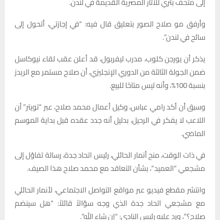
إلى متحف بتري للآثار المصرية القديمة في لندن.
وأرفق مو صلاح الصور بتعليق قال فيه: “في إجازتي، أتحول إلى
سائح في لندن”.
يذكر أن يورجن كلوب، مدرب ليفربول، قد أعلن عقب لقاء نيوكاسل
ضمن الجولة الثالثة من الدوري الإنجليزي، أن صلاح مستمر مع الريدز
بنسبة 100%، وأنه ليس متاحًا للبيع.
وسبق أن أكد رامي عباس، وكيل أعمال محمد صلاح، عبر “تويتر” أن
اللاعب لا يفكر في الرحيل، بدليل أنه جدد عقده قبل بداية الموسم
الماضي.
في ذات الوقت، منح أنمار الحائلي، رئيس اتحاد جدة، رسالة تفاؤل إلى
مشجعي “العميد”، بشأن التعاقد مع محمد صلاح هذا الصيف.
وانتشر مقطع فيديو عبر مواقع التواصل الاجتماعي، لأنمار الحائلي
مع مشجعي اتحاد جدة الذي وجه سؤالاً قائلاً: “هل سينضم
صلاح؟”، ورد عليه رئيس النادي: “إن شاء الله”.