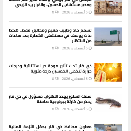
ومدير مستشفى الحسين.. والقرار بيد الزيدي
6 أغسطس، 2026
0
تسمم حاد وطبيب مقيم ومحاليل فقط.. هكذا
مات يوسف في مستشفى الشطرة بعد ساعات
من الانتظار
6 أغسطس، 2026
0
ذي قار تحت تأثير موجة حر استثنائية ودرجات
حرارة تتخطى الخمسين درجة مئوية
6 أغسطس، 2026
0
سمك السلور يهدد الاهوار.. مسؤول في ذي قار
يحذر من كارثة بيولوجية صامتة
6 أغسطس، 2026
0
معاون محافظ ذي قار يحمّل الأزمة المالية