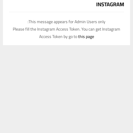
INSTAGRAM
This message appears for Admin Users only:
Please fill the Instagram Access Token. You can get Instagram
Access Token by go to
this page
يستخدم هذا الموقع ملفات تعريف الارتباط لتحسين تجربتك. سنفترض أنك
موافق على هذا، ولكن يمكنك إلغاء الاشتراك إذا كنت ترغب في ذلك.
موافق
قراءة المزيد