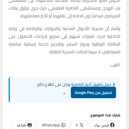
الجوال التابع للمديرية، برفقة المحطة المحمولة، إلى مستشفى
بنت الهدى ومستشفى الناصرية التعليمي، حيث جرى توثيق بيانات
المريضين ميدانياً دون الحاجة إلى نقلهما أو تأخير معاملتهما.
وأشار أن مديرية الأحوال المدنية والجوازات والإقامة في وزارة
الداخلية اجرت تغييرات تسهم في تسريع إجراءات الحصول على
البطاقة الوطنية وجواز السفر، وتقديم خدمة إنسانية مباشرة
للمواطنين، لا سيما الحالات الصحية الطارئة.
انتهى.
📱 حمل تطبيق أخبار الناصرية وكن على اطلاع دائم
×
تحميل من Google Play
شارك هذا الموضوع:
فيس بوك
X
WhatsApp
طباعة