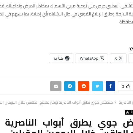
شفى البيطري حرص على توعية مربي الأسماك بمخاطر المرض وتداعياته، فضل
ية اللازمة وطرق الإبلاغ الفوري في حال الاشتباه بأي إصابة، بما يسهم في الح
حافظة.
ع:
X
WhatsApp
طباعة
0
ر الناصرية
منخفض جوي يطرق أبواب الناصرية ويغيّر ملامح الطقس خلال اليومين الم
لأخبار
 جوي يطرق أبواب الناصرية وي
 الطقس خلال اليومين المقبلين