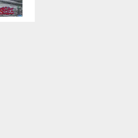
يستخدم هذا الموقع ملفات تعريف الارتباط لت
🔔 كن أول
شبكة أخبار ال
تشهد محافظة
قادم من البح
مديرية الأنوا
تلقَّ 
وأكد مدير دا
المنخفض الجو