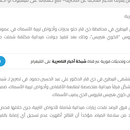
ية:
لبيطري في محافظة ذي قار، خلو بحيرات وأحواض تربية الأسماك في عمو
روس “الكوي هيربس”، وذلك بعد تنفيذ جولات ميدانية مكثفة شملت م
هات وتحديثات فورية عبر قناة
شبكة أخبار الناصرية
على التليغرام
ا
شفى البيطري في ذي قار، الدكتور علي عبد الحسين حمود، في تصريح لـ شبكة أ
ّل فرقاً ميدانية متخصصة لمتابعة الأقفاص وأحواض تربية الأسماك، ضمن 
ض كوي هيربس فايروس الذي يصيب الأسماك.
فرق الرصد نفذت زيارات ميدانية شاملة لأحواض التربية، جرى خلالها فح
د من سلامة المياه، مؤكداً أن النتائج أظهرت عدم تسجيل أي إصابة بالف