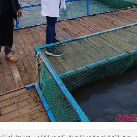
 كن أول من يعرف الأخبار العاجلة عن الناصرية– تابع حساباتنا على ف