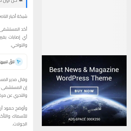
شبكة أخبار الناصر
أكد المستشفى ا
أي إصابات بفي
والنواحي.
تلقَّ تنبي
وقال مدير المست
إن المستشفى شك
والتحري عن مر
وأوضح حمود أن 
للأسماك والتأك
الجولات.