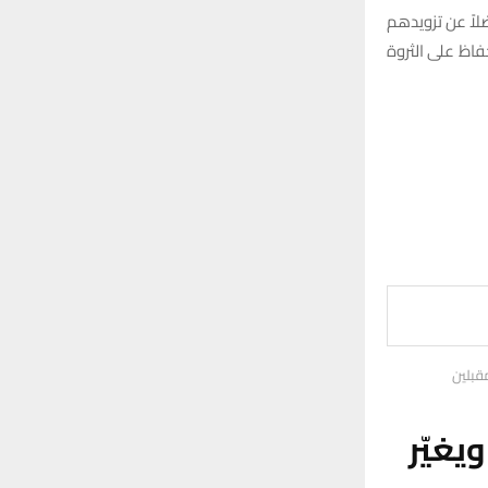
اً عن تزويدهم
فاظ على الثروة
قبلين
غيّر