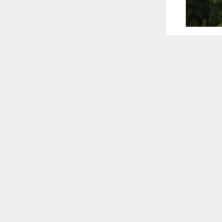
 ترغب في ذلك.
موافق
قراءة المزيد
 أكس
بمنخفض جوي
ق ما أعلنته
 للقناة
ة، أن تأثير
ن مع ازدياد