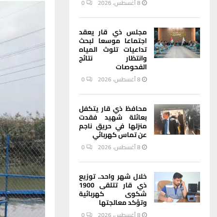
8 أغسطس، 2026
0
مجلس ذي قار يعقد
اجتماعا موسعا لبحث
تداعيات تلوث المياه
وانتظار نتائج
الفحوصات
8 أغسطس، 2026
0
محافظ ذي قار يتكفل
بعائلة شهيد فقدت
منزلها في حريق ناجم
عن تماس كهربائي
8 أغسطس، 2026
0
خلال شهر واحد.. توزيع
ذي قار تتلقى 1900
شكوى كهربائية
وتؤكد معالجتها
8 أغسطس، 2026
0