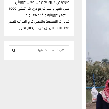
منزلها في حريق ناجم عن تماس كهربائي
خلال شهر واحد.. توزيع ذي قار تتلقى 1900
شكوى كهربائية وتؤكد معالجتها
تجاوزات التسعيرة والعمل خارج المرائب تتصدر
مخالفات النقل في ذي قار خلال تموز
S
e
S
a
r
E
c
h
A
f
R
o
r
C
:
H