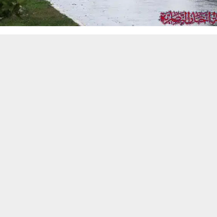
حسين تجربتك. سنفترض أنك موافق على هذا، ولكن يمكنك إلغاء الاشتراك إذا كنت
 من يعرف الأخبار العاجلة عن الناصرية– تابع حساباتنا على فيسبوك أو
ناصرية:
 ذي قار تقلبات جوية ملحوظة خلال اليومين المقبلين، بفعل تأثرها 
ر الأحمر، ما ينعكس على حالة الطقس بزيادة الغيوم وتغيّر اتجاه الرياح، وف
ء الجوية في المحافظة اليوم الاثنين.
تنبيهات وتحديثات فورية عبر قناة
شبكة أخبار الناصرية
على التليغرام
انضم
ئرة الأنواء الجوية في ذي قار، أحمد كريم، في تصريح لـ شبكة أخبار الناصري
ي أدى إلى تحوّل الرياح نحو الاتجاه الجنوبي الشرقي وبسرعات خفيفة، بالتزام